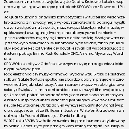
Zapraszamy na koncert wyjątkowej Jo Quail w Krakowie. Lokalne wsp
arcie zapewnią powracające po 4 latach SPOIWO oraz Flower and Pin
es!
Jo Quail to uznana londyńska kompozytorka i wirtuozerska wioloncze
listka, znana z innowacyjnego wykorzystania technik loopingu i wyjątk
owych występów na żywo. Jej muzyka łączy klasykę, metal, muzykę w
spółczesną i awangardę, tworząc charakterystyczne brzmienie –
 pełne kontrastów między ciężarem a delikatnością. Występowała na
 prestiżowych festiwalach i w renomowanych salach, takich jak Hellfe
st, Melbourne Recital Centre czy Royal Festival Hall, współpracując z a
rtystami pokroju Emma Ruth Rundle, MONO, Amenra, Myrkur czy Wardr
una.
SPOIWO to kolektyw z Gdańska tworzący muzykę na pograniczu takic
h gatunków jak: post-
rock, elektronika czy muzyka filmowa. Wydany w 2015 roku debiutanck
i album Salute Solitude spotkał się z bardzo dobrym przyjęciem zaró
wno mediów jak i słuchaczy. Album sprawnie łączył w sobie gitarowe 
ściany dźwięku z elementami ambientu oraz muzyki filmowej pokazuj
ąc, że zespół potrafi opowiadać dźwiękiem emocjonalne, intensywn
e historie. Inspiracja kinem widoczna jest nie tylko w warstwie muzycz
nej, ale też wizualnej. Obraz do Skin wyreżyserował Kristof Brandl (wsp
ółpracujący również ze Skrillexem i Jackiem White‘em), a autorem wiz
ualizacji do Years of Silence jest David Lindberg.
W 2021 roku SPOIWO wróciło ze swoim drugim albumem zatytułowany
m Martial Hearts. Płyta jest pamiętnikiem zmian, zmagań i nieustępliw