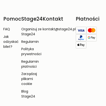
Pomoc
Stage24
Kontakt
Płatności
FAQ
Organizuj ze
kontakt@stage24.pl
Stage24
Jak
odzyskać
Regulamin
bilet?
Polityka
prywatności
Regulamin
płatności
Zarządzaj
plikami
cookie
Blog
Stage24