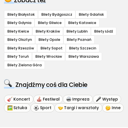
Zobacz też
Bilety Białystok
Bilety Bydgoszcz
Bilety Gdańsk
Bilety Gdynia
Bilety Gliwice
Bilety Katowice
Bilety Kielce
Bilety Kraków
Bilety Lublin
Bilety Łódź
Bilety Olsztyn
Bilety Opole
Bilety Poznań
Bilety Rzeszów
Bilety Sopot
Bilety Szczecin
Bilety Toruń
Bilety Wrocław
Bilety Warszawa
Bilety Zielona Góra
Znajdźmy coś dla Ciebie
Koncert
Festiwal
Impreza
Występ
Sztuka
Sport
Targi i warsztaty
Inne