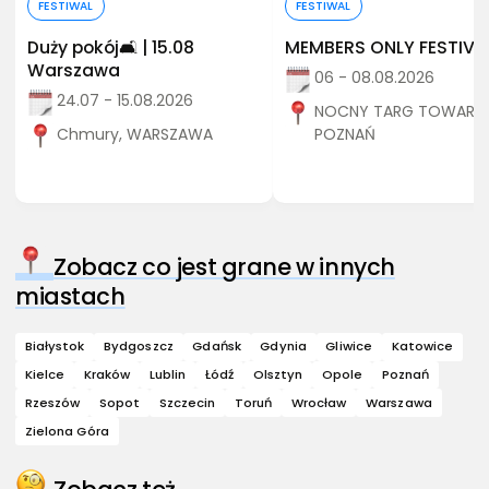
FESTIWAL
FESTIWAL
Duży pokój🛋️ | 15.08
MEMBERS ONLY FESTIVA
Warszawa
06 - 08.08.2026
24.07 - 15.08.2026
NOCNY TARG TOWARZY
Chmury, WARSZAWA
POZNAŃ
Zobacz co jest grane w innych
miastach
Białystok
Bydgoszcz
Gdańsk
Gdynia
Gliwice
Katowice
Kielce
Kraków
Lublin
Łódź
Olsztyn
Opole
Poznań
Rzeszów
Sopot
Szczecin
Toruń
Wrocław
Warszawa
Zielona Góra