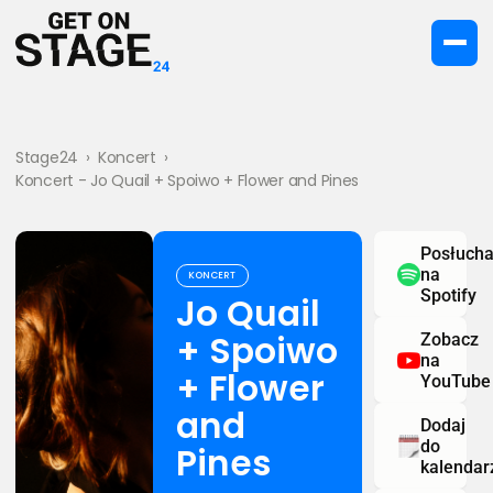
Stage24
›
Koncert
›
Koncert - Jo Quail + Spoiwo + Flower and Pines
Posłucha
na
KONCERT
Spotify
Jo Quail
+ Spoiwo
Zobacz
na
+ Flower
YouTube
and
Dodaj
do
Pines
kalendar