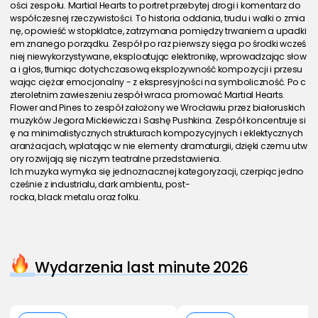
ości zespołu. Martial Hearts to portret przebytej drogi i komentarz do 
współczesnej rzeczywistości. To historia oddania, trudu i walki o zmia
nę, opowieść w stopklatce, zatrzymana pomiędzy trwaniem a upadki
em znanego porządku. Zespół po raz pierwszy sięga po środki wcześ
niej niewykorzystywane, eksploatując elektronikę, wprowadzając słow
a i głos, tłumiąc dotychczasową eksplozywność kompozycji i przesu
wając ciężar emocjonalny - z ekspresyjności na symboliczność. Po c
zteroletnim zawieszeniu zespół wraca promować Martial Hearts.
Flower and Pines to zespół założony we Wrocławiu przez białoruskich 
muzyków Jegora Mickiewicza i Sashę Pushkina. Zespół koncentruje si
ę na minimalistycznych strukturach kompozycyjnych i eklektycznych 
aranżacjach, wplatając w nie elementy dramaturgii, dzięki czemu utw
ory rozwijają się niczym teatralne przedstawienia.
Ich muzyka wymyka się jednoznacznej kategoryzacji, czerpiąc jedno
cześnie z industrialu, dark ambientu, post-
rocka, black metalu oraz folku.
Wydarzenia last minute 2026
Kup bilet
Kup bilet