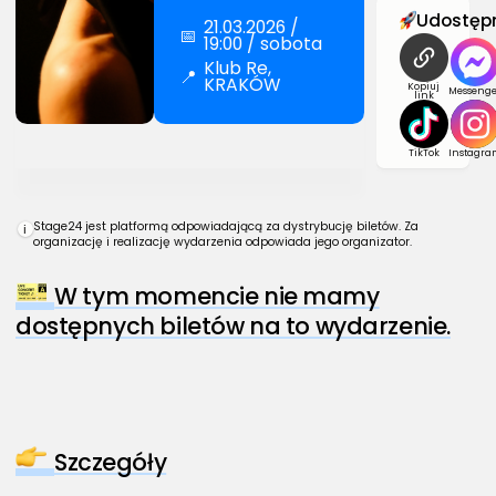
Udostępn
21.03.2026 /
📅
19:00 / sobota
Klub Re,
📍
KRAKÓW
Kopiuj
Messenge
link
TikTok
Instagra
Stage24 jest platformą odpowiadającą za dystrybucję biletów. Za
i
organizację i realizację wydarzenia odpowiada jego organizator.
W tym momencie nie mamy
dostępnych biletów na to wydarzenie.
Szczegóły