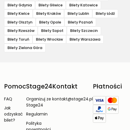
Bilety Gdynia
Bilety Gliwice
Bilety Katowice
Bilety Kielce
Bilety Kraków
Bilety Lublin
Bilety Łódź
Bilety Olsztyn
Bilety Opole
Bilety Poznań
Bilety Rzeszów
Bilety Sopot
Bilety Szczecin
Bilety Toruń
Bilety Wrocław
Bilety Warszawa
Bilety Zielona Góra
Pomoc
Stage24
Kontakt
Płatności
FAQ
Organizuj ze
kontakt@stage24.pl
Stage24
Jak
odzyskać
Regulamin
bilet?
Polityka
prywatności