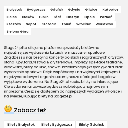
Białystok
Bydgoszcz
Gdańsk
Gdynia
Gliwice
Katowice
Kielce
Kraków
Lublin
Łódź
Olsztyn
Opole
Poznań
Rzeszów
Sopot
Szczecin
Toruń
Wrocław
Warszawa
Zielona Góra
Stage24.pl to oficjalna platforma sprzedaży biletów na
najważniejsze wydarzenia kulturalne, muzyczne i sportowe.
Znajdziesz u nas bilety na koncerty polskich i zagranicznych artystów,
stand-upy, targi, festiwale, gry terenowe, imprezy, spektakle teatralne,
widowiska, bilety do kina, show z udziałem największych gwiazd oraz
wydarzenia sportowe. Dzięki współpracy z największymi krajowymi i
międzynarodowymi organizatorami, nasza oferta jest bogata w
wyjątkowe wydarzenia. Na Stage24.pl kupisz bilety na interesujące
Cię wydarzenia i zawsze będziesz na bieżąco z najnowszymi
imprezami. Ciesz się dostępem do najlepszych wydarzeń w Polsce i
na świecie, kupując bilety na Stage24.pl
Zobacz też
Bilety Białystok
Bilety Bydgoszcz
Bilety Gdańsk