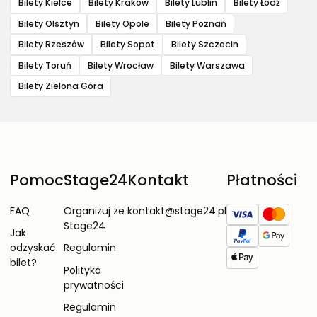
Bilety Kielce
Bilety Kraków
Bilety Lublin
Bilety Łódź
Bilety Olsztyn
Bilety Opole
Bilety Poznań
Bilety Rzeszów
Bilety Sopot
Bilety Szczecin
Bilety Toruń
Bilety Wrocław
Bilety Warszawa
Bilety Zielona Góra
Pomoc
Stage24
Kontakt
Płatności
FAQ
Organizuj ze
kontakt@stage24.pl
Stage24
Jak
odzyskać
Regulamin
bilet?
Polityka
prywatności
Regulamin