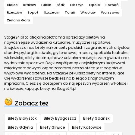
Kielce
Kraków
Lublin
Łódź
Olsztyn
Opole
Poznań
Rzeszów
Sopot
Szczecin
Toruń
Wrocław
Warszawa
Zielona Góra
Stage24.pl to oficjalna platforma sprzedaży biletów na
najważniejsze wydarzenia kulturalne, muzyczne i sportowe.
Znajdziesz u nas bilety na koncerty polskich i zagranicznych artystów,
stand-upy, targi, festiwale, gry terenowe, imprezy, spektakle teatralne,
widowiska, bilety do kina, show z udziałem największych gwiazd oraz
wydarzenia sportowe. Dzięki współpracy z największymi krajowymi i
międzynarodowymi organizatorami, nasza oferta jest bogata w
wyjątkowe wydarzenia. Na Stage24.pl kupisz bilety na interesujące
Cię wydarzenia i zawsze będziesz na bieżąco z najnowszymi
imprezami. Ciesz się dostępem do najlepszych wydarzeń w Polsce i
na świecie, kupując bilety na Stage24.pl
Zobacz też
Bilety Białystok
Bilety Bydgoszcz
Bilety Gdańsk
Bilety Gdynia
Bilety Gliwice
Bilety Katowice