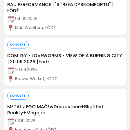
RAU PERFORMANCE | "STREFA DYSKOMFORTU" |
ŁÓDŹ
04.09.2026
Klub Wooltura, ŁÓDŹ
Kup bilet
KONCERT
DOM ZŁY • LOVEWORMS • VIEW OF A BURNING CITY
| 20.09.2026 | Łódź
20.09.2026
Browar Warkot, ŁÓDŹ
Kup bilet
KONCERT
METAL JEGO MAĆ!🔥Dreadstone+Blighted
Reality+Megajra
03.10.2026
Iron Horse Pub, ŁÓDŹ