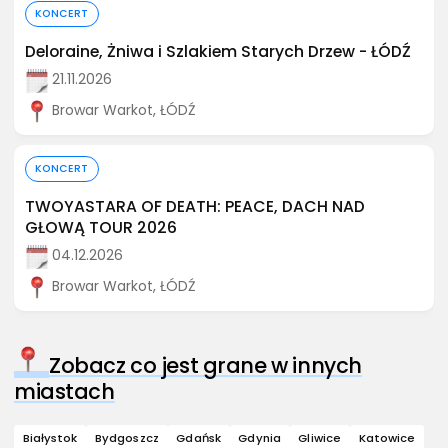
Kup bilet
KONCERT
Deloraine, Żniwa i Szlakiem Starych Drzew - ŁÓDŹ
21.11.2026
Browar Warkot, ŁÓDŹ
Kup bilet
KONCERT
TWOYASTARA OF DEATH: PEACE, DACH NAD
GŁOWĄ TOUR 2026
04.12.2026
Browar Warkot, ŁÓDŹ
Zobacz co jest grane w innych
miastach
Białystok
Bydgoszcz
Gdańsk
Gdynia
Gliwice
Katowice