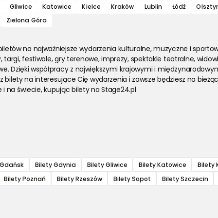
Gliwice
Katowice
Kielce
Kraków
Lublin
Łódź
Olszty
Zielona Góra
biletów na najważniejsze wydarzenia kulturalne, muzyczne i sportow
 targi, festiwale, gry terenowe, imprezy, spektakle teatralne, widowi
we. Dzięki współpracy z największymi krajowymi i międzynarodowym
z bilety na interesujące Cię wydarzenia i zawsze będziesz na bieżą
 na świecie, kupując bilety na Stage24.pl
y Gdańsk
Bilety Gdynia
Bilety Gliwice
Bilety Katowice
Bilety 
Bilety Poznań
Bilety Rzeszów
Bilety Sopot
Bilety Szczecin