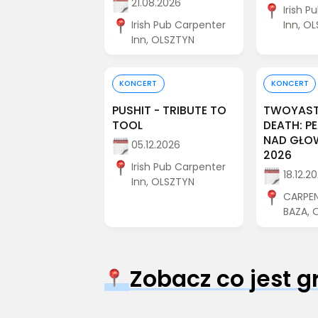
21.08.2026
Irish P
Irish Pub Carpenter
Inn, O
Inn, OLSZTYN
Kup bilet
Kup
KONCERT
KONCERT
PUSHIT - TRIBUTE TO
TWOYAST
TOOL
DEATH: P
NAD GŁO
05.12.2026
2026
Irish Pub Carpenter
18.12.2
Inn, OLSZTYN
CARPE
BAZA, 
Zobacz co jest 