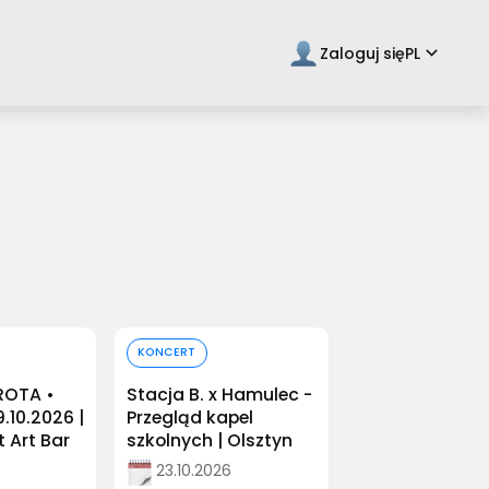
keyboard_arrow_down
Zaloguj się
PL
ilet
Kup bilet
KONCERT
ROTA •
Stacja B. x Hamulec -
9.10.2026 |
Przegląd kapel
t Art Bar
szkolnych | Olsztyn
6
23.10.2026