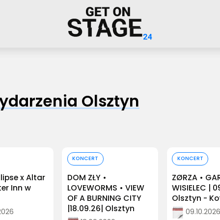
darzenia Olsztyn
 bilet
Kup bilet
Kup b
KONCERT
KONCERT
clipse x Altar
DOM ZŁY •
ZØRZA • GA
ter Inn w
LOVEWORMS • VIEW
WISIELEC | 0
OF A BURNING CITY
Olsztyn - Ko
|18.09.26| Olsztyn
2026
09.10.202