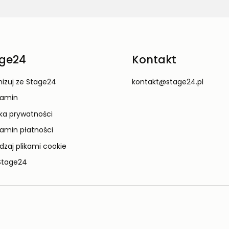
ge24
Kontakt
izuj ze Stage24
kontakt@stage24.pl
lamin
yka prywatności
amin płatności
dzaj plikami cookie
Stage24