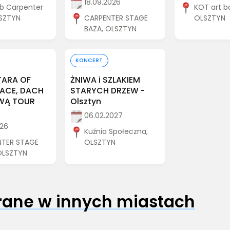
18.09.2026
ub Carpenter
KOT art ba
LSZTYN
CARPENTER STAGE
OLSZTYN
BAZA, OLSZTYN
 bilet
Kup bilet
KONCERT
ARA OF
ŻNIWA i SZLAKIEM
EACE, DACH
STARYCH DRZEW -
WĄ TOUR
Olsztyn
06.02.2027
026
Kuźnia Społeczna,
NTER STAGE
OLSZTYN
OLSZTYN
grane w innych miastach