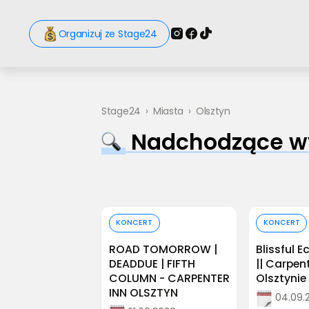
Organizuj ze Stage24
Stage24
›
Miasta
›
Olsztyn
Nadchodzące wy
Kup bilet
Kup
KONCERT
KONCERT
ROAD TOMORROW |
Blissful E
DEADDUE | FIFTH
|| Carpen
COLUMN - CARPENTER
Olsztynie
INN OLSZTYN
04.09.