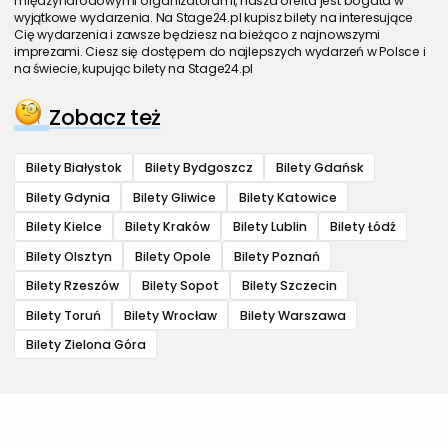
międzynarodowymi organizatorami, nasza oferta jest bogata w
wyjątkowe wydarzenia. Na Stage24.pl kupisz bilety na interesujące
Cię wydarzenia i zawsze będziesz na bieżąco z najnowszymi
imprezami. Ciesz się dostępem do najlepszych wydarzeń w Polsce i
na świecie, kupując bilety na Stage24.pl
Zobacz też
Bilety Białystok
Bilety Bydgoszcz
Bilety Gdańsk
Bilety Gdynia
Bilety Gliwice
Bilety Katowice
Bilety Kielce
Bilety Kraków
Bilety Lublin
Bilety Łódź
Bilety Olsztyn
Bilety Opole
Bilety Poznań
Bilety Rzeszów
Bilety Sopot
Bilety Szczecin
Bilety Toruń
Bilety Wrocław
Bilety Warszawa
Bilety Zielona Góra