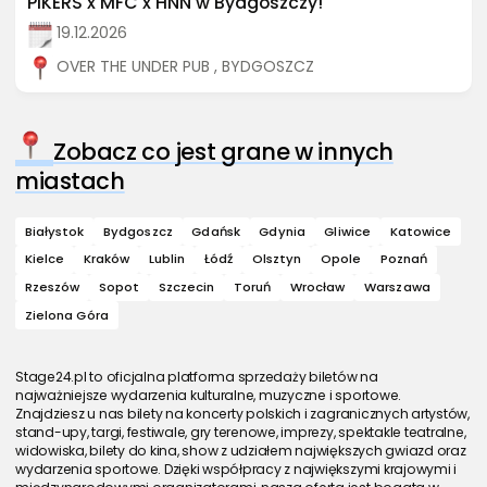
PIKERS x MFC x HNN w Bydgoszczy!
19.12.2026
OVER THE UNDER PUB , BYDGOSZCZ
Zobacz co jest grane w innych
miastach
Białystok
Bydgoszcz
Gdańsk
Gdynia
Gliwice
Katowice
Kielce
Kraków
Lublin
Łódź
Olsztyn
Opole
Poznań
Rzeszów
Sopot
Szczecin
Toruń
Wrocław
Warszawa
Zielona Góra
Stage24.pl to oficjalna platforma sprzedaży biletów na
najważniejsze wydarzenia kulturalne, muzyczne i sportowe.
Znajdziesz u nas bilety na koncerty polskich i zagranicznych artystów,
stand-upy, targi, festiwale, gry terenowe, imprezy, spektakle teatralne,
widowiska, bilety do kina, show z udziałem największych gwiazd oraz
wydarzenia sportowe. Dzięki współpracy z największymi krajowymi i