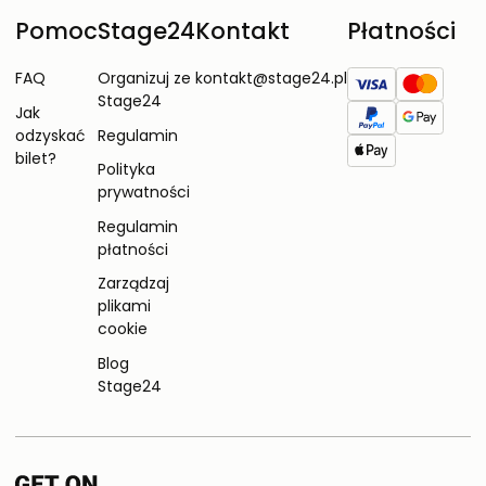
Pomoc
Stage24
Kontakt
Płatności
FAQ
Organizuj ze
kontakt@stage24.pl
Stage24
Jak
odzyskać
Regulamin
bilet?
Polityka
prywatności
Regulamin
płatności
Zarządzaj
plikami
cookie
Blog
Stage24