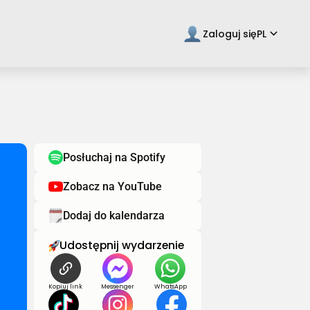
keyboard_arrow_down
Zaloguj się
PL
Posłuchaj na Spotify
Zobacz na YouTube
Dodaj do kalendarza
Udostępnij wydarzenie
Kopiuj link
Messenger
WhatsApp