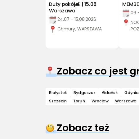
Duży pokój🛋️ | 15.08
MEMBER
Warszawa
06 
24.07 - 15.08.2026
NOC
Chmury, WARSZAWA
PO
Zobacz co jest 
Białystok
Bydgoszcz
Gdańsk
Gdynia
Szczecin
Toruń
Wrocław
Warszawa
Zobacz też