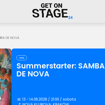
MBA DE NOVA
INNE
Summerstarter: SAMBA
DE NOVA
📅
13 - 14.06.2026 / 21:00 / sobota
📍
NOVA KLUBOVA, KRAKÓW