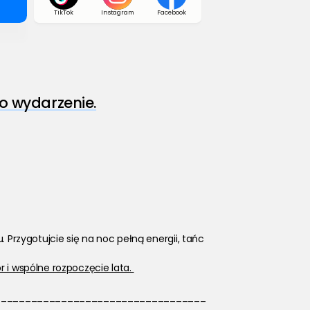
TikTok
Instagram
Facebook
o wydarzenie.
Przygotujcie się na noc pełną energii, tańc
 i wspólne rozpoczęcie lata. 
___________________________________