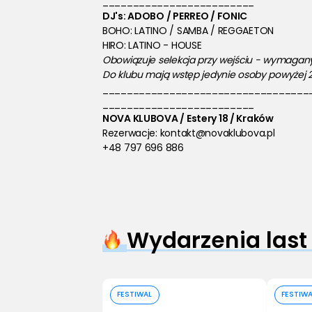
_________________________
DJ's: ADOBO / PERREO / FONIC
BOHO: LATINO / SAMBA / REGGAETON 
HIRO: LATINO - HOUSE
Obowiązuje selekcja przy wejściu - wymagany
Do klubu mają wstęp jedynie osoby powyżej 21
__________________________________
_________________________
NOVA KLUBOVA / Estery 18 / Kraków 
Rezerwacje: kontakt@novaklubova.pl
+48 797 696 886
Wydarzenia last
Kup bilet
FESTIWAL
FESTIW