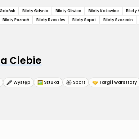
y Gdańsk
Bilety Gdynia
Bilety Gliwice
Bilety Katowice
Bilety 
Bilety Poznań
Bilety Rzeszów
Bilety Sopot
Bilety Szczecin
a Ciebie
Występ
Sztuka
Sport
Targi i warsztaty