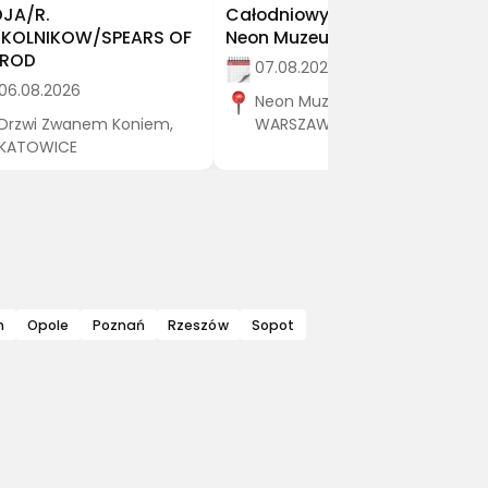
JA/R.
Całodniowy Bilet Wstępu -
KOLNIKOW/SPEARS OF
Neon Muzeum 7.08.2026
MROD
07.08.2026
06.08.2026
Neon Muzeum ,
Drzwi Zwanem Koniem,
WARSZAWA
KATOWICE
n
Opole
Poznań
Rzeszów
Sopot