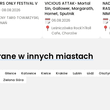
S ONLY FESTIVAL V
VICIOUS ATTAK- Mortal
NAD
Sin, Gallower, Morgarath,
RAS
- 08.08.2026
Hornet, Sputnik
NI
NY TARG TOWARZYSKI,
06.08.2026
ZNAŃ
Leśniczówka Rock'n'Roll
Cafe, Chorzów
grane w innych miastach
Gliwice
Katowice
Kielce
Kraków
Lublin
Łódź
Olszty
Zielona Góra