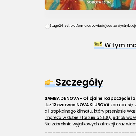
Stage24 jest platformą odpowiadającą za dystrybucję 
i
W tym mom
Szczegóły
SAMBA DE NOVA - Oficjalne rozpoczęcie 
Już 
13 czerwca NOVA KLUBOVA
 zamieni się
a i tropikalnego klimatu, który przeniesie Was
Impreza w klubie startuje o 21:00, jednak wcz
Nie zabraknie wyjątkowych atrakcji oraz wid
__________________________________