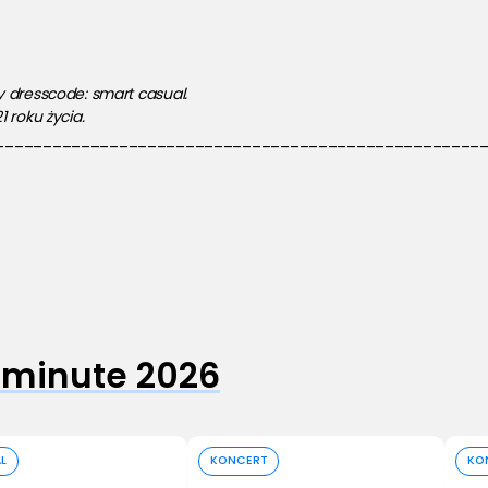
 dresscode: smart casual. 
 roku życia.
___________________________________________________
 minute 2026
Kup bilet
Kup bilet
AL
KONCERT
KO