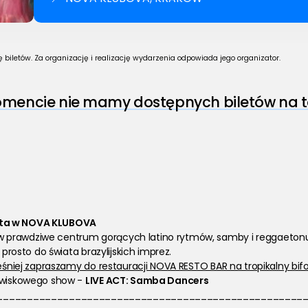
biletów. Za organizację i realizację wydarzenia odpowiada jego organizator.
encie nie mamy dostępnych biletów na t
lata w NOVA KLUBOVA
 w prawdziwe centrum gorących latino rytmów, samby i reggaetonu. 
 prosto do świata brazylijskich imprez. 
eśniej zapraszamy do restauracji NOVA RESTO BAR na tropikalny bifor
owiskowego show - 
LIVE ACT: Samba Dancers 
___________________________________________________