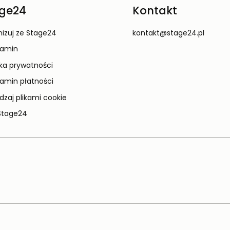
ge24
Kontakt
izuj ze Stage24
kontakt@stage24.pl
lamin
yka prywatności
amin płatności
dzaj plikami cookie
Stage24