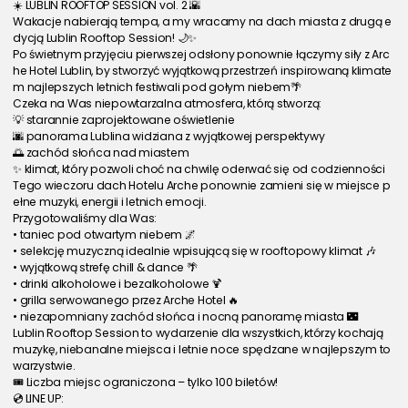
☀️ LUBLIN ROOFTOP SESSION vol. 2 🌇
Wakacje nabierają tempa, a my wracamy na dach miasta z drugą e
dycją Lublin Rooftop Session! 🌙✨
Po świetnym przyjęciu pierwszej odsłony ponownie łączymy siły z Arc
he Hotel Lublin, by stworzyć wyjątkową przestrzeń inspirowaną klimate
m najlepszych letnich festiwali pod gołym niebem🌴
Czeka na Was niepowtarzalna atmosfera, którą stworzą:
💡 starannie zaprojektowane oświetlenie
🌆 panorama Lublina widziana z wyjątkowej perspektywy
🌅 zachód słońca nad miastem
✨ klimat, który pozwoli choć na chwilę oderwać się od codzienności
Tego wieczoru dach Hotelu Arche ponownie zamieni się w miejsce p
ełne muzyki, energii i letnich emocji.
Przygotowaliśmy dla Was:
• taniec pod otwartym niebem 🌌
• selekcję muzyczną idealnie wpisującą się w rooftopowy klimat 🎶
• wyjątkową strefę chill & dance 🌴
• drinki alkoholowe i bezalkoholowe 🍹
• grilla serwowanego przez Arche Hotel 🔥
• niezapomniany zachód słońca i nocną panoramę miasta 🌃
Lublin Rooftop Session to wydarzenie dla wszystkich, którzy kochają 
muzykę, niebanalne miejsca i letnie noce spędzane w najlepszym to
warzystwie.
🎟️ Liczba miejsc ograniczona – tylko 100 biletów!
💿 LINE UP: