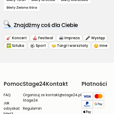
Bilety Zielona Góra
Znajdźmy coś dla Ciebie
Koncert
Festiwal
Impreza
Występ
Sztuka
Sport
Targi i warsztaty
Inne
Pomoc
Stage24
Kontakt
Płatności
FAQ
Organizuj ze
kontakt@stage24.pl
Stage24
Jak
odzyskać
Regulamin
bilet?