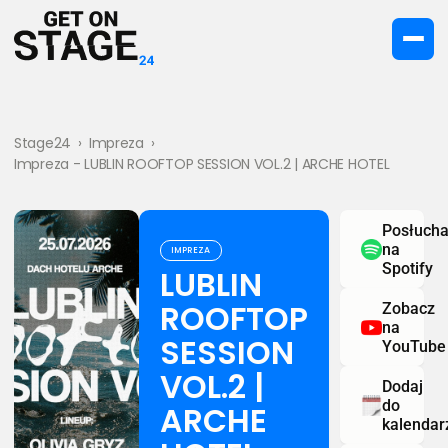
Stage24
›
Impreza
›
Impreza - LUBLIN ROOFTOP SESSION VOL.2 | ARCHE HOTEL
Posłucha
na
IMPREZA
Spotify
LUBLIN
ROOFTOP
Zobacz
na
SESSION
YouTube
VOL.2 |
Dodaj
do
ARCHE
kalendar