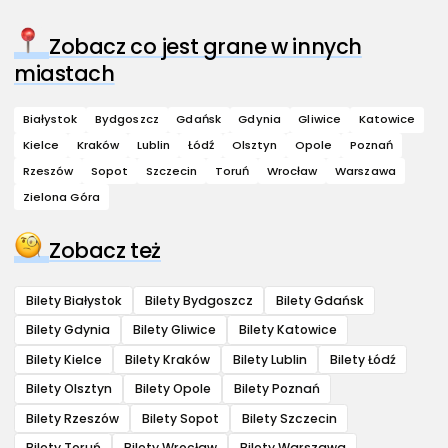
Zobacz co jest grane w innych
miastach
Białystok
Bydgoszcz
Gdańsk
Gdynia
Gliwice
Katowice
Kielce
Kraków
Lublin
Łódź
Olsztyn
Opole
Poznań
Rzeszów
Sopot
Szczecin
Toruń
Wrocław
Warszawa
Zielona Góra
Zobacz też
Bilety Białystok
Bilety Bydgoszcz
Bilety Gdańsk
Bilety Gdynia
Bilety Gliwice
Bilety Katowice
Bilety Kielce
Bilety Kraków
Bilety Lublin
Bilety Łódź
Bilety Olsztyn
Bilety Opole
Bilety Poznań
Bilety Rzeszów
Bilety Sopot
Bilety Szczecin
Bilety Toruń
Bilety Wrocław
Bilety Warszawa