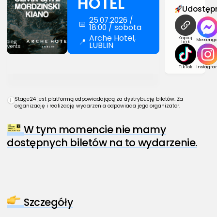
HOTEL
Udostępn
25.07.2026 /
📅
18:00 / sobota
Arche Hotel,
Kopiuj
📍
Messenge
link
LUBLIN
TikTok
Instagra
Stage24 jest platformą odpowiadającą za dystrybucję biletów. Za
i
organizację i realizację wydarzenia odpowiada jego organizator.
W tym momencie nie mamy
dostępnych biletów na to wydarzenie.
Szczegóły