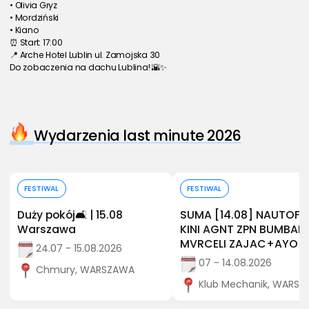
• Olivia Gryz
• Mordziński
• Kiano
⏰ Start: 17:00
📍 Arche Hotel Lublin ul. Zamojska 30
Do zobaczenia na dachu Lublina! 🌇✨
Wydarzenia last minute 2026
Kup bilet
Kup bilet
FESTIWAL
FESTIWAL
Duży pokój🛋️ | 15.08
SUMA [14.08] NAUTOF
Warszawa
KINI AGNT ZPN BUMBAP
MVRCELI ZAJAC+AYO
24.07 - 15.08.2026
07 - 14.08.2026
Chmury, WARSZAWA
Klub Mechanik, WARS