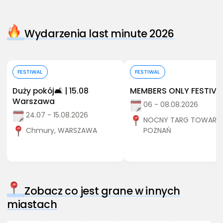
Wydarzenia last minute 2026
Kup bilet
Kup bilet
FESTIWAL
FESTIWAL
Duży pokój🛋️ | 15.08
MEMBERS ONLY FESTIVA
Warszawa
06 - 08.08.2026
24.07 - 15.08.2026
NOCNY TARG TOWARZY
Chmury, WARSZAWA
POZNAŃ
Zobacz co jest grane w innych
miastach