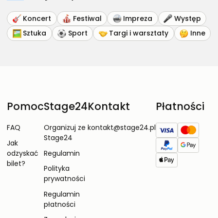
Koncert
Festiwal
Impreza
Występ
Sztuka
Sport
Targi i warsztaty
Inne
Pomoc
Stage24
Kontakt
Płatności
FAQ
Organizuj ze
kontakt@stage24.pl
Stage24
Jak
odzyskać
Regulamin
bilet?
Polityka
prywatności
Regulamin
płatności