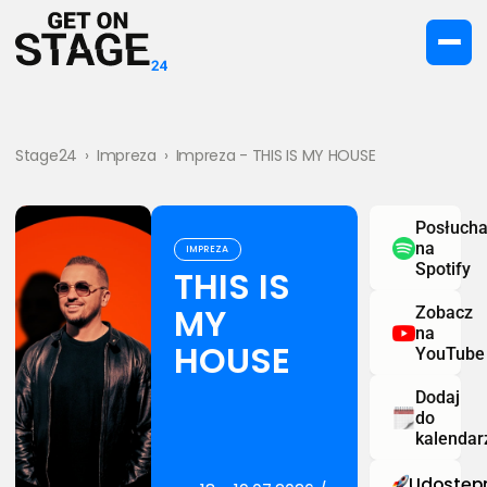
Stage24
›
Impreza
›
Impreza - THIS IS MY HOUSE
Posłucha
na
IMPREZA
Spotify
THIS IS
MY
Zobacz
na
HOUSE
YouTube
Dodaj
do
kalendar
Udostępn