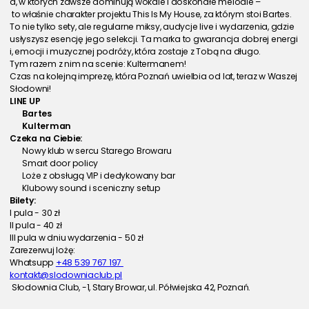
a, w których zawsze dominują wokale i doskonałe melodie –
 to właśnie charakter projektu This Is My House, za którym stoi Bartes.
To nie tylko sety, ale regularne miksy, audycje live i wydarzenia, gdzie 
usłyszysz esencję jego selekcji. Ta marka to gwarancja dobrej energi
i, emocji i muzycznej podróży, która zostaje z Tobą na długo.
Tym razem z nim na scenie: Kultermanem!
Czas na kolejną imprezę, która Poznań uwielbia od lat, teraz w Waszej 
Słodowni!
LINE UP
Bartes
Kulterman
Czeka na Ciebie:
Nowy klub w sercu Starego Browaru
Smart door policy
Loże z obsługą VIP i dedykowany bar
Klubowy sound i sceniczny setup
Bilety:
I pula - 30 zł
II pula - 40 zł 
III pula w dniu wydarzenia - 50 zł
Zarezerwuj lożę: 
Whatsupp 
+48 539 767 197 
kontakt@slodowniaclub.pl
 Słodownia Club, -1, Stary Browar, ul. Półwiejska 42, Poznań.