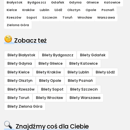
Białystok
Bydgoszcz
Gdańsk
Gdynia
Gliwice
Katowice
Kielce
Kraków
Lublin
Łódź
Olsztyn
Opole
Poznań
Rzeszów
Sopot
Szczecin
Toruń
Wrocław
Warszawa
Zielona Góra
Zobacz też
Bilety Białystok
Bilety Bydgoszcz
Bilety Gdańsk
Bilety Gdynia
Bilety Gliwice
Bilety Katowice
Bilety Kielce
Bilety Kraków
Bilety Lublin
Bilety Łódź
Bilety Olsztyn
Bilety Opole
Bilety Poznań
Bilety Rzeszów
Bilety Sopot
Bilety Szczecin
Bilety Toruń
Bilety Wrocław
Bilety Warszawa
Bilety Zielona Góra
Znajdźmy coś dla Ciebie