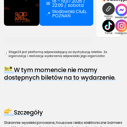
18 - 19.07.2026 /
📅
22:00 / sobota
Słodownia Club,
📍
POZNAŃ
Kopiuj
Messenge
link
TikTok
Instagra
Stage24 jest platformą odpowiadającą za dystrybucję biletów. Za
i
organizację i realizację wydarzenia odpowiada jego organizator.
W tym momencie nie mamy
dostępnych biletów na to wydarzenie.
Szczegóły
Starannie wyselekcjonowane, housowe i lekko elektroniczne brzmieni