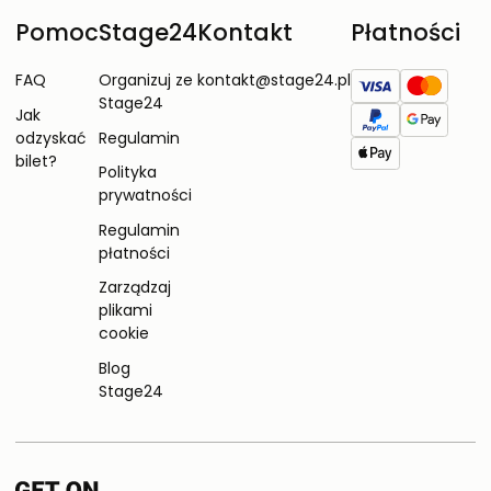
Pomoc
Stage24
Kontakt
Płatności
FAQ
Organizuj ze
kontakt@stage24.pl
Stage24
Jak
odzyskać
Regulamin
bilet?
Polityka
prywatności
Regulamin
płatności
Zarządzaj
plikami
cookie
Blog
Stage24