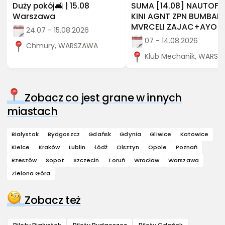
Duży pokój🛋️ | 15.08
SUMA [14.08] NAUTOF
Warszawa
KINI AGNT ZPN BUMBAP
MVRCELI ZAJAC+AYO
24.07 - 15.08.2026
07 - 14.08.2026
Chmury, WARSZAWA
Klub Mechanik, WARS
Zobacz co jest grane w innych
miastach
Białystok
Bydgoszcz
Gdańsk
Gdynia
Gliwice
Katowice
Kielce
Kraków
Lublin
Łódź
Olsztyn
Opole
Poznań
Rzeszów
Sopot
Szczecin
Toruń
Wrocław
Warszawa
Zielona Góra
Zobacz też