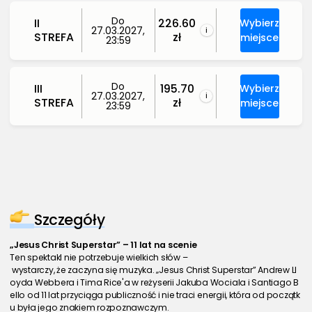
Do
II
226.60
Wybierz
27.03.2027,
i
STREFA
zł
miejsce
23:59
Do
III
195.70
Wybierz
27.03.2027,
i
STREFA
zł
miejsce
23:59
Szczegóły
„Jesus Christ Superstar” – 11 lat na scenie
Ten spektakl nie potrzebuje wielkich słów –
 wystarczy, że zaczyna się muzyka. „Jesus Christ Superstar” Andrew Ll
oyda Webbera i Tima Rice'a w reżyserii Jakuba Wociala i Santiago B
ello od 11 lat przyciąga publiczność i nie traci energii, która od początk
u była jego znakiem rozpoznawczym.