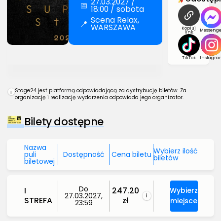
27.03.2027 /
📅
18:00 / sobota
Scena Relax,
📍
WARSZAWA
Kopiuj
Messenge
link
TikTok
Instagra
Stage24 jest platformą odpowiadającą za dystrybucję biletów. Za
i
organizację i realizację wydarzenia odpowiada jego organizator.
Bilety dostępne
Nazwa
Wybierz ilość
puli
Dostępność
Cena biletu
biletów
biletowej
Do
I
247.20
Wybierz
27.03.2027,
i
STREFA
zł
miejsce
23:59