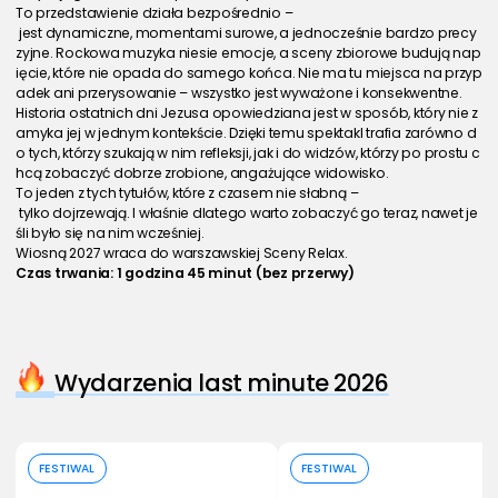
To przedstawienie działa bezpośrednio –
 jest dynamiczne, momentami surowe, a jednocześnie bardzo precy
zyjne. Rockowa muzyka niesie emocje, a sceny zbiorowe budują nap
ięcie, które nie opada do samego końca. Nie ma tu miejsca na przyp
adek ani przerysowanie – wszystko jest wyważone i konsekwentne.
Historia ostatnich dni Jezusa opowiedziana jest w sposób, który nie z
amyka jej w jednym kontekście. Dzięki temu spektakl trafia zarówno d
o tych, którzy szukają w nim refleksji, jak i do widzów, którzy po prostu c
hcą zobaczyć dobrze zrobione, angażujące widowisko.
To jeden z tych tytułów, które z czasem nie słabną –
 tylko dojrzewają. I właśnie dlatego warto zobaczyć go teraz, nawet je
śli było się na nim wcześniej.
Wiosną 2027 wraca do warszawskiej Sceny Relax.
Czas trwania: 1 godzina 45 minut (bez przerwy)
Wydarzenia last minute 2026
Kup bilet
Kup bilet
FESTIWAL
FESTIWAL