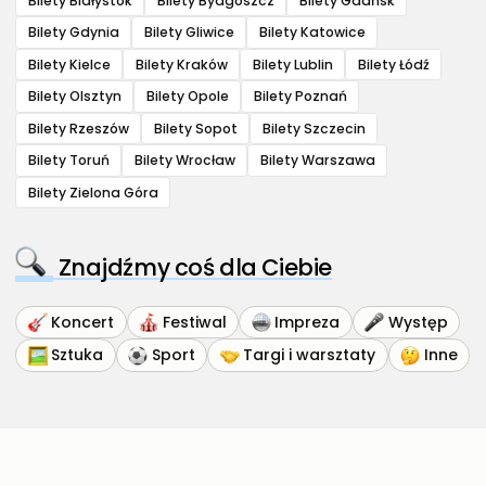
Bilety Białystok
Bilety Bydgoszcz
Bilety Gdańsk
Bilety Gdynia
Bilety Gliwice
Bilety Katowice
Bilety Kielce
Bilety Kraków
Bilety Lublin
Bilety Łódź
Bilety Olsztyn
Bilety Opole
Bilety Poznań
Bilety Rzeszów
Bilety Sopot
Bilety Szczecin
Bilety Toruń
Bilety Wrocław
Bilety Warszawa
Bilety Zielona Góra
Znajdźmy coś dla Ciebie
Koncert
Festiwal
Impreza
Występ
Sztuka
Sport
Targi i warsztaty
Inne