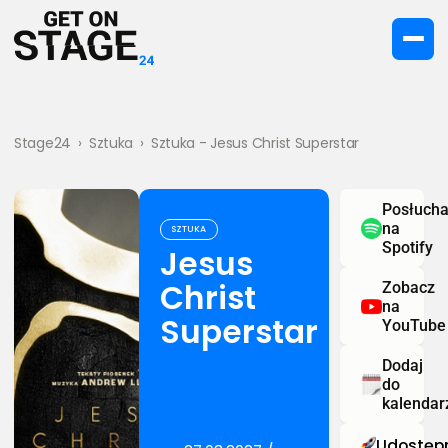
Stage24
›
Sztuka
›
Sztuka - Jesus Christ Superstar
Posłucha
na
SZTUKA
Spotify
Jesus
Christ
Zobacz
na
Superstar
YouTube
Dodaj
do
kalendar
Udostępn