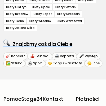
Bilety Olsztyn
Bilety Opole
Bilety Poznań
Bilety Rzeszów
Bilety Sopot
Bilety Szczecin
Bilety Toruń
Bilety Wrocław
Bilety Warszawa
Bilety Zielona Góra
Znajdźmy coś dla Ciebie
Koncert
Festiwal
Impreza
Występ
Sztuka
Sport
Targi i warsztaty
Inne
Pomoc
Stage24
Kontakt
Płatności