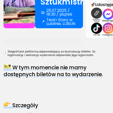
Sztukmistrzów
Udostępn
25.07.2025 /
📅
18:30 / piątek
Teatr Stary w
Kopiuj
📍
Messenge
link
Lublinie, LUBLIN
TikTok
Instagra
Stage24 jest platformą odpowiadającą za dystrybucję biletów. Za
i
organizację i realizację wydarzenia odpowiada jego organizator.
W tym momencie nie mamy
dostępnych biletów na to wydarzenie.
Szczegóły