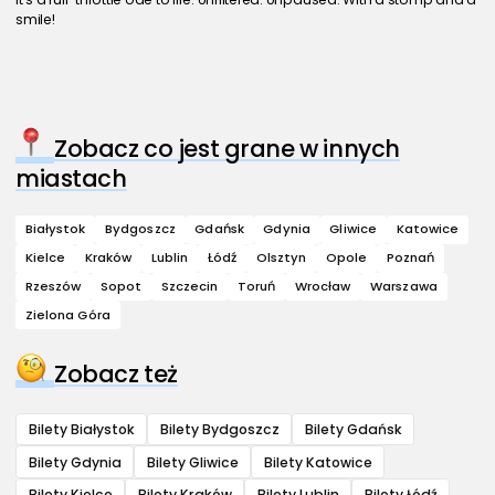
smile!
Zobacz co jest grane w innych
miastach
Białystok
Bydgoszcz
Gdańsk
Gdynia
Gliwice
Katowice
Kielce
Kraków
Lublin
Łódź
Olsztyn
Opole
Poznań
Rzeszów
Sopot
Szczecin
Toruń
Wrocław
Warszawa
Zielona Góra
Zobacz też
Bilety Białystok
Bilety Bydgoszcz
Bilety Gdańsk
Bilety Gdynia
Bilety Gliwice
Bilety Katowice
Bilety Kielce
Bilety Kraków
Bilety Lublin
Bilety Łódź