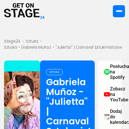
Stage24
›
Sztuka
›
Sztuka - Gabriela Muñoz - "Julietta" | Carnaval Sztukmistrzów
Posłucha
na
SZTUKA
Spotify
Gabriela
Muñoz -
Zobacz
na
"Julietta"
YouTube
|
Dodaj
do
Carnaval
kalendar