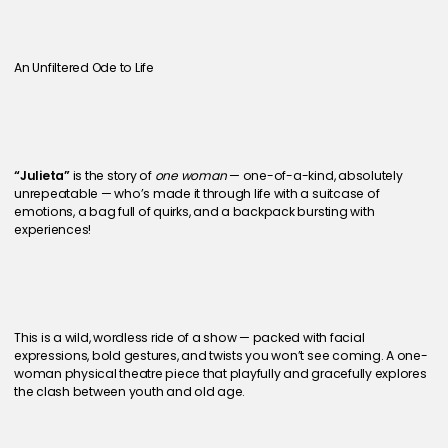
An Unfiltered Ode to Life
“Julieta”
 is the story of 
one woman
 — one-of-a-kind, absolutely 
unrepeatable — who’s made it through life with a suitcase of 
emotions, a bag full of quirks, and a backpack bursting with 
experiences!
This is a wild, wordless ride of a show — packed with facial 
expressions, bold gestures, and twists you won’t see coming. A one-
woman physical theatre piece that playfully and gracefully explores 
the clash between youth and old age.