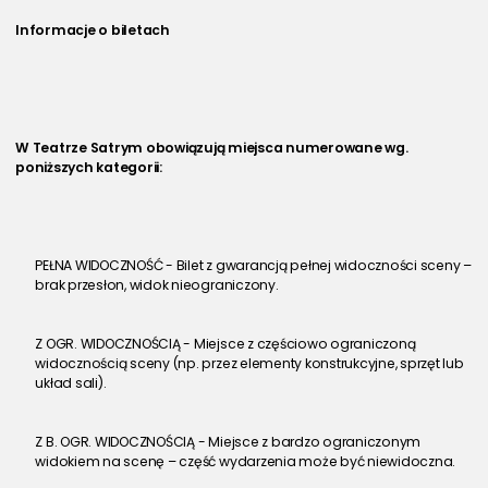
Informacje o biletach
W Teatrze Satrym obowiązują miejsca numerowane wg. 
poniższych kategorii:
PEŁNA WIDOCZNOŚĆ - Bilet z gwarancją pełnej widoczności sceny – 
brak przesłon, widok nieograniczony.
Z OGR. WIDOCZNOŚCIĄ - Miejsce z częściowo ograniczoną 
widocznością sceny (np. przez elementy konstrukcyjne, sprzęt lub 
układ sali).
Z B. OGR. WIDOCZNOŚCIĄ - Miejsce z bardzo ograniczonym 
widokiem na scenę – część wydarzenia może być niewidoczna.