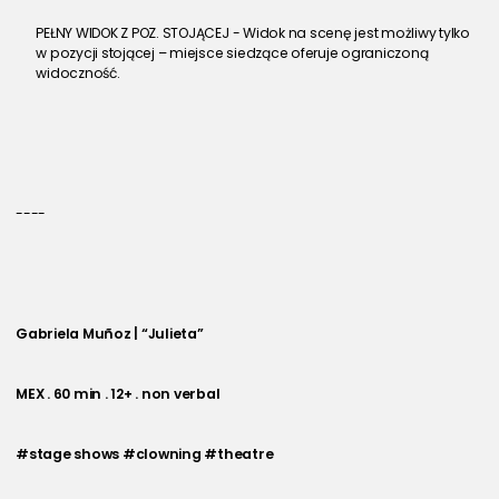
PEŁNY WIDOK Z POZ. STOJĄCEJ - Widok na scenę jest możliwy tylko 
w pozycji stojącej – miejsce siedzące oferuje ograniczoną 
widoczność.
----
Gabriela Muñoz | “Julieta” 
MEX . 60 min . 12+ . non verbal
#stage shows #clowning #theatre