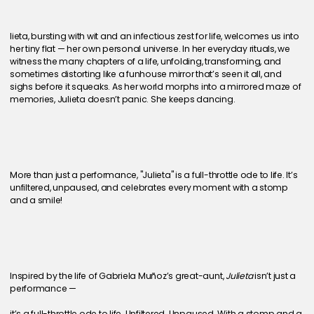
lieta, bursting with wit and an infectious zest for life, welcomes us into 
her tiny flat — her own personal universe. In her everyday rituals, we 
witness the many chapters of a life, unfolding, transforming, and 
sometimes distorting like a funhouse mirror that’s seen it all, and 
sighs before it squeaks. As her world morphs into a mirrored maze of 
memories, Julieta doesn’t panic. She keeps dancing.
More than just a performance, "Julieta" is a full-throttle ode to life. It’s 
unfiltered, unpaused, and celebrates every moment with a stomp 
and a smile!
Inspired by the life of Gabriela Muñoz’s great-aunt, 
Julieta
 isn’t just a 
performance —
it’s a full-throttle ode to life. Unfiltered. Unpaused. With a stomp and a 