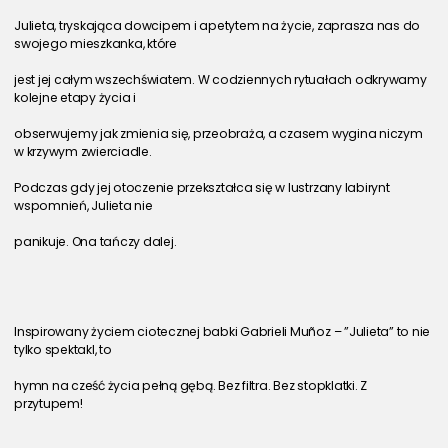
Julieta, tryskająca dowcipem i apetytem na życie, zaprasza nas do 
swojego mieszkanka, które
jest jej całym wszechświatem. W codziennych rytuałach odkrywamy 
kolejne etapy życia i
obserwujemy jak zmienia się, przeobraża, a czasem wygina niczym 
w krzywym zwierciadle.
Podczas gdy jej otoczenie przekształca się w lustrzany labirynt 
wspomnień, Julieta nie
panikuje. Ona tańczy dalej.
Inspirowany życiem ciotecznej babki Gabrieli Muñoz – ”Julieta” to nie 
tylko spektakl, to
hymn na cześć życia pełną gębą. Bez filtra. Bez stopklatki. Z 
przytupem!