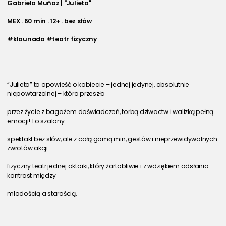
Gabriela Muñoz | "Julieta"
MEX . 60 min . 12+ . bez słów
#klaunada #teatr fizyczny
“Julieta” to opowieść o kobiecie – jednej jedynej, absolutnie 
niepowtarzalnej – która przeszła
przez życie z bagażem doświadczeń, torbą dziwactw i walizką pełną 
emocji! To szalony
spektakl bez słów, ale z całą gamą min, gestów i nieprzewidywalnych 
zwrotów akcji –
fizyczny teatr jednej aktorki, który żartobliwie i z wdziękiem odsłania 
kontrast między
młodością a starością.