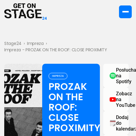
Stage24
›
Impreza
›
Impreza - PROZAK ON THE ROOF: CLOSE PROXIMITY
Posłucha
na
IMPREZA
Spotify
PROZAK
ON THE
Zobacz
na
ROOF:
YouTube
CLOSE
Dodaj
do
PROXIMITY
kalendar