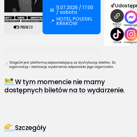
Udostępn
11.07.2026 / 17:00
📅
/ sobota
HOTEL POLESKI,
📍
KRAKÓW
Kopiuj
Messenge
link
TikTok
Instagra
Stage24 jest platformą odpowiadającą za dystrybucję biletów. Za
i
organizację i realizację wydarzenia odpowiada jego organizator.
W tym momencie nie mamy
dostępnych biletów na to wydarzenie.
Szczegóły