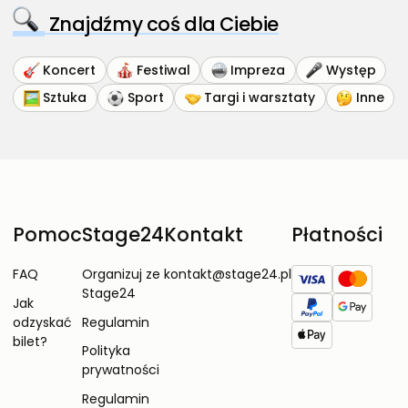
Znajdźmy coś dla Ciebie
Koncert
Festiwal
Impreza
Występ
Sztuka
Sport
Targi i warsztaty
Inne
Pomoc
Stage24
Kontakt
Płatności
FAQ
Organizuj ze
kontakt@stage24.pl
Stage24
Jak
odzyskać
Regulamin
bilet?
Polityka
prywatności
Regulamin