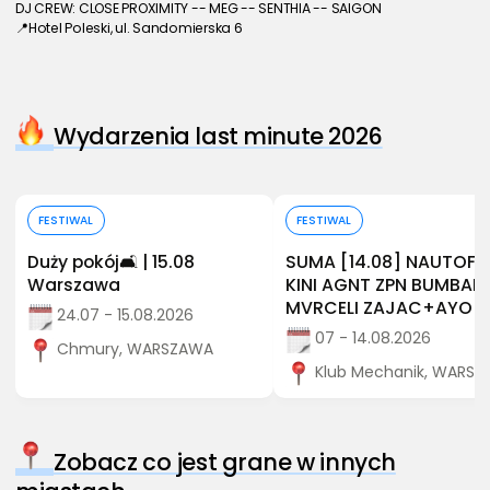
DJ CREW: CLOSE PROXIMITY -- MEG -- SENTHIA -- SAIGON
📍Hotel Poleski, ul. Sandomierska 6
Wydarzenia last minute 2026
Kup bilet
Kup bilet
FESTIWAL
FESTIWAL
Duży pokój🛋️ | 15.08
SUMA [14.08] NAUTOF
Warszawa
KINI AGNT ZPN BUMBAP
MVRCELI ZAJAC+AYO
24.07 - 15.08.2026
07 - 14.08.2026
Chmury, WARSZAWA
Klub Mechanik, WARS
Zobacz co jest grane w innych