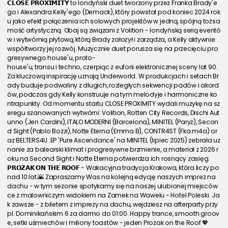
𝗖𝗟𝗢𝗦𝗘 𝗣𝗥𝗢𝗫𝗜𝗠𝗜𝗧𝗬 to londyński duet tworzony przez Franka Brady'e
go i Alexandra Kelly'ego (Demack), który powstał pod koniec 2024 rok
u jako efekt połączenia ich solowych projektów w jedną, spójną tożsa
mość artystyczną. Obaj są związani z Volition - londyńską serią eventó
w i wytwórnią płytową, którą Brady założył i zarządza, a Kelly aktywnie 
współtworzy jej rozwój. Muzycznie duet porusza się na przecięciu pro
gresywnego house'u, proto-
house'u, transu i techno, czerpiąc z euforii elektronicznej sceny lat 90. 
Za kluczową inspirację uznają Underworld. W produkcjach i setach Br
ady buduje podwaliny z długich, rozległych sekwencji padów i akord
ów, podczas gdy Kelly konstruuje na tym melodyje i harmoniczne ko
ntrapunkty. Od momentu startu CLOSE PROXIMITY wydali muzykę na sz
eregu szanowanych wytwórni: Volition, Rotten City Records, Dischi Aut
unno (Jen Cardini), ITALO MODERNI (Barcelona), MINITEL (Paryż), Secon
d Sight (Pablo Bozzi), Notte Eterna (Emma B), CONTR4ST (Fka.m4a) or
az BELTERS4U. EP 'Pure Ascendance' na MINITEL (lipiec 2025) zebrała uz
nanie za balearski klimat i progresywne brzmienie, a materiał z 2026 r
oku na Second Sight i Notte Eterna potwierdza ich rosnący zasięg.
𝗣𝗥𝗢𝗭𝗔𝗞 𝗢𝗡 𝗧𝗛𝗘 𝗥𝗢𝗢𝗙 - Wakacyjna tradycja Krakowa, która liczy po
nad 10 lat 🌇 Zapraszamy Was na kolejną edycję naszych imprez na 
dachu - w tym sezonie spotykamy się na naszej ulubionej miejsców
ce z malowniczym widokiem na Zamek na Wawelu - Hotel Poleski. Ja
k zawsze - z biletem z imprezy na dachu, wejdziesz na afterparty przy 
pl. Dominikańskim 6 za darmo do 01:00. Happy trance, smooth groov
e, setki uśmiechów i miliony toastów - jeden Prozak on the Roof 💖