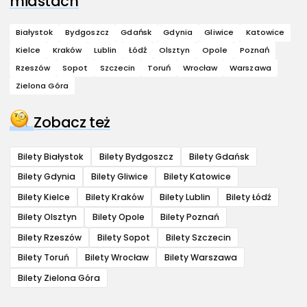
miastach
Białystok
Bydgoszcz
Gdańsk
Gdynia
Gliwice
Katowice
Kielce
Kraków
Lublin
Łódź
Olsztyn
Opole
Poznań
Rzeszów
Sopot
Szczecin
Toruń
Wrocław
Warszawa
Zielona Góra
Zobacz też
Bilety Białystok
Bilety Bydgoszcz
Bilety Gdańsk
Bilety Gdynia
Bilety Gliwice
Bilety Katowice
Bilety Kielce
Bilety Kraków
Bilety Lublin
Bilety Łódź
Bilety Olsztyn
Bilety Opole
Bilety Poznań
Bilety Rzeszów
Bilety Sopot
Bilety Szczecin
Bilety Toruń
Bilety Wrocław
Bilety Warszawa
Bilety Zielona Góra