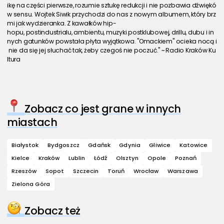
ikę na części pierwsze, rozumie sztukę redukcji i nie pozbawia dźwiękó
w sensu. Wojtek Siwik przychodzi do nas z nowym albumem, który brz
mi jak wydzieranka. Z kawałków hip-
hopu, postindustrialu, ambientu, muzyki postklubowej, drillu, dubu i in
nych gatunków powstała płyta wyjątkowa. "Omackiem" ocieka nocą i
 nie da się jej słuchać tak, żeby czegoś nie poczuć." ~ Radio Kraków Ku
ltura
Zobacz co jest grane w innych
miastach
Białystok
Bydgoszcz
Gdańsk
Gdynia
Gliwice
Katowice
Kielce
Kraków
Lublin
Łódź
Olsztyn
Opole
Poznań
Rzeszów
Sopot
Szczecin
Toruń
Wrocław
Warszawa
Zielona Góra
Zobacz też