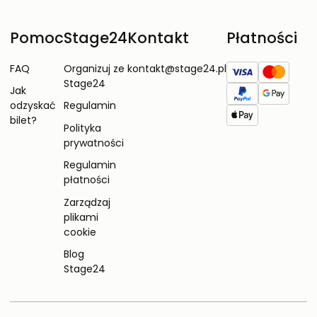
Pomoc
Stage24
Kontakt
Płatności
FAQ
Organizuj ze
kontakt@stage24.pl
Stage24
Jak
odzyskać
Regulamin
bilet?
Polityka
prywatności
Regulamin
płatności
Zarządzaj
plikami
cookie
Blog
Stage24