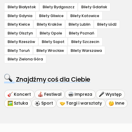
Bilety Białystok
Bilety Bydgoszcz
Bilety Gdańsk
Bilety Gdynia
Bilety Gliwice
Bilety Katowice
Bilety Kielce
Bilety Kraków
Bilety Lublin
Bilety Łódź
Bilety Olsztyn
Bilety Opole
Bilety Poznań
Bilety Rzeszów
Bilety Sopot
Bilety Szczecin
Bilety Toruń
Bilety Wrocław
Bilety Warszawa
Bilety Zielona Góra
Znajdźmy coś dla Ciebie
Koncert
Festiwal
Impreza
Występ
Sztuka
Sport
Targi i warsztaty
Inne