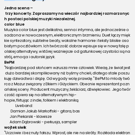
Jedna scena –
 trzy koncerty. Zapraszamy na wieczór najbardziej rozmarzonyc
h postaci polskiej muzyki niezależnej.
color blue
Muzyka color blue jest delikatna, senna i intymna, ale jednocześnie o
sadzona w nowoczesnym, elektronicznym brzmieniu. Duet łączy mięk
kie syntezatory, subtelne beaty, wokalne harmonie i teksty bliskie oso
bistym pocztówkom. Ich twórczość dobrze wpisuje się w nową falę p
olskiej alternatywy, w której ważniejsze od gatunkowej czystości są na
strój, emocja i autorski język.
BePM
"Najbardziej pod słońcem wzrusza mnie człowiek. Wierzę, że świat jest
 dużo bardziej skomplikowany niż byśmy chcieli, dlatego stale poszu
kuję dziwactwa i drążę. Od wygody wolę prawdę." BePM to młody twó
rca z Mazur związany z Ełkiem i Giżyckiem. Obecnie reprezentant pozn
ańskiej sceny. Producent muzyczny, tekściarz, dźwiękowiec. Jego twór
czość opiera się na alternatywnym hip-
hopie, flirtując z indie, folkiem i elektroniką.
Liveband:
 Damian Jakub Markoffski - gitara, bas
Jan Piekarski - klawisze
Adam Dąbrowski - perkusja, sampler
wojtek siwik
"Uczciwie i bez nuty fałszu. Wprost, ale nie na skróty. Rozkłada elektron