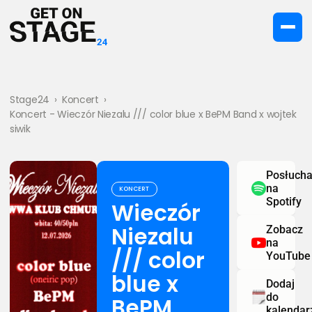
Stage24
›
Koncert
›
Koncert - Wieczór Niezalu /// color blue x BePM Band x wojtek
siwik
Posłucha
na
KONCERT
Spotify
Wieczór
Niezalu
Zobacz
na
/// color
YouTube
blue x
Dodaj
do
BePM
kalendar