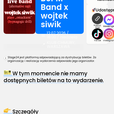
Band x
Udostępn
wojtek
siwik
Kopiuj
Messenge
link
12.07.2026 /
📅
18:00 / niedziela
TikTok
Instagra
KLUB CHMURY,
📍
WARSZAWA
Stage24 jest platformą odpowiadającą za dystrybucję biletów. Za
i
organizację i realizację wydarzenia odpowiada jego organizator.
W tym momencie nie mamy
dostępnych biletów na to wydarzenie.
Szczegóły