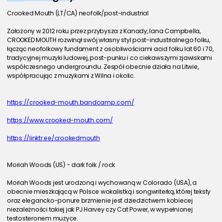
Crooked Mouth (LT/CA) neofolk/post-industrial
Założony w 2012 roku przez przybysza z Kanady, Iana Campbella, 
CROOKED MOUTH rozwinął swój własny styl post-industrialnego folku, 
łącząc neofolkowy fundament z osobliwościami acid folku lat 60 i 70, 
tradycyjnej muzyki ludowej, post-punku i co ciekawszymi zjawiskami 
współczesnego undergroundu. Zespół obecnie działa na Litwie, 
współpracując z muzykami z Wilna i okolic.
https://crooked-mouth.bandcamp.com/
https://www.crooked-mouth.com/
https://linktr.ee/crookedmouth
Moriah Woods (US) - dark folk / rock
Moriah Woods jest urodzoną i wychowaną w Colorado (USA), a 
obecnie mieszkającą w Polsce wokalistką i songwriterką, której teksty 
oraz elegancko-ponure brzmienie jest dziedzictwem kobiecej 
niezależności takiej jak PJ Harvey czy Cat Power, w wypełnionej 
testosteronem muzyce.