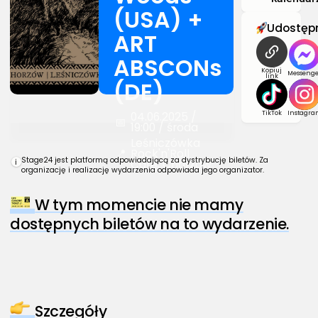
(USA) +
Udostępn
ART
ABSCONs
Kopiuj
Messenge
link
(DE)
TikTok
Instagra
04.06.2025 /
📅
19:00 / środa
Leśniczówka
📍
Rock'n'Roll
Stage24 jest platformą odpowiadającą za dystrybucję biletów. Za
Cafe, Chorzów
i
organizację i realizację wydarzenia odpowiada jego organizator.
W tym momencie nie mamy
dostępnych biletów na to wydarzenie.
Szczegóły