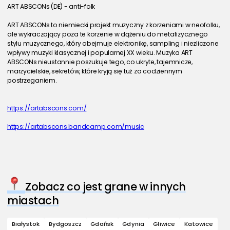
ART ABSCONs (DE) - anti-folk
ART ABSCONs to niemiecki projekt muzyczny z korzeniami w neofolku, 
ale wykraczający poza te korzenie w dążeniu do metafizycznego 
stylu muzycznego, który obejmuje elektronikę, sampling i niezliczone 
wpływy muzyki klasycznej i popularnej XX wieku. Muzyka ART 
ABSCONs nieustannie poszukuje tego, co ukryte, tajemnicze, 
marzycielskie, sekretów, które kryją się tuż za codziennym 
postrzeganiem.
https://artabscons.com/
https://artabscons.bandcamp.com/music
Zobacz co jest grane w innych
miastach
Białystok
Bydgoszcz
Gdańsk
Gdynia
Gliwice
Katowice