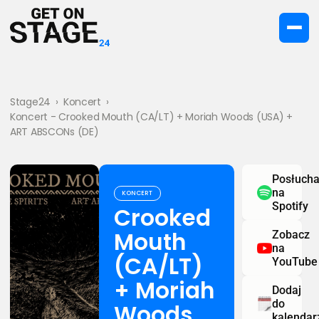
Stage24
›
Koncert
›
Koncert - Crooked Mouth (CA/LT) + Moriah Woods (USA) +
ART ABSCONs (DE)
Posłucha
na
KONCERT
Spotify
Crooked
Mouth
Zobacz
na
(CA/LT)
YouTube
+ Moriah
Dodaj
do
Woods
kalendar