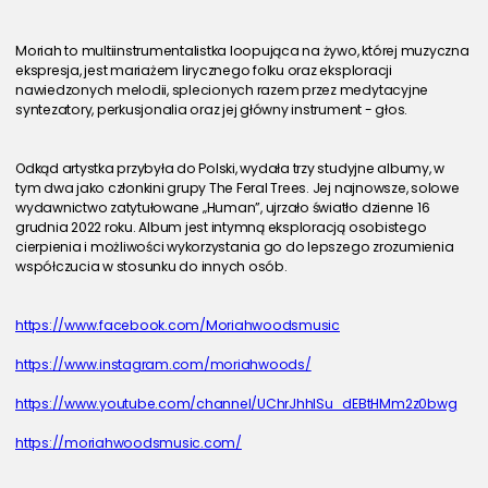
Moriah to multiinstrumentalistka loopująca na żywo, której muzyczna 
ekspresja, jest mariażem lirycznego folku oraz eksploracji 
nawiedzonych melodii, splecionych razem przez medytacyjne 
syntezatory, perkusjonalia oraz jej główny instrument - głos.
Odkąd artystka przybyła do Polski, wydała trzy studyjne albumy, w 
tym dwa jako członkini grupy The Feral Trees. Jej najnowsze, solowe 
wydawnictwo zatytułowane „Human”, ujrzało światło dzienne 16 
grudnia 2022 roku. Album jest intymną eksploracją osobistego 
cierpienia i możliwości wykorzystania go do lepszego zrozumienia 
współczucia w stosunku do innych osób.
https://www.facebook.com/Moriahwoodsmusic
https://www.instagram.com/moriahwoods/
https://www.youtube.com/channel/UChrJhhISu_dEBtHMm2z0bwg
https://moriahwoodsmusic.com/