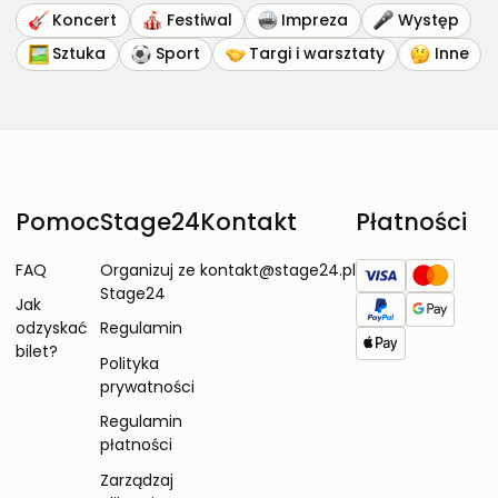
Koncert
Festiwal
Impreza
Występ
Sztuka
Sport
Targi i warsztaty
Inne
Pomoc
Stage24
Kontakt
Płatności
FAQ
Organizuj ze
kontakt@stage24.pl
Stage24
Jak
odzyskać
Regulamin
bilet?
Polityka
prywatności
Regulamin
płatności
Zarządzaj