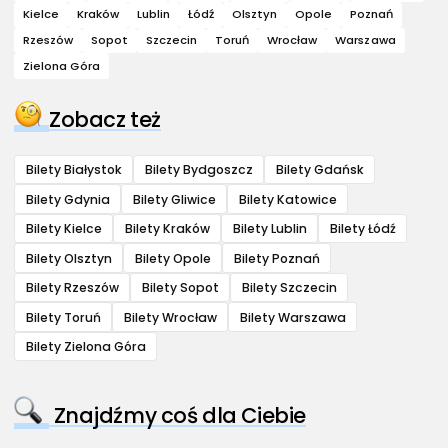
Kielce
Kraków
Lublin
Łódź
Olsztyn
Opole
Poznań
Rzeszów
Sopot
Szczecin
Toruń
Wrocław
Warszawa
Zielona Góra
Zobacz też
Bilety Białystok
Bilety Bydgoszcz
Bilety Gdańsk
Bilety Gdynia
Bilety Gliwice
Bilety Katowice
Bilety Kielce
Bilety Kraków
Bilety Lublin
Bilety Łódź
Bilety Olsztyn
Bilety Opole
Bilety Poznań
Bilety Rzeszów
Bilety Sopot
Bilety Szczecin
Bilety Toruń
Bilety Wrocław
Bilety Warszawa
Bilety Zielona Góra
Znajdźmy coś dla Ciebie