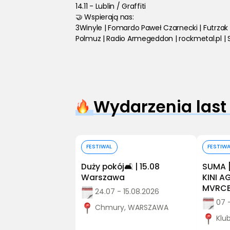
14.11 - Lublin / Graffiti
🤝 Wspierają nas:
3Winyle | Fomardo Paweł Czarnecki | Futrzak |
Polmuz | Radio Armegeddon | rockmetal.pl | Se
Wydarzenia last
Kup bilet
FESTIWAL
FESTIW
Duży pokój🛋️ | 15.08
SUMA 
Warszawa
KINI 
MVRCE
24.07 - 15.08.2026
07 
Chmury, WARSZAWA
Klu