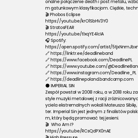
onalne połączenie death i post metalu, wz
m gatunkowym klasyfikacjom. Ciężkie, tech
🎬 Phobos Eclipse
https://youtu.be/krO1SbHV3Y0
🎬 StratosFEAR
https://youtu.be/tlxqYE4lcIA
🎧 Spotify:
https://open.spotify.com/artist/5tjxNnmJ
🔗 https://linktr.ee/deadlineband
🔗 https://www.facebook.com/DeadlinePL
🔗 https://www.youtube.com/@DeadlineBan
🔗 https://www.instagram.com/Deadline_PL
🔗 https://deadlinepoland.bandcamp.com
🌑 IMPERIAL SIN
Zespół powstał w 2008 roku, a w 2018 roku za
style muzyki metalowej z racji zróżnicowan
yciela ekstremalnych wokali Mateusza Sibilę,
ter. Imperial Sin jest jednym z finalistów po
m, który będą promować tej jesieni.
🎬  Who Am I?
https://youtu.be/RCsQdPX0nAE
🎬 High Pressure