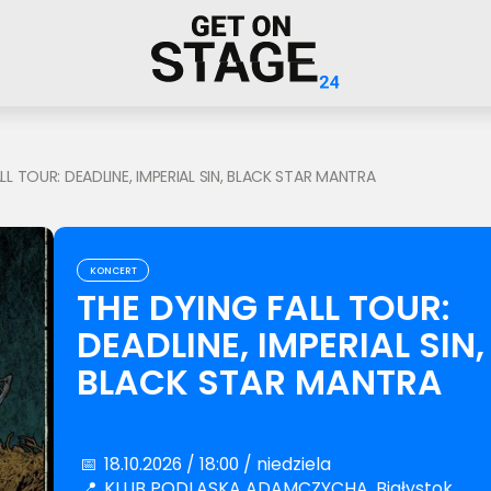
LL TOUR: DEADLINE, IMPERIAL SIN, BLACK STAR MANTRA
KONCERT
THE DYING FALL TOUR:
DEADLINE, IMPERIAL SIN,
BLACK STAR MANTRA
📅
18.10.2026 / 18:00 / niedziela
📍
KLUB PODLASKA ADAMCZYCHA, Białystok