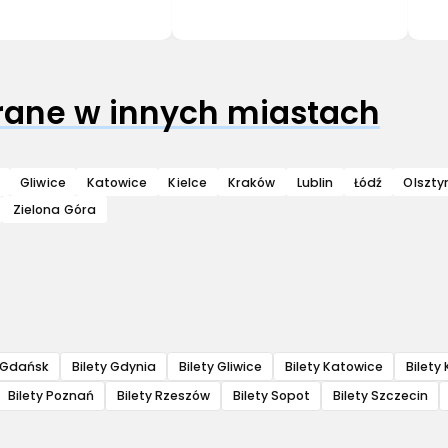
grane w innych miastach
Gliwice
Katowice
Kielce
Kraków
Lublin
Łódź
Olszty
Zielona Góra
y Gdańsk
Bilety Gdynia
Bilety Gliwice
Bilety Katowice
Bilety 
Bilety Poznań
Bilety Rzeszów
Bilety Sopot
Bilety Szczecin