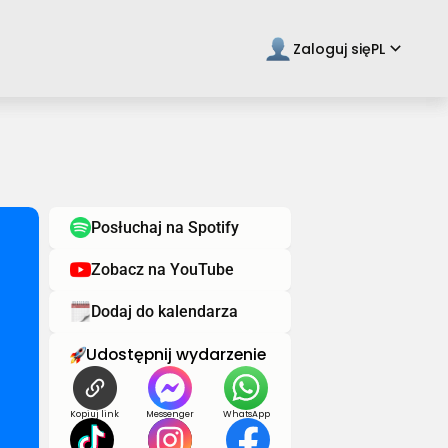
keyboard_arrow_down
Zaloguj się
PL
Posłuchaj na Spotify
Zobacz na YouTube
Dodaj do kalendarza
Udostępnij wydarzenie
Kopiuj link
Messenger
WhatsApp