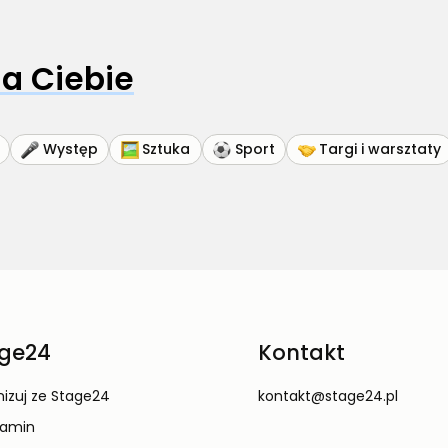
a Ciebie
Występ
Sztuka
Sport
Targi i warsztaty
ge24
Kontakt
izuj ze Stage24
kontakt@stage24.pl
lamin