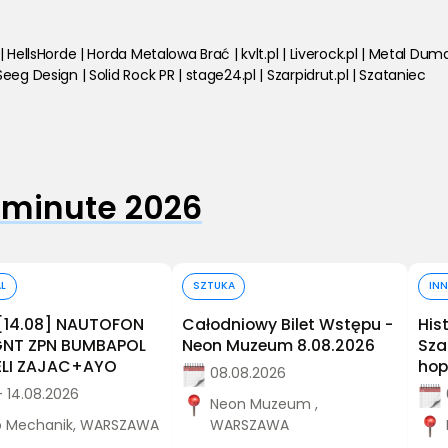
 HellsHorde | Horda Metalowa Brać | kvlt.pl | Liverock.pl | Metal Du
eg Design | Solid Rock PR | stage24.pl | Szarpidrut.pl | Szataniec
 minute 2026
Kup bilet
Kup bilet
AL
SZTUKA
INN
[14.08] NAUTOFON
Całodniowy Bilet Wstępu -
His
AGNT ZPN BUMBAPOL
Neon Muzeum 8.08.2026
Sza
LI ZAJAC+AYO
hop
08.08.2026
- 14.08.2026
Neon Muzeum ,
b Mechanik, WARSZAWA
WARSZAWA