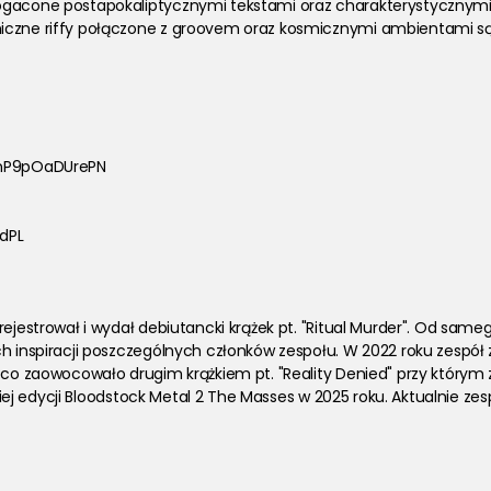
bogacone postapokaliptycznymi tekstami oraz charakterystycznym
niczne riffy połączone z groovem oraz kosmicznymi ambientami 
bxnP9pOaDUrePN
dPL
rejestrował i wydał debiutancki krążek pt. "Ritual Murder". Od same
ych inspiracji poszczególnych członków zespołu. W 2022 roku zesp
 co zaowocowało drugim krążkiem pt. "Reality Denied" przy którym 
lskiej edycji Bloodstock Metal 2 The Masses w 2025 roku. Aktualnie z