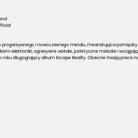
and
ficial
h progresywnego i nowoczesnego metalu, meandrująca pomiędzy świ
tkiem elektroniki, agresywne wokale, patetyczne melodie i wciągając
go roku długogrający album Escape Reality. Obecnie trwają prace