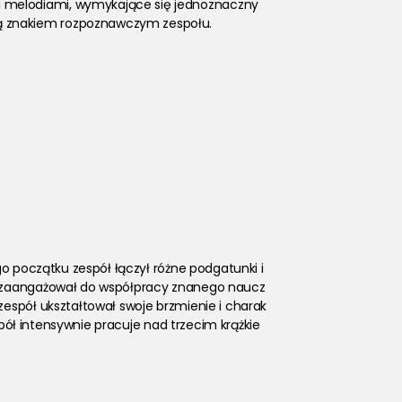
i melodiami, wymykające się jednoznaczny
są znakiem rozpoznawczym zespołu.
go początku zespół łączył różne podgatunki i 
ół zaangażował do współpracy znanego naucz
zespół ukształtował swoje brzmienie i charak
espół intensywnie pracuje nad trzecim krążkie