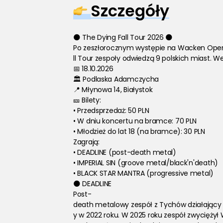
Szczegóły
🌑 The Dying Fall Tour 2026 🌑
Po zeszłorocznym występie na Wacken Open A
ll Tour zespoły odwiedzą 9 polskich miast. W
📅 18.10.2026
🏛️ Podlaska Adamczycha
📍 Młynowa 14, Białystok
🎫 Bilety:
• Przedsprzedaż: 50 PLN
• W dniu koncertu na bramce: 70 PLN
• Młodzież do lat 18 (na bramce): 30 PLN
Zagrają:
• DEADLINE (post-death metal)
• IMPERIAL SIN (groove metal/black'n'death)
• BLACK STAR MANTRA (progressive metal)
🌑 DEADLINE
Post-
death metalowy zespół z Tychów działający o
y w 2022 roku. W 2025 roku zespół zwycięż