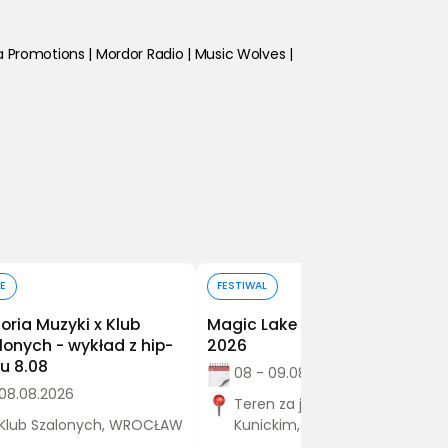
ma Promotions | Mordor Radio | Music Wolves | 
Kup bilet
Kup bilet
E
FESTIWAL
toria Muzyki x Klub
Magic Lake Festival Kunice
lonych - wykład z hip-
2026
u 8.08
08 - 09.08.2026
08.08.2026
Teren za jeziorem
Klub Szalonych, WROCŁAW
Kunickim, Kunice