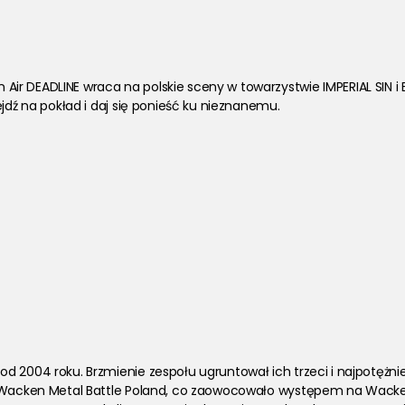
ir DEADLINE wraca na polskie sceny w towarzystwie IMPERIAL SIN
ejdź na pokład i daj się ponieść ku nieznanemu.
d 2004 roku. Brzmienie zespołu ugruntował ich trzeci i najpotężni
ył Wacken Metal Battle Poland, co zaowocowało występem na Wacke