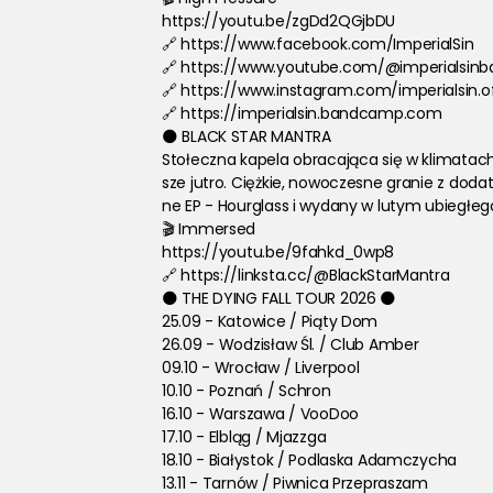
https://youtu.be/zgDd2QGjbDU
🔗 https://www.facebook.com/ImperialSin
🔗 https://www.youtube.com/@imperialsinb
🔗 https://www.instagram.com/imperialsin.of
🔗 https://imperialsin.bandcamp.com
🌑 BLACK STAR MANTRA
Stołeczna kapela obracająca się w klimatac
sze jutro. Ciężkie, nowoczesne granie z doda
ne EP - Hourglass i wydany w lutym ubiegłe
🎬 Immersed 
https://youtu.be/9fahkd_0wp8
🔗 https://linksta.cc/@BlackStarMantra
🌑 THE DYING FALL TOUR 2026 🌑
25.09 - Katowice / Piąty Dom
26.09 - Wodzisław Śl. / Club Amber
09.10 - Wrocław / Liverpool
10.10 - Poznań / Schron
16.10 - Warszawa / VooDoo
17.10 - Elbląg / Mjazzga
18.10 - Białystok / Podlaska Adamczycha
13.11 - Tarnów / Piwnica Przepraszam