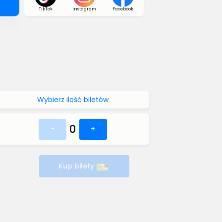
TikTok
Instagram
Facebook
Wybierz ilość biletów
0
-
+
Kup bilety