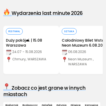
Wydarzenia last minute 2026
Kup bilet
Kup bilet
FESTIWAL
SZTUKA
Duży pokój🛋️ | 15.08
Całodniowy Bilet Wstęp
Warszawa
Neon Muzeum 6.08.202
24.07 - 15.08.2026
06.08.2026
Chmury, WARSZAWA
Neon Muzeum ,
WARSZAWA
Zobacz co jest grane w innych
miastach
Białystok
Bydgoszcz
Gdańsk
Gdynia
Gliwice
Katowice