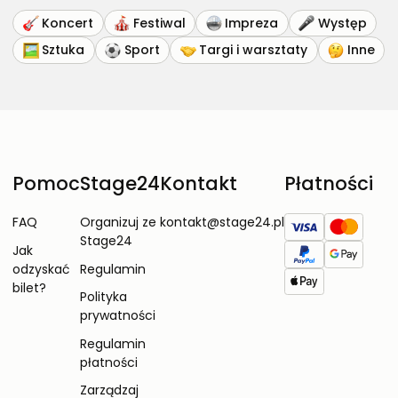
Koncert
Festiwal
Impreza
Występ
Sztuka
Sport
Targi i warsztaty
Inne
Pomoc
Stage24
Kontakt
Płatności
FAQ
Organizuj ze
kontakt@stage24.pl
Stage24
Jak
odzyskać
Regulamin
bilet?
Polityka
prywatności
Regulamin
płatności
Zarządzaj