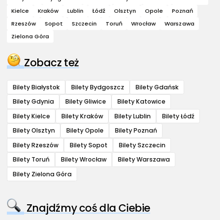
Kielce
Kraków
Lublin
Łódź
Olsztyn
Opole
Poznań
Rzeszów
Sopot
Szczecin
Toruń
Wrocław
Warszawa
Zielona Góra
Zobacz też
Bilety Białystok
Bilety Bydgoszcz
Bilety Gdańsk
Bilety Gdynia
Bilety Gliwice
Bilety Katowice
Bilety Kielce
Bilety Kraków
Bilety Lublin
Bilety Łódź
Bilety Olsztyn
Bilety Opole
Bilety Poznań
Bilety Rzeszów
Bilety Sopot
Bilety Szczecin
Bilety Toruń
Bilety Wrocław
Bilety Warszawa
Bilety Zielona Góra
Znajdźmy coś dla Ciebie