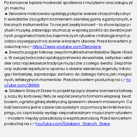
Po koncercie będzie możliwość spotkania z muzykami oraz zakupu pł
yt i merchu.
🔥 Deloraine mistrzowsko splatają potężne wokale charyzmatycznyc
h wokalistów z bogatym brzmieniem szerokiej gamy egzotycznych, e
tnicznych instrumentów. To nie jest zwykły koncert - to show łączący r
ytuał i muzykę, zabierając słuchaczy w epicką podróż do światów peł
nych pogańskich tańców, tajemniczych rytuałów i mitologicznych p
ostaci ożywających na scenie w każdym utworze. Przed koncertem p
osłuchaj na 👉 
https://www.youtube.com/Deloraine
🔥 Żniwa to pagan folkowy zespół multiinstrumentalistów Skjere i Raid
o. W swojej twórczości splatają brzmienia słowiańskie, celtyckie i wikiń
skie oraz najciekawsze tradycje muzyczne z całego świata. Zespół tw
orzy autorski repertuar w oparciu o dawne wierzenia, legendy, mitolo
gię i fantastykę, zapraszając zarówno do dzikiego tańca, jak i magicz
nych, refleksyjnych momentów. Przed koncertem posłuchaj na 👉 
Yo
uTube.com/ZNIWA
🔥 Szlakiem Starych Drzew to projekt łączący dawne brzmienia talharp
y, sazu, liry korbowej i fletu ze współczesnymi formami ekspresji: beat
boxem, ognista gitarą elektryczną, śpiewem i słowem mówionym. Ca
łość tworzona jest w czasie rzeczywistym za pomocą techniki live loo
pingu, co czyni każdy występ niepowtarzalnym muzycznym rytuałem
 - mostem między przeszłością a współczesnością. Przed koncertem 
posłuchaj na 👉 
YouTube.com/Szlakiem_Starych_Drzew