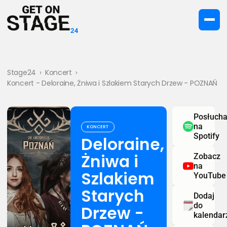
Stage24
›
Koncert
›
Koncert - Deloraine, Żniwa i Szlakiem Starych Drzew - POZNAŃ
Posłucha
na
KONCERT
Spotify
Deloraine,
Żniwa i
Zobacz
na
Szlakiem
YouTube
Starych
Dodaj
do
Drzew -
kalendar