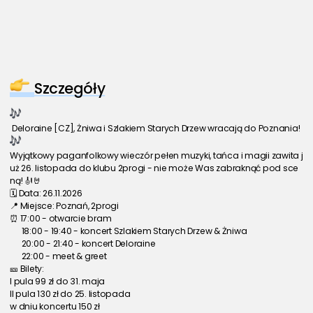
Szczegóły
 Deloraine [CZ], Żniwa i Szlakiem Starych Drzew wracają do Poznania! 
Wyjątkowy paganfolkowy wieczór pełen muzyki, tańca i magii zawita j
uż 26. listopada do klubu 2progi - nie może Was zabraknąć pod sce
ną! 🎻🤘
🗓️ Data: 26.11.2026
📍 Miejsce: Poznań, 2progi
⏰ 17:00 - otwarcie bram
      18:00 - 19:40 - koncert Szlakiem Starych Drzew & Żniwa
      20:00 - 21:40 - koncert Deloraine
      22:00 - meet & greet
🎫 Bilety:
I pula 99 zł do 31. maja
II pula 130 zł do 25. listopada
w dniu koncertu 150 zł