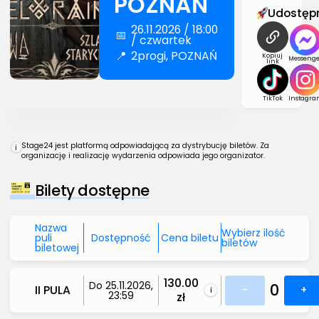
POZNAŃ
Udostępn
26.11.2026 / 18:00
📅
/ czwartek
📍
2progi, POZNAŃ
Kopiuj
Messenge
link
TikTok
Instagra
Stage24 jest platformą odpowiadającą za dystrybucję biletów. Za
i
organizację i realizację wydarzenia odpowiada jego organizator.
Bilety dostępne
Nazwa
Wybierz ilość
puli
Dostępność
Cena biletu
biletów
biletowej
130.00
Do 25.11.2026,
0
II PULA
-
+
i
23:59
zł