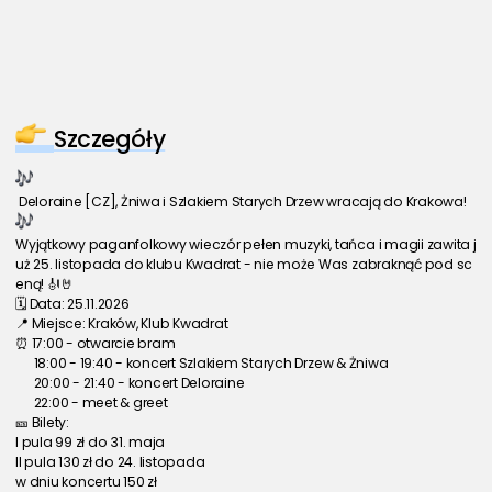
Szczegóły
 Deloraine [CZ], Żniwa i Szlakiem Starych Drzew wracają do Krakowa! 
Wyjątkowy paganfolkowy wieczór pełen muzyki, tańca i magii zawita j
uż 25. listopada do klubu Kwadrat - nie może Was zabraknąć pod sc
eną! 🎻🤘
🗓️ Data: 25.11.2026
📍 Miejsce: Kraków, Klub Kwadrat
⏰ 17:00 - otwarcie bram
      18:00 - 19:40 - koncert Szlakiem Starych Drzew & Żniwa
      20:00 - 21:40 - koncert Deloraine
      22:00 - meet & greet
🎫 Bilety:
I pula 99 zł do 31. maja
II pula 130 zł do 24. listopada
w dniu koncertu 150 zł