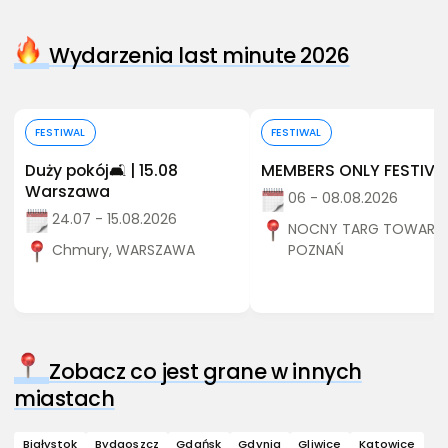
Wydarzenia last minute 2026
Kup bilet
Kup bilet
FESTIWAL
FESTIWAL
Duży pokój🛋️ | 15.08
MEMBERS ONLY FESTIVA
Warszawa
06 - 08.08.2026
24.07 - 15.08.2026
NOCNY TARG TOWARZY
Chmury, WARSZAWA
POZNAŃ
Zobacz co jest grane w innych
miastach
Białystok
Bydgoszcz
Gdańsk
Gdynia
Gliwice
Katowice