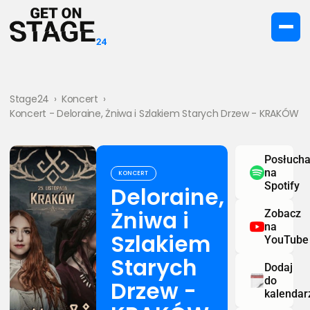
Stage24
›
Koncert
›
Koncert - Deloraine, Żniwa i Szlakiem Starych Drzew - KRAKÓW
Posłucha
na
KONCERT
Spotify
Deloraine,
Żniwa i
Zobacz
na
Szlakiem
YouTube
Starych
Dodaj
do
Drzew -
kalendar