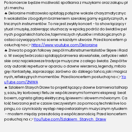
Po koncercie będzie możliwość spotkania z muzykami oraz zakupu pł
yt i merchu.
🔥 Deloraine mistrzowsko splatają potężne wokale charyzmatycznyc
h wokalistów z bogatym brzmieniem szerokiej gamy egzotycznych, e
tnicznych instrumentów. To nie jest zwykły koncert - to show łączący r
ytuał i muzykę, zabierając słuchaczy w epicką podróż do światów peł
nych pogańskich tańców, tajemniczych rytuałów i mitologicznych p
ostaci ożywających na scenie w każdym utworze. Przed koncertem p
osłuchaj na 👉 
https://www.youtube.com/Deloraine
🔥 Żniwa to pagan folkowy zespół multiinstrumentalistów Skjere i Raid
o. W swojej twórczości splatają brzmienia słowiańskie, celtyckie i wikiń
skie oraz najciekawsze tradycje muzyczne z całego świata. Zespół tw
orzy autorski repertuar w oparciu o dawne wierzenia, legendy, mitolo
gię i fantastykę, zapraszając zarówno do dzikiego tańca, jak i magicz
nych, refleksyjnych momentów. Przed koncertem posłuchaj na 👉 
Yo
uTube.com/ZNIWA
🔥 Szlakiem Starych Drzew to projekt łączący dawne brzmienia talharp
y, sazu, liry korbowej i fletu ze współczesnymi formami ekspresji: beat
boxem, ognista gitarą elektryczną, śpiewem i słowem mówionym. Ca
łość tworzona jest w czasie rzeczywistym za pomocą techniki live loo
pingu, co czyni każdy występ niepowtarzalnym muzycznym rytuałem
 - mostem między przeszłością a współczesnością. Przed koncertem 
posłuchaj na 👉 
YouTube.com/Szlakiem_Starych_Drzew