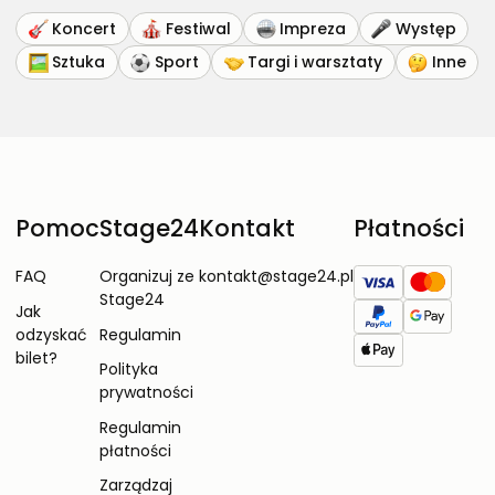
Koncert
Festiwal
Impreza
Występ
Sztuka
Sport
Targi i warsztaty
Inne
Pomoc
Stage24
Kontakt
Płatności
FAQ
Organizuj ze
kontakt@stage24.pl
Stage24
Jak
odzyskać
Regulamin
bilet?
Polityka
prywatności
Regulamin
płatności
Zarządzaj