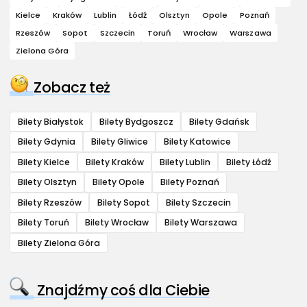
Kielce
Kraków
Lublin
Łódź
Olsztyn
Opole
Poznań
Rzeszów
Sopot
Szczecin
Toruń
Wrocław
Warszawa
Zielona Góra
Zobacz też
Bilety Białystok
Bilety Bydgoszcz
Bilety Gdańsk
Bilety Gdynia
Bilety Gliwice
Bilety Katowice
Bilety Kielce
Bilety Kraków
Bilety Lublin
Bilety Łódź
Bilety Olsztyn
Bilety Opole
Bilety Poznań
Bilety Rzeszów
Bilety Sopot
Bilety Szczecin
Bilety Toruń
Bilety Wrocław
Bilety Warszawa
Bilety Zielona Góra
Znajdźmy coś dla Ciebie