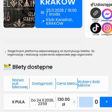
KRAKÓW
Udostępn
25.11.2026 / 18:00
📅
/ środa
Klub Kwadrat,
Kopiuj
📍
Messenge
link
KRAKÓW
TikTok
Instagra
Stage24 jest platformą odpowiadającą za dystrybucję biletów. Za
i
organizację i realizację wydarzenia odpowiada jego organizator.
Bilety dostępne
Nazwa
Wybierz ilość
puli
Dostępność
Cena biletu
biletów
biletowej
130.00
Do 24.11.2026,
0
II PULA
-
+
i
23:59
zł