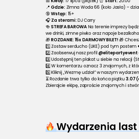
📅 
Kiedy:
 17 lipca (piątek) ⏰ 
Start:
 20:00 
📍 
Gdzie:
 Zimna Woda 66 (koło Jasła) – dzia
🔞 
Wstęp:
 15+ 
🎧 
Za sterami:
 DJ Carry
🍻 
STREFA BAROWA
 Na terenie imprezy będz
we drinki, zimne piwko oraz napoje bezalkoho
🎁 
ROZDANIE: 15x DARMOWY BILET!
 🎁 Chces
1️⃣ Zostaw serducho (LIKE) pod tym postem ❤
2️⃣ Zaobserwuj nasz profil 
@elitepartyevent
3️⃣ Udostępnij ten plakat u siebie na relacji (
4️⃣ W komentarzu oznacz 3 znajomych, z któr
5️⃣ Kliknij „Wezmę udział” w naszym wydarzeniu
⏳ Rozdanie trwa tylko do końca piątku 
3.07 
Zbierajcie ekipę, zaproście znajomych i stw
Wydarzenia last