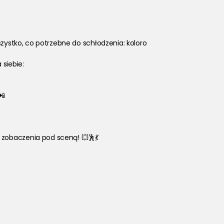
szystko, co potrzebne do schłodzenia: koloro
siebie: 
📲 
 zobaczenia pod sceną! 💥🕺💃