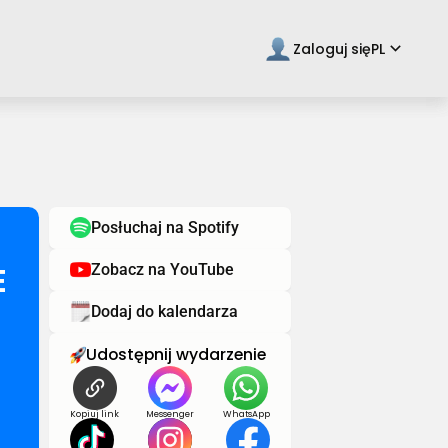
keyboard_arrow_down
Zaloguj się
PL
Posłuchaj na Spotify
E
Zobacz na YouTube
Dodaj do kalendarza
Udostępnij wydarzenie
Kopiuj link
Messenger
WhatsApp