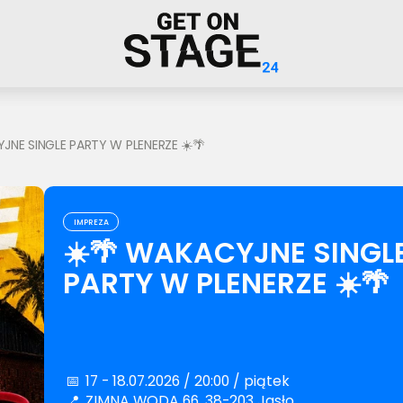
JNE SINGLE PARTY W PLENERZE ☀️🌴
IMPREZA
☀️🌴 WAKACYJNE SINGL
PARTY W PLENERZE ☀️🌴
📅
17 - 18.07.2026 / 20:00 / piątek
📍
ZIMNA WODA 66, 38-203 Jasło