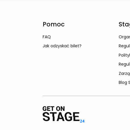
Pomoc
Sta
FAQ
Organ
Jak odzyskać bilet?
Regu
Polit
Regul
Zarzą
Blog 