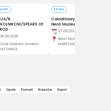
Kup bilet
Kup bilet
NCERT
SZTUKA
JA/R.
Całodniowy Bilet Wstępu -
KOLNIKOW/SPEARS OF
Neon Muzeum 7.08.2026
MROD
07.08.2026
06.08.2026
Neon Muzeum ,
Drzwi Zwanem Koniem,
WARSZAWA
KATOWICE
n
Opole
Poznań
Rzeszów
Sopot