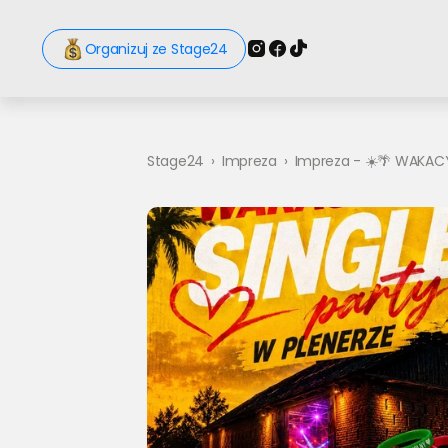
Organizuj ze Stage24
Stage24
›
Impreza
›
Impreza - ☀️🌴 WAKACY