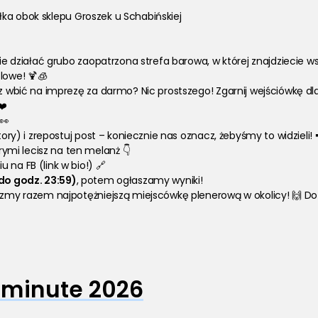
łka obok sklepu Groszek u Schabińskiej 
ie działać grubo zaopatrzona strefa barowa, w której znajdziecie w
lowe! 🍹🧊
z wbić na imprezę za darmo? Nic prostszego! Zgarnij wejściówkę dla 
️ 
 👀 
Story) i zrepostuj post – koniecznie nas oznacz, żebyśmy to widzieli! 
ymi lecisz na ten melanż 👇 
 na FB (link w bio!) 🔗
(do godz. 23:59)
, potem ogłaszamy wyniki!
órzmy razem najpotężniejszą miejscówkę plenerową w okolicy! 🙌 Do
 minute 2026