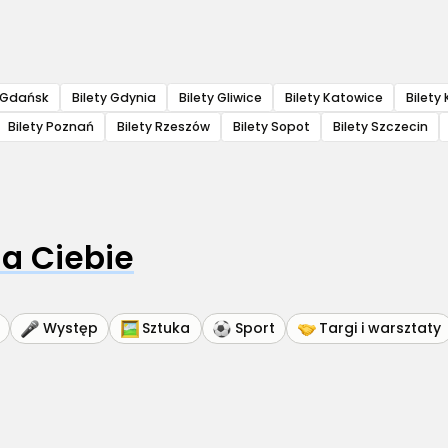
y Gdańsk
Bilety Gdynia
Bilety Gliwice
Bilety Katowice
Bilety 
Bilety Poznań
Bilety Rzeszów
Bilety Sopot
Bilety Szczecin
a Ciebie
Występ
Sztuka
Sport
Targi i warsztaty