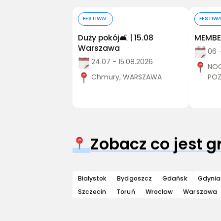
Kup bilet
FESTIWAL
FESTIW
Duży pokój🛋️ | 15.08
MEMBER
Warszawa
06 
24.07 - 15.08.2026
NOC
Chmury, WARSZAWA
PO
Zobacz co jest 
Białystok
Bydgoszcz
Gdańsk
Gdynia
Szczecin
Toruń
Wrocław
Warszawa