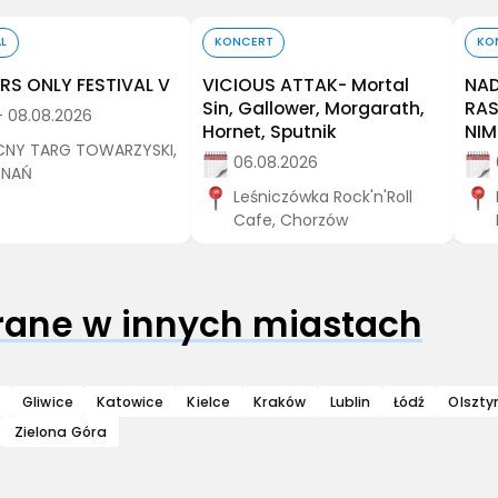
Kup bilet
Kup bilet
AL
KONCERT
KO
S ONLY FESTIVAL V
VICIOUS ATTAK- Mortal
NAD
Sin, Gallower, Morgarath,
RAS
- 08.08.2026
Hornet, Sputnik
NI
NY TARG TOWARZYSKI,
06.08.2026
ZNAŃ
Leśniczówka Rock'n'Roll
Cafe, Chorzów
grane w innych miastach
Gliwice
Katowice
Kielce
Kraków
Lublin
Łódź
Olszty
Zielona Góra