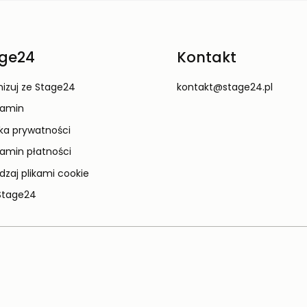
ge24
Kontakt
izuj ze Stage24
kontakt@stage24.pl
lamin
yka prywatności
amin płatności
dzaj plikami cookie
Stage24