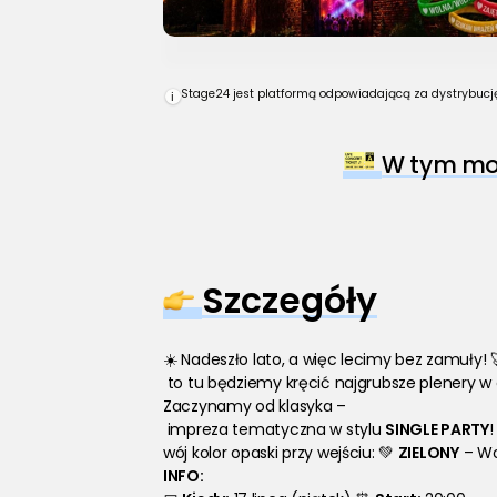
Stage24 jest platformą odpowiadającą za dystrybucję 
i
W tym mom
Szczegóły
☀️ Nadeszło lato, a więc lecimy bez zamuły
 to tu będziemy kręcić najgrubsze plenery w 
Zaczynamy od klasyka –
 impreza tematyczna w stylu 
SINGLE PARTY
!
wój kolor opaski przy wejściu: 💚 
ZIELONY
 – Wo
INFO: