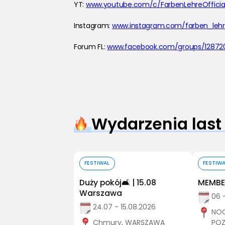
YT: 
www.youtube.com/c/FarbenLehreOfficia
Instagram: 
www.instagram.com/farben_leh
Forum FL: 
www.facebook.com/groups/12872
Wydarzenia last
Kup bilet
FESTIWAL
FESTIW
Duży pokój🛋️ | 15.08
MEMBER
Warszawa
06 
24.07 - 15.08.2026
NOC
Chmury, WARSZAWA
PO