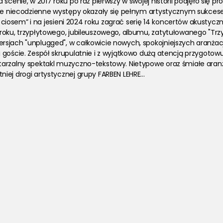
a scenie, w 2017 roku po raz pierwszy w swojej historii podjęło się p
. Te niecodzienne występy okazały się pełnym artystycznym sukce
za ciosem” i na jesieni 2024 roku zagrać serię 14 koncertów akustycz
roku, trzypłytowego, jubileuszowego, albumu, zatytułowanego "Trzy
sjach "unplugged", w całkowicie nowych, spokojniejszych aranżacja
goście. Zespół skrupulatnie i z wyjątkowo dużą atencją przygotowuj
tarzalny spektakl muzyczno-tekstowy. Nietypowe oraz śmiałe aranż
ej drogi artystycznej grupy FARBEN LEHRE...