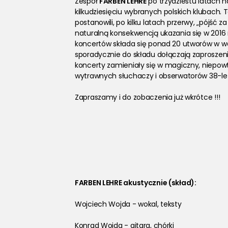
Zespół 
FARBEN LEHRE
 po trzydziestu latach n
kilkudziesięciu wybranych polskich klubach
postanowili, po kilku latach przerwy, „pójść 
naturalną konsekwencją ukazania się w 2016 
koncertów składa się ponad 20 utworów w wer
sporadycznie do składu dołączają zaproszeni 
koncerty zamieniały się w magiczny, niepow
wytrawnych słuchaczy i obserwatorów 38-letni
Zapraszamy i do zobaczenia już wkrótce !!!
FARBEN LEHRE akustycznie (skład):
Wojciech Wojda - wokal, teksty
Konrad Wojda - gitara, chórki