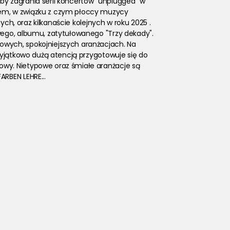
róby zagrania serii koncertów "unplugged" w 
sem, w związku z czym płoccy muzycy 
ych, oraz kilkanaście kolejnych w roku 2025 . 
wego, albumu, zatytułowanego "Trzy dekady". 
wych, spokojniejszych aranżacjach. Na 
wyjątkowo dużą atencją przygotowuje się do 
wy. Nietypowe oraz śmiałe aranżacje są 
RBEN LEHRE...