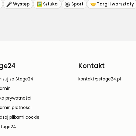
Występ
Sztuka
Sport
Targi i warsztaty
ge24
Kontakt
izuj ze Stage24
kontakt@stage24.pl
lamin
yka prywatności
amin płatności
dzaj plikami cookie
Stage24