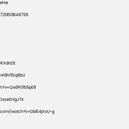
ehre
8720613848739
VKXdnDE
=K6hf5tqI8zU
tch?v=Qw3P0fb5pE8
DsssrbVgJTk
be.com/watch?v=DbI54jXoU-g