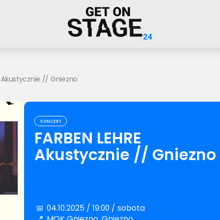
 Akustycznie // Gniezno
KONCERT
FARBEN LEHRE
Akustycznie // Gniezno
📅
04.10.2025 / 19:00 / sobota
📍
MOK Gniezno, Gniezno