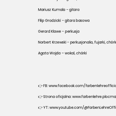
Mariusz Kumala - gitara
Filip Grodzicki - gitara basowa
Gerard Klawe - perkusja
Norbert Krzewski - perkusjonalia, fujarki, chórk
Agata Wojda – wokal, chórki
👉 FB: www.facebook.com/farbenlehreofficia
👉 Strona oficjalna: www.farbenlehre.plocma
👉 YT: www.youtube.com/@FarbenLehreOffic