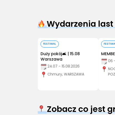
Wydarzenia last
Kup bilet
FESTIWAL
FESTIW
Duży pokój🛋️ | 15.08
MEMBER
Warszawa
06 
24.07 - 15.08.2026
NOC
Chmury, WARSZAWA
PO
Zobacz co jest 