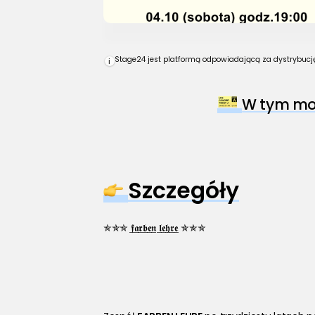
Stage24 jest platformą odpowiadającą za dystrybucję 
i
W tym mom
Szczegóły
✯✯✯ 𝖋̲𝖆̲𝖗̲𝖇̲𝖊̲𝖓̲ 𝖑̲𝖊̲𝖍̲𝖗̲𝖊̲ ✯✯✯