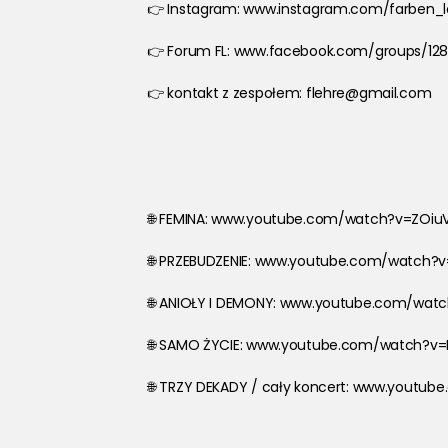
👉 Instagram: www.instagram.com/farben_l
👉 Forum FL: www.facebook.com/groups/12
👉 kontakt z zespołem: flehre@gmail.com
🌐 FEMINA: www.youtube.com/watch?v=ZOiu
🌐 PRZEBUDZENIE: www.youtube.com/watch?v
🌐 ANIOŁY I DEMONY: www.youtube.com/wa
🌐 SAMO ŻYCIE: www.youtube.com/watch?v=
🌐 TRZY DEKADY / cały koncert: www.youtu