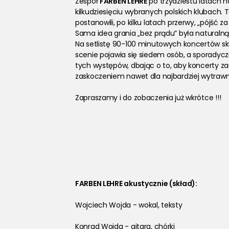
Zespół 
FARBEN LEHRE
 po trzydziestu latach n
kilkudziesięciu wybranych polskich klubach
postanowili, po kilku latach przerwy, „pójść z
Sama idea grania „bez prądu” była naturalną
Na setlistę 90-100 minutowych koncertów skł
scenie pojawia się siedem osób, a sporadyczn
tych występów, dbając o to, aby koncerty za
zaskoczeniem nawet dla najbardziej wytrawny
Zapraszamy i do zobaczenia już wkrótce !!!
FARBEN LEHRE akustycznie (skład):
Wojciech Wojda - wokal, teksty
Konrad Wojda - gitara, chórki