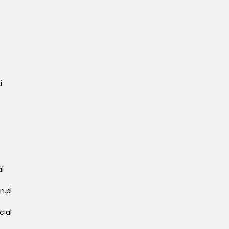
i 
l
n.pl
ial