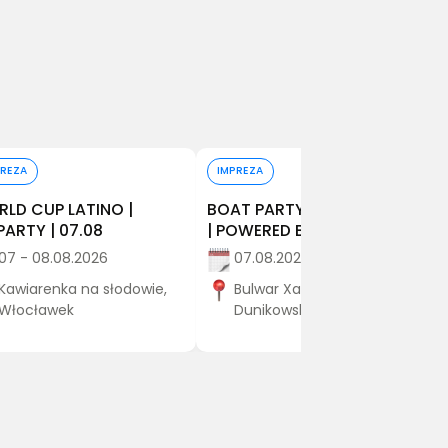
Kup bilet
Kup bilet
PREZA
IMPREZA
LD CUP LATINO |
BOAT PARTY III – DJ MATYS
ARTY | 07.08
| POWERED BY RED BULL
07 - 08.08.2026
07.08.2026
Kawiarenka na słodowie,
Bulwar Xawerego
Włocławek
Dunikowskiego, WROCŁAW