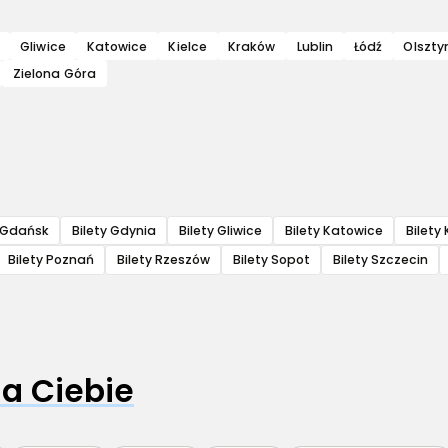
Gliwice
Katowice
Kielce
Kraków
Lublin
Łódź
Olszty
Zielona Góra
y Gdańsk
Bilety Gdynia
Bilety Gliwice
Bilety Katowice
Bilety 
Bilety Poznań
Bilety Rzeszów
Bilety Sopot
Bilety Szczecin
a Ciebie