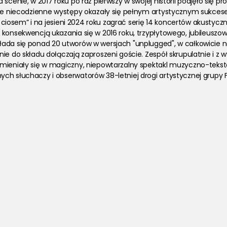
a scenie, w 2017 roku po raz pierwszy w swojej historii podjęło się p
. Te niecodzienne występy okazały się pełnym artystycznym sukce
a ciosem” i na jesieni 2024 roku zagrać serię 14 koncertów akustyczn
 konsekwencją ukazania się w 2016 roku, trzypłytowego, jubileuszo
ada się ponad 20 utworów w wersjach "unplugged", w całkowicie no
ie do składu dołączają zaproszeni goście. Zespół skrupulatnie i z 
mieniały się w magiczny, niepowtarzalny spektakl muzyczno-teksto
ch słuchaczy i obserwatorów 38-letniej drogi artystycznej grupy FA