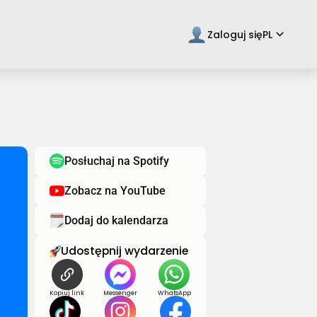
keyboard_arrow_down
Zaloguj się
PL
Posłuchaj na Spotify
Zobacz na YouTube
Dodaj do kalendarza
Udostępnij wydarzenie
Kopiuj link
Messenger
WhatsApp