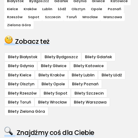
Białystok
Bydgoszcz
Gdańsk
Gdynia
Gliwice
Katowice
Kielce
Kraków
Lublin
Łódź
Olsztyn
Opole
Poznań
Rzeszów
Sopot
Szczecin
Toruń
Wrocław
Warszawa
Zielona Góra
Zobacz też
Bilety Białystok
Bilety Bydgoszcz
Bilety Gdańsk
Bilety Gdynia
Bilety Gliwice
Bilety Katowice
Bilety Kielce
Bilety Kraków
Bilety Lublin
Bilety Łódź
Bilety Olsztyn
Bilety Opole
Bilety Poznań
Bilety Rzeszów
Bilety Sopot
Bilety Szczecin
Bilety Toruń
Bilety Wrocław
Bilety Warszawa
Bilety Zielona Góra
Znajdźmy coś dla Ciebie