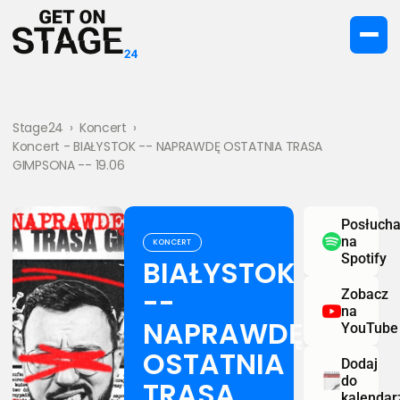
Stage24
›
Koncert
›
Koncert - BIAŁYSTOK -- NAPRAWDĘ OSTATNIA TRASA
GIMPSONA -- 19.06
Posłucha
na
KONCERT
Spotify
BIAŁYSTOK
--
Zobacz
na
NAPRAWDĘ
YouTube
OSTATNIA
Dodaj
do
TRASA
kalendar