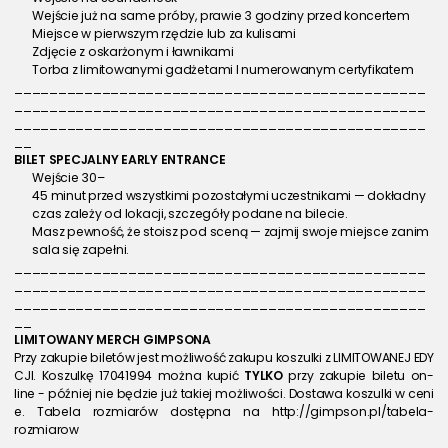
Wejście już na same próby, prawie 3 godziny przed koncertem
Miejsce w pierwszym rzędzie lub za kulisami
Zdjęcie z oskarżonym i ławnikami
Torba z limitowanymi gadżetami I numerowanym certyfikatem
_______________________________________________
_______________________________________________
_______________________________________________
__
BILET SPECJALNY 
EARLY ENTRANCE
Wejście 30–
45 minut przed wszystkimi pozostałymi uczestnikami — dokładny 
czas zależy od lokacji, szczegóły podane na bilecie.
Masz pewność, że stoisz pod sceną — zajmij swoje miejsce zanim 
sala się zapełni.
_______________________________________________
_______________________________________________
_______________________________________________
__
LIMITOWANY MERCH 
GIMPSONA
Przy zakupie biletów jest możliwość zakupu koszulki z LIMITOWANEJ EDY
CJI. Koszulkę 17041994 można kupić 
TYLKO 
przy zakupie biletu on-
line - później nie będzie już takiej możliwości. Dostawa koszulki w ceni
e. Tabela rozmiarów dostępna na http://gimpson.pl/tabela-
rozmiarow