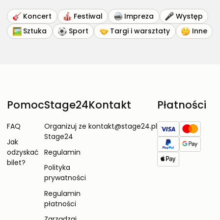
Koncert
Festiwal
Impreza
Występ
Sztuka
Sport
Targi i warsztaty
Inne
Pomoc
Stage24
Kontakt
Płatności
FAQ
Organizuj ze
kontakt@stage24.pl
Stage24
Jak
odzyskać
Regulamin
bilet?
Polityka
prywatności
Regulamin
płatności
Zarządzaj