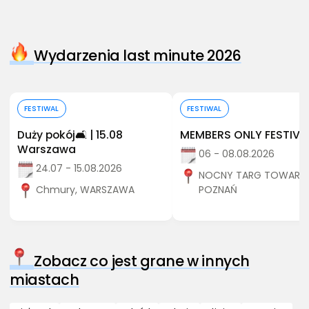
Wydarzenia last minute 2026
Kup bilet
Kup bilet
FESTIWAL
FESTIWAL
Duży pokój🛋️ | 15.08
MEMBERS ONLY FESTIVA
Warszawa
06 - 08.08.2026
24.07 - 15.08.2026
NOCNY TARG TOWARZY
Chmury, WARSZAWA
POZNAŃ
Zobacz co jest grane w innych
miastach