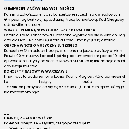
GIMPSON ZNÓW NA 
WOLNOŚCI
Pomimo zakończonej trasy koncertowej i trzech spraw sądowych — 
Gimpson ogłosił kolejną, „ostatnią" trasę koncertową. Sąd Okręgowy 
odmówił komentarza.
WRAZ Z PREMIERĄ NOWYCH RZECZY - 
NOWA TRASA
Ostatnia Trasa Koncertowa Gimpsona wyprzedała się w kilka dni. Idą
c za ciosem - NAPRAWDĘ Ostatnia Trasa - ma być już tą ostatnią. 
OBRONA WNOSI O 
MUZYCZNY BLITZKRIEG
Koncerty w 12 miastach będą wyniesione na jeszcze wyższy poziom. 
Prawie 90 minutowy koncert będzie podsumowaniem ponad 10 letni
ej Twórczości artysty na scenie. Krówka Mu Mu za tę informacje oddał
aby swoje mleczko. 
KONCERT 
FINAŁOWY 
W WARSZAWIE
Finał Trasy to wydarzenie na Letniej Scenie Progresji, która pomieści kil
ka tysięcy osób -
- aż strach pomyśleć co się będzie działo ;) Finał to miejsce, którego 
nie możesz ominąć! 
_______________________________________________
_______________________________________________
_______________________________________________
__
HAJS SIĘ ZGADZA? 
WEŹ VIP
Pakiet VIP obejmuje wszystko, czego potrzebujesz:
Wejście na soundcheck