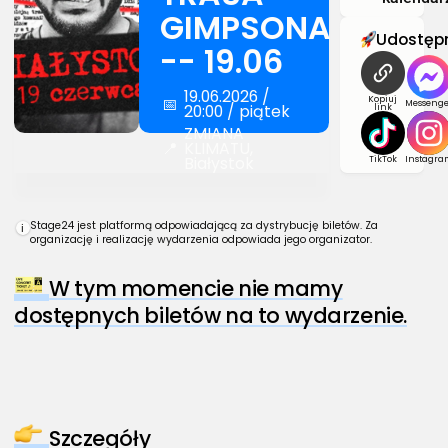
GIMPSONA
Udostępn
-- 19.06
19.06.2026 /
📅
Kopiuj
Messenge
20:00 / piątek
link
ZMIANA
📍
KLIMATU,
Białystok
TikTok
Instagra
Stage24 jest platformą odpowiadającą za dystrybucję biletów. Za
i
organizację i realizację wydarzenia odpowiada jego organizator.
W tym momencie nie mamy
dostępnych biletów na to wydarzenie.
Szczegóły