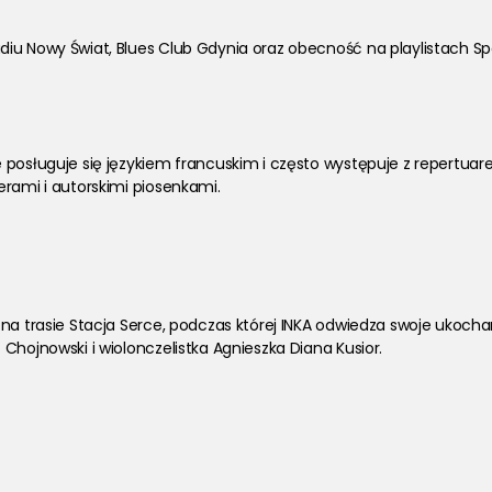
iu Nowy Świat, Blues Club Gdynia oraz obecność na playlistach Sp
posługuje się językiem francuskim i często występuje z repertuarem
rami i autorskimi piosenkami. 
a trasie Stacja Serce, podczas której INKA odwiedza swoje ukochane 
Chojnowski i wiolonczelistka Agnieszka Diana Kusior. 