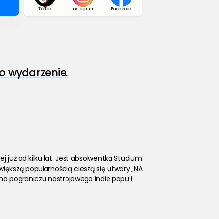
TikTok
Instagram
Facebook
o wydarzenie.
już od kilku lat. Jest absolwentką Studium 
iększą popularnością cieszą się utwory „NA 
na pograniczu nastrojowego indie popu i 