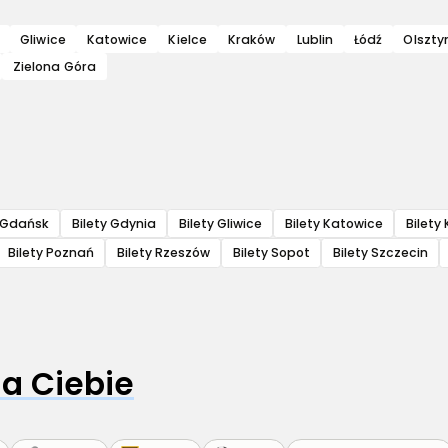
Gliwice
Katowice
Kielce
Kraków
Lublin
Łódź
Olszty
Zielona Góra
y Gdańsk
Bilety Gdynia
Bilety Gliwice
Bilety Katowice
Bilety 
Bilety Poznań
Bilety Rzeszów
Bilety Sopot
Bilety Szczecin
a Ciebie