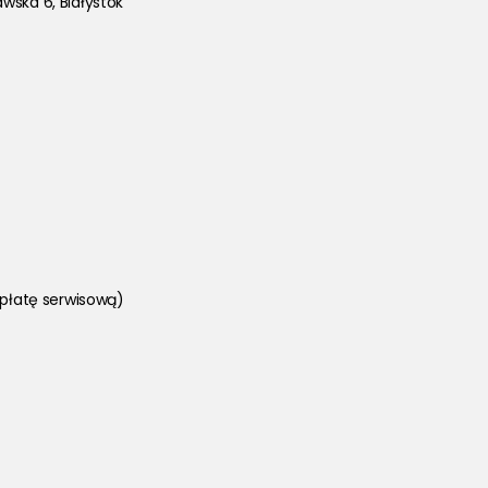
wska 6, Białystok
opłatę serwisową)