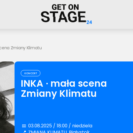
scena Zmiany Klimatu
KONCERT
INKA · mała scena
Zmiany Klimatu
📅
03.08.2025 / 18:00 / niedziela
📍
ZMIANA KLIMATU, Białystok