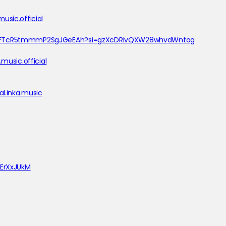
sic.official
/705FTcR5tmmmP2SgJGeEAh?si=gzXcDRIvQXW28whvdWntog
music.official
l.inka.music
dErXxJUkM