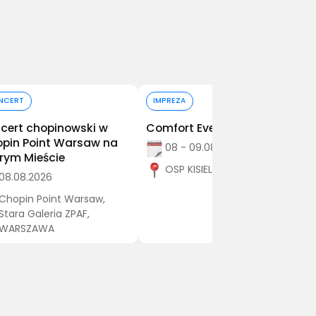
Kup bilet
Kup bilet
NCERT
IMPREZA
cert chopinowski w
Comfort Event
pin Point Warsaw na
08 - 09.08.2026
rym Mieście
OSP KISIELÓW, Kisielów
08.08.2026
Chopin Point Warsaw,
Stara Galeria ZPAF,
WARSZAWA