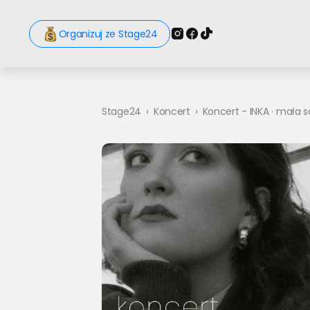
Organizuj ze Stage24
Stage24
›
Koncert
›
Koncert - INKA · mała 