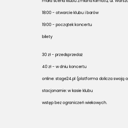
mała scena klubu Zmiana Klimatu, ul. Warsza
18:00 - otwarcie klubu i barów
19:00 - początek koncertu 
bilety
30 zł - przedsprzedaż
40 zł - w dniu koncertu
online: stage24.pl (platforma dolicza swoją 
stacjonarnie: w kasie klubu
wstęp bez ograniczeń wiekowych.