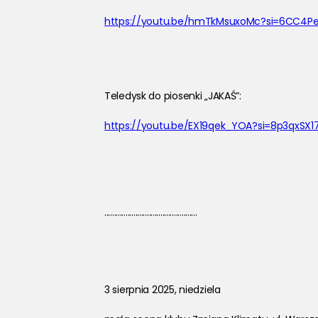
https://youtu.be/hmTkMsuxoMc?si=6CC4Pe2
Teledysk do piosenki „JAKAŚ”:
https://youtu.be/EX19qek_YOA?si=8p3qxSX
················································
3 sierpnia 2025, niedziela