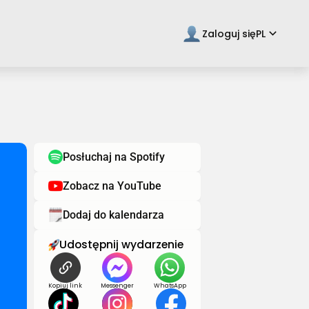
keyboard_arrow_down
Zaloguj się
PL
Posłuchaj na Spotify
Zobacz na YouTube
Dodaj do kalendarza
Udostępnij wydarzenie
Kopiuj link
Messenger
WhatsApp