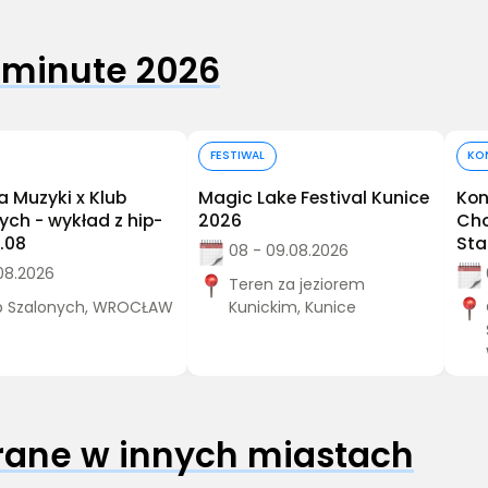
 minute 2026
Kup bilet
Kup bilet
FESTIWAL
KO
ia Muzyki x Klub
Magic Lake Festival Kunice
Kon
ych - wykład z hip-
2026
Cho
.08
Sta
08 - 09.08.2026
08.2026
Teren za jeziorem
b Szalonych, WROCŁAW
Kunickim, Kunice
grane w innych miastach