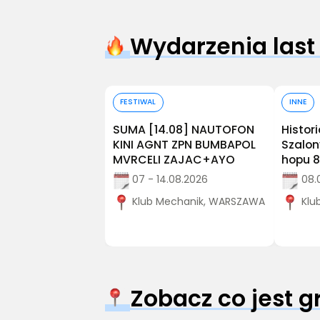
Wydarzenia last
Kup bilet
Kup bilet
FESTIWAL
INNE
🛋️ | 15.08
SUMA [14.08] NAUTOFON
Histor
a
KINI AGNT ZPN BUMBAPOL
Szalon
MVRCELI ZAJAC+AYO
hopu 8
 15.08.2026
07 - 14.08.2026
08.
y, WARSZAWA
Klub Mechanik, WARSZAWA
Klu
Zobacz co jest 