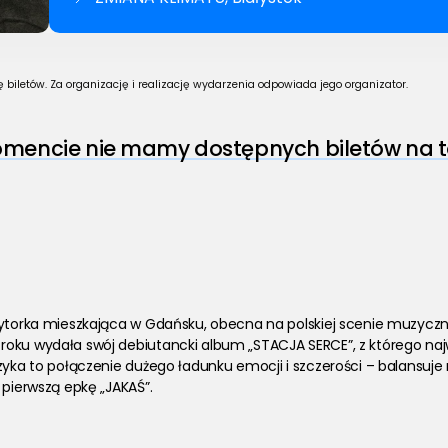
biletów. Za organizację i realizację wydarzenia odpowiada jego organizator.
encie nie mamy dostępnych biletów na t
ytorka mieszkająca w Gdańsku, obecna na polskiej scenie muzycznej 
oku wydała swój debiutancki album „STACJA SERCE”, z którego najw
zyka to połączenie dużego ładunku emocji i szczerości – balansuje 
 pierwszą epkę „JAKAŚ”.