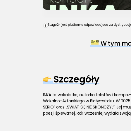
Stage24 jest platformą odpowiadającą za dystrybucję 
i
W tym mom
Szczegóły
INKA to wokalistka, autorka tekstów i kompoz
Wokalno-Aktorskiego w Białymstoku. W 2025 r
SERIO” oraz „ŚWIAT SIĘ NIE SKOŃCZYŁ”. Jej mu
poezji śpiewanej. Rok wcześniej wydała swoją