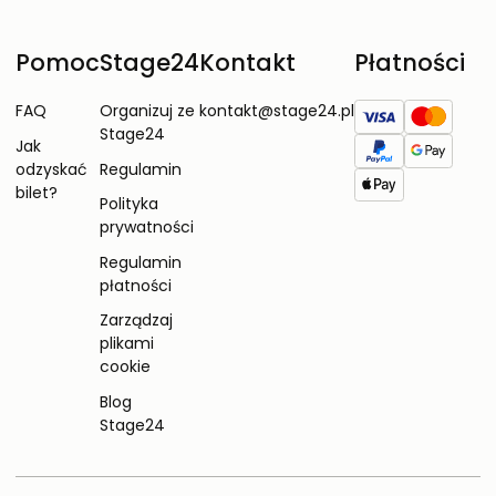
Pomoc
Stage24
Kontakt
Płatności
FAQ
Organizuj ze
kontakt@stage24.pl
Stage24
Jak
odzyskać
Regulamin
bilet?
Polityka
prywatności
Regulamin
płatności
Zarządzaj
plikami
cookie
Blog
Stage24