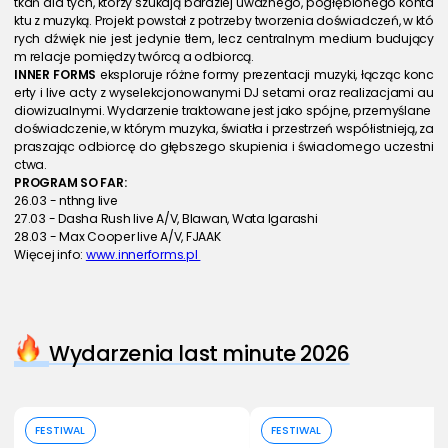
tkań dla tych, którzy szukają bardziej uważnego, pogłębionego konta
ktu z muzyką. Projekt powstał z potrzeby tworzenia doświadczeń, w któ
rych dźwięk nie jest jedynie tłem, lecz centralnym medium budujący
m relacje pomiędzy twórcą a odbiorcą. 
INNER FORMS
 eksploruje różne formy prezentacji muzyki, łącząc konc
erty i live acty z wyselekcjonowanymi DJ setami oraz realizacjami au
diowizualnymi. Wydarzenie traktowane jest jako spójne, przemyślane 
doświadczenie, w którym muzyka, światła i przestrzeń współistnieją, za
praszając odbiorcę do głębszego skupienia i świadomego uczestni
ctwa. 
PROGRAM SO FAR:
26.03 - nthng live
27.03 - Dasha Rush live A/V, Blawan, Wata Igarashi
28.03 - Max Cooper live A/V, FJAAK
Więcej info: 
www.innerforms.pl 
Wydarzenia last minute 2026
Kup bilet
Kup bilet
FESTIWAL
FESTIWAL