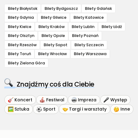
Bilety Białystok
Bilety Bydgoszcz
Bilety Gdańsk
Bilety Gdynia
Bilety Gliwice
Bilety Katowice
Bilety Kielce
Bilety Kraków
Bilety Lublin
Bilety Łódź
Bilety Olsztyn
Bilety Opole
Bilety Poznań
Bilety Rzeszów
Bilety Sopot
Bilety Szczecin
Bilety Toruń
Bilety Wrocław
Bilety Warszawa
Bilety Zielona Góra
Znajdźmy coś dla Ciebie
Koncert
Festiwal
Impreza
Występ
Sztuka
Sport
Targi i warsztaty
Inne