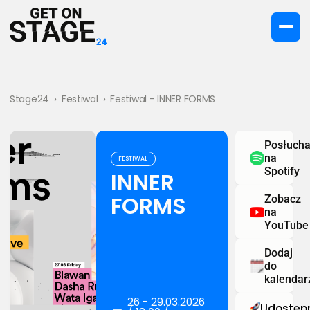
Stage24
›
Festiwal
›
Festiwal - INNER FORMS
Posłucha
na
FESTIWAL
Spotify
INNER
FORMS
Zobacz
na
YouTube
Dodaj
do
kalendar
26 - 29.03.2026
Udostępn