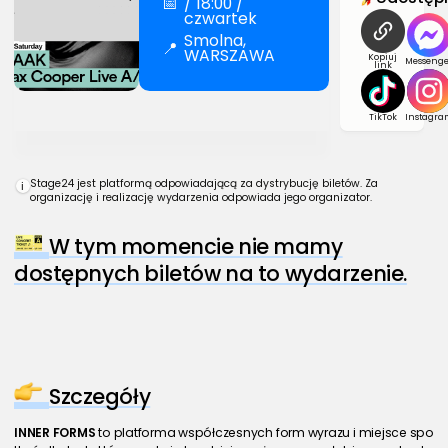
📅
/ 18:00 /
czwartek
Smolna,
📍
WARSZAWA
Kopiuj
Messenge
link
TikTok
Instagra
Stage24 jest platformą odpowiadającą za dystrybucję biletów. Za
i
organizację i realizację wydarzenia odpowiada jego organizator.
W tym momencie nie mamy
dostępnych biletów na to wydarzenie.
Szczegóły
INNER FORMS
 to platforma współczesnych form wyrazu i miejsce spo