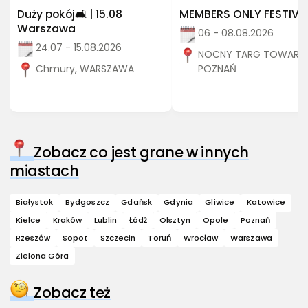
Duży pokój🛋️ | 15.08
MEMBERS ONLY FESTIVA
Warszawa
06 - 08.08.2026
24.07 - 15.08.2026
NOCNY TARG TOWARZY
Chmury, WARSZAWA
POZNAŃ
Zobacz co jest grane w innych
miastach
Białystok
Bydgoszcz
Gdańsk
Gdynia
Gliwice
Katowice
Kielce
Kraków
Lublin
Łódź
Olsztyn
Opole
Poznań
Rzeszów
Sopot
Szczecin
Toruń
Wrocław
Warszawa
Zielona Góra
Zobacz też