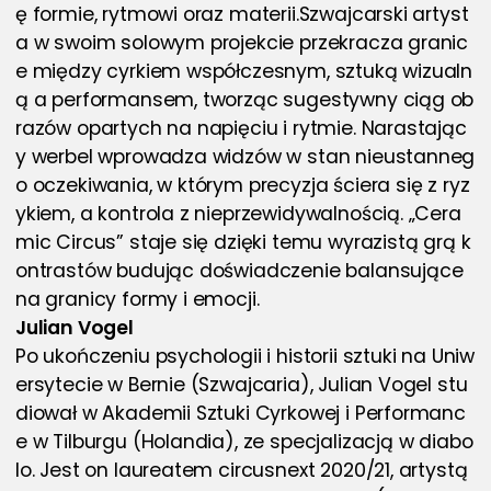
ę formie, rytmowi oraz materii.Szwajcarski artyst
a w swoim solowym projekcie przekracza granic
e między cyrkiem współczesnym, sztuką wizualn
ą a performansem, tworząc sugestywny ciąg ob
razów opartych na napięciu i rytmie. Narastając
y werbel wprowadza widzów w stan nieustanneg
o oczekiwania, w którym precyzja ściera się z ryz
ykiem, a kontrola z nieprzewidywalnością. „Cera
mic Circus” staje się dzięki temu wyrazistą grą k
ontrastów budując doświadczenie balansujące 
na granicy formy i emocji.
Julian Vogel
Po ukończeniu psychologii i historii sztuki na Uniw
ersytecie w Bernie (Szwajcaria), Julian Vogel stu
diował w Akademii Sztuki Cyrkowej i Performanc
e w Tilburgu (Holandia), ze specjalizacją w diabo
lo. Jest on laureatem circusnext 2020/21, artystą 