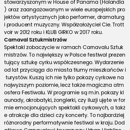
stowarzyszonym w House of Panama (Holandia
) oraz zaangażowanym w wiele europejskich pro
jektów artystycznych jako performer, dramaturg 
i producent muzyczny. Współzałożyciel Cie. Trott
voir w 2012 roku i KLUB GIRKO w 2017 roku.
Carnaval Sztukmistrzów
Spektakl zobaczycie w ramach Carnavalu Sztuk
mistrzów. To największy w Polsce festiwal prezen
tujący sztukę cyrku współczesnego. Wydarzenie 
od lat przyciąga do miasta tłumy mieszkańców i
 turystów. Kuszą ich nie tylko pokazy cyrkowe na 
najwyższym poziomie, lecz także magiczna atm
osfera Festiwalu. W programie są m.in. pokazy kl
aunady, akrobatyki, żonglerki, czy iluzji ujęte w for
mie emocjonujących spektakli cyrkowych, a takż
e atrakcje dla dzieci czy koncerty. To najbardziej 
różnorodny performatywnie festiwal w kraju. Dod