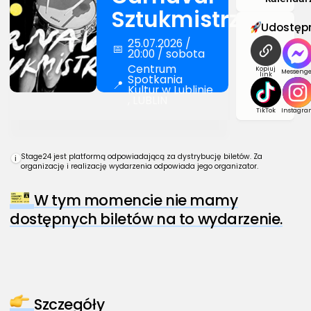
Sztukmistrzów
Udostępn
25.07.2026 /
📅
20:00 / sobota
Centrum
Kopiuj
Messenge
link
Spotkania
📍
Kultur w Lublinie
, LUBLIN
TikTok
Instagra
Stage24 jest platformą odpowiadającą za dystrybucję biletów. Za
i
organizację i realizację wydarzenia odpowiada jego organizator.
W tym momencie nie mamy
dostępnych biletów na to wydarzenie.
Szczegóły