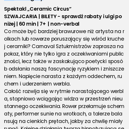
Spektakl „Ceramic Circus” 
SZWAJCARIA | BILETY - sprawdź rabaty i ulgi po
niżej | 60 min | 7+  | non-verbal 
Co może być bardziej brawurowe niż artysta na r
olkach lub rowerze poruszający się wśród kruche
j ceramiki? Carnaval Sztukmistrzów zaprasza na 
pokaz, który nie tylko igra z oczekiwaniami public
zności, lecz także w zaskakująco poetycki sposó
b odsłania naszą fascynację ryzykiem i zniszcze
niem. Napięcie narasta z każdym oddechem, ru
chem i uderzeniem werbla.
Całość rozwija się w rytmie narastającego werbl
a, stopniowo wciągając widza w przestrzeń nieu
stannego oczekiwania. Rower przełamuje schem
aty, performer sunie na wrotkach, a talerze bala
nsują na cienkich prętach, jakby za chwilę miały 
runąć. Kolejne działania tworzą hipnotyzującą se