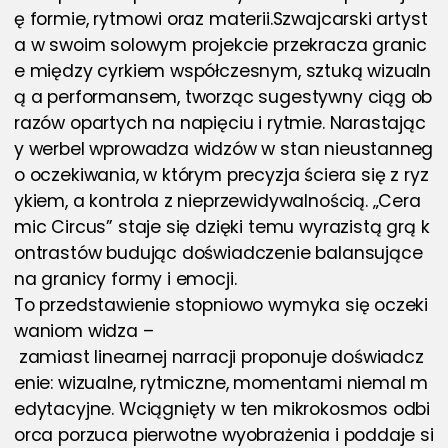
ę formie, rytmowi oraz materii.Szwajcarski artyst
a w swoim solowym projekcie przekracza granic
e między cyrkiem współczesnym, sztuką wizualn
ą a performansem, tworząc sugestywny ciąg ob
razów opartych na napięciu i rytmie. Narastając
y werbel wprowadza widzów w stan nieustanneg
o oczekiwania, w którym precyzja ściera się z ryz
ykiem, a kontrola z nieprzewidywalnością. „Cera
mic Circus” staje się dzięki temu wyrazistą grą k
ontrastów budując doświadczenie balansujące 
na granicy formy i emocji.
To przedstawienie stopniowo wymyka się oczeki
waniom widza –
 zamiast linearnej narracji proponuje doświadcz
enie: wizualne, rytmiczne, momentami niemal m
edytacyjne. Wciągnięty w ten mikrokosmos odbi
orca porzuca pierwotne wyobrażenia i poddaje si