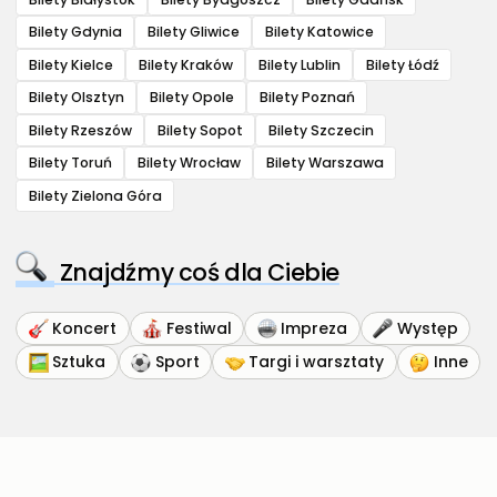
Bilety Gdynia
Bilety Gliwice
Bilety Katowice
Bilety Kielce
Bilety Kraków
Bilety Lublin
Bilety Łódź
Bilety Olsztyn
Bilety Opole
Bilety Poznań
Bilety Rzeszów
Bilety Sopot
Bilety Szczecin
Bilety Toruń
Bilety Wrocław
Bilety Warszawa
Bilety Zielona Góra
Znajdźmy coś dla Ciebie
Koncert
Festiwal
Impreza
Występ
Sztuka
Sport
Targi i warsztaty
Inne