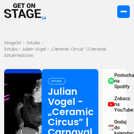
Stage24
›
Sztuka
›
Sztuka - Julian Vogel - „Ceramic Circus” | Carnaval
Sztukmistrzów
Posłucha
na
SZTUKA
Spotify
Julian
Vogel -
Zobacz
na
„Ceramic
YouTube
Circus” |
Dodaj
do
Carnaval
kalendar