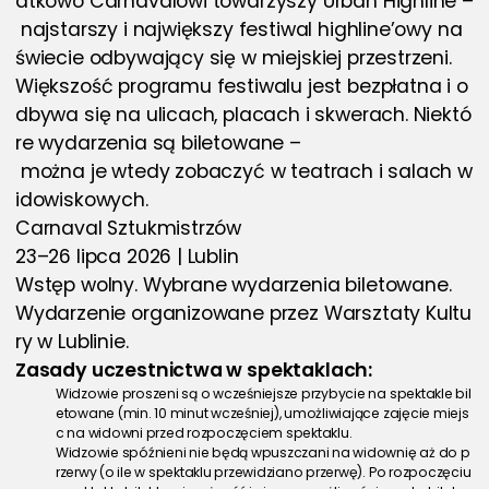
atkowo Carnavalowi towarzyszy Urban Highline –
 najstarszy i największy festiwal highline’owy na 
świecie odbywający się w miejskiej przestrzeni. 
Większość programu festiwalu jest bezpłatna i o
dbywa się na ulicach, placach i skwerach. Niektó
re wydarzenia są biletowane –
 można je wtedy zobaczyć w teatrach i salach w
idowiskowych.
Carnaval Sztukmistrzów
23–26 lipca 2026 | Lublin
Wstęp wolny. Wybrane wydarzenia biletowane.
Wydarzenie organizowane przez Warsztaty Kultu
ry w Lublinie.
Zasady uczestnictwa w spektaklach: 
Widzowie proszeni są o wcześniejsze przybycie na spektakle bil
etowane (min. 10 minut wcześniej), umożliwiające zajęcie miejs
c na widowni przed rozpoczęciem spektaklu.
Widzowie spóźnieni nie będą wpuszczani na widownię aż do p
rzerwy (o ile w spektaklu przewidziano przerwę). Po rozpoczęciu