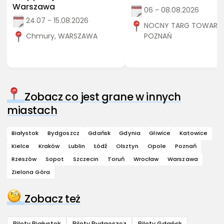
Warszawa
06 - 08.08.2026
24.07 - 15.08.2026
NOCNY TARG TOWARZY
Chmury, WARSZAWA
POZNAŃ
Zobacz co jest grane w innych
miastach
Białystok
Bydgoszcz
Gdańsk
Gdynia
Gliwice
Katowice
Kielce
Kraków
Lublin
Łódź
Olsztyn
Opole
Poznań
Rzeszów
Sopot
Szczecin
Toruń
Wrocław
Warszawa
Zielona Góra
Zobacz też
Bilety Białystok
Bilety Bydgoszcz
Bilety Gdańsk