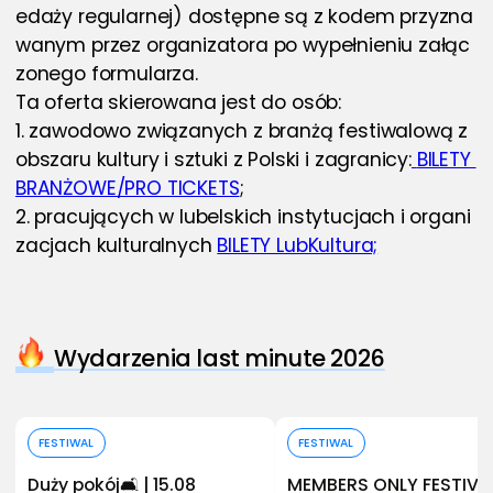
edaży regularnej) dostępne są z kodem przyzna
wanym przez organizatora po wypełnieniu załąc
zonego formularza.  
Ta oferta skierowana jest do osób:
1. zawodowo związanych z branżą festiwalową z 
obszaru kultury i sztuki z Polski i zagranicy:
BILETY 
BRANŻOWE/PRO TICKETS
;
2. pracujących w lubelskich instytucjach i organi
zacjach kulturalnych 
BILETY LubKultura;
Wydarzenia last minute 2026
Kup bilet
Kup bilet
FESTIWAL
FESTIWAL
Duży pokój🛋️ | 15.08
MEMBERS ONLY FESTIVA