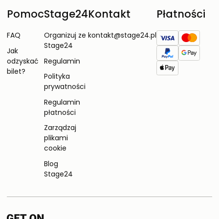
Pomoc
Stage24
Kontakt
Płatności
FAQ
Organizuj ze
kontakt@stage24.pl
Stage24
Jak
odzyskać
Regulamin
bilet?
Polityka
prywatności
Regulamin
płatności
Zarządzaj
plikami
cookie
Blog
Stage24