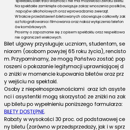
 spektaklu bilet traci ważność i nie ma możliwości zwrotu biletu.
Na spektakle zamknięte obowiązuje zakaz wnoszenia posiłków,
 napojów alkoholowych oraz wprowadzania zwierząt.
W trakcie przedstawień biletowanych obowiązuje całkowity zak
az fotografowania i filmowania oraz nakaz wyłączenia telefon
ów komórkowych.
Prosimy o zapoznanie się z opisem spektaklu oraz respektowa
nie ograniczeń wiekowych.
Bilet ulgowy przysługuje: uczniom, studentom, se
niorom (osobom powyżej 65 roku życia), rencisto
m. Przypominamy, że mogą Państwo zostać pop
roszeni o pokazanie legitymacji uprawniającej d
o zniżki w momencie kupowania biletów oraz prz
y wejściu na spektakl. 
Osoby z niepełnosprawnościami  oraz ich asyste
nci i asystentki mogą skorzystać ze zniżki na zak
up biletu po wypełnieniu poniższego formularza: 
BILETY DOSTĘPNE
.
Rabaty w wysokości 30 proc. od podstawowej ce
ny biletu (zarówno w przedsprzedaży, jak i w sprz