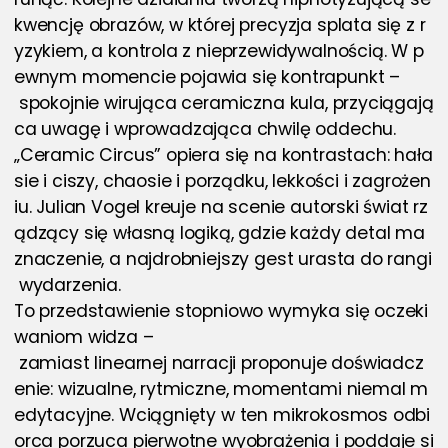
kwencję obrazów, w której precyzja splata się z r
yzykiem, a kontrola z nieprzewidywalnością. W p
ewnym momencie pojawia się kontrapunkt –
 spokojnie wirująca ceramiczna kula, przyciągają
ca uwagę i wprowadzająca chwilę oddechu.
„Ceramic Circus” opiera się na kontrastach: hała
sie i ciszy, chaosie i porządku, lekkości i zagrożen
iu. Julian Vogel kreuje na scenie autorski świat rz
ądzący się własną logiką, gdzie każdy detal ma 
znaczenie, a najdrobniejszy gest urasta do rangi
 wydarzenia.
To przedstawienie stopniowo wymyka się oczeki
waniom widza –
 zamiast linearnej narracji proponuje doświadcz
enie: wizualne, rytmiczne, momentami niemal m
edytacyjne. Wciągnięty w ten mikrokosmos odbi
orca porzuca pierwotne wyobrażenia i poddaje si