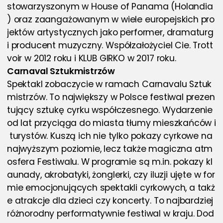
stowarzyszonym w House of Panama (Holandia
) oraz zaangażowanym w wiele europejskich pro
jektów artystycznych jako performer, dramaturg 
i producent muzyczny. Współzałożyciel Cie. Trott
voir w 2012 roku i KLUB GIRKO w 2017 roku.
Carnaval Sztukmistrzów
Spektakl zobaczycie w ramach Carnavalu Sztuk
mistrzów. To największy w Polsce festiwal prezen
tujący sztukę cyrku współczesnego. Wydarzenie 
od lat przyciąga do miasta tłumy mieszkańców i
 turystów. Kuszą ich nie tylko pokazy cyrkowe na 
najwyższym poziomie, lecz także magiczna atm
osfera Festiwalu. W programie są m.in. pokazy kl
aunady, akrobatyki, żonglerki, czy iluzji ujęte w for
mie emocjonujących spektakli cyrkowych, a takż
e atrakcje dla dzieci czy koncerty. To najbardziej 
różnorodny performatywnie festiwal w kraju. Dod