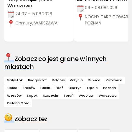
Warszawa
06 - 08.08.2026
24.07 - 15.08.2026
NOCNY TARG TOWARZY
Chmury, WARSZAWA
POZNAŃ
Zobacz co jest grane w innych
miastach
Białystok
Bydgoszcz
Gdańsk
Gdynia
Gliwice
Katowice
Kielce
Kraków
Lublin
Łódź
Olsztyn
Opole
Poznań
Rzeszów
Sopot
Szczecin
Toruń
Wrocław
Warszawa
Zielona Góra
Zobacz też