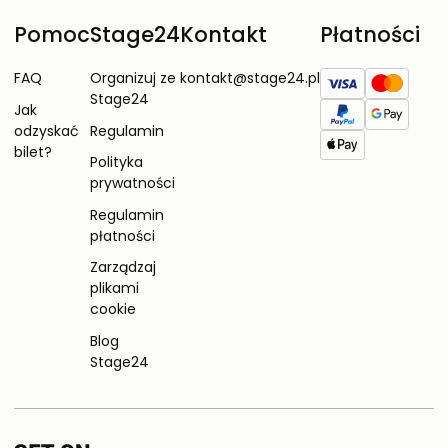
Pomoc
Stage24
Kontakt
Płatności
FAQ
Organizuj ze
kontakt@stage24.pl
Stage24
Jak
odzyskać
Regulamin
bilet?
Polityka
prywatności
Regulamin
płatności
Zarządzaj
plikami
cookie
Blog
Stage24