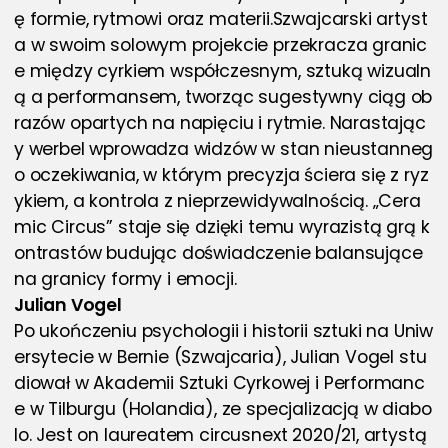
ę formie, rytmowi oraz materii.Szwajcarski artyst
a w swoim solowym projekcie przekracza granic
e między cyrkiem współczesnym, sztuką wizualn
ą a performansem, tworząc sugestywny ciąg ob
razów opartych na napięciu i rytmie. Narastając
y werbel wprowadza widzów w stan nieustanneg
o oczekiwania, w którym precyzja ściera się z ryz
ykiem, a kontrola z nieprzewidywalnością. „Cera
mic Circus” staje się dzięki temu wyrazistą grą k
ontrastów budując doświadczenie balansujące 
na granicy formy i emocji.
Julian Vogel
Po ukończeniu psychologii i historii sztuki na Uniw
ersytecie w Bernie (Szwajcaria), Julian Vogel stu
diował w Akademii Sztuki Cyrkowej i Performanc
e w Tilburgu (Holandia), ze specjalizacją w diabo
lo. Jest on laureatem circusnext 2020/21, artystą 