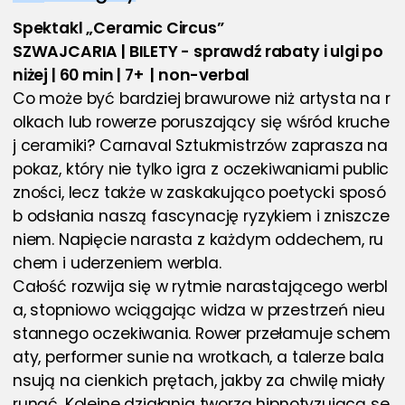
Spektakl „Ceramic Circus”
SZWAJCARIA | BILETY - sprawdź rabaty i ulgi po
niżej | 60 min | 7+  | non-verbal
Co może być bardziej brawurowe niż artysta na r
olkach lub rowerze poruszający się wśród kruche
j ceramiki? Carnaval Sztukmistrzów zaprasza na 
pokaz, który nie tylko igra z oczekiwaniami public
zności, lecz także w zaskakująco poetycki sposó
b odsłania naszą fascynację ryzykiem i zniszcze
niem. Napięcie narasta z każdym oddechem, ru
chem i uderzeniem werbla.
Całość rozwija się w rytmie narastającego werbl
a, stopniowo wciągając widza w przestrzeń nieu
stannego oczekiwania. Rower przełamuje schem
aty, performer sunie na wrotkach, a talerze bala
nsują na cienkich prętach, jakby za chwilę miały 
runąć. Kolejne działania tworzą hipnotyzującą se