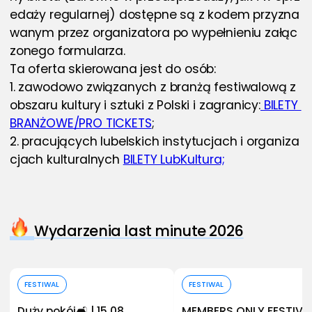
edaży regularnej) dostępne są z kodem przyzna
wanym przez organizatora po wypełnieniu załąc
zonego formularza.  
Ta oferta skierowana jest do osób:
1. zawodowo związanych z branżą festiwalową z 
obszaru kultury i sztuki z Polski i zagranicy:
 BILETY 
BRANŻOWE/PRO TICKETS
;
2. pracujących lubelskich instytucjach i organiza
cjach kulturalnych 
BILETY LubKultura;
Wydarzenia last minute 2026
Kup bilet
Kup bilet
FESTIWAL
FESTIWAL
Duży pokój🛋️ | 15.08
MEMBERS ONLY FESTIVA