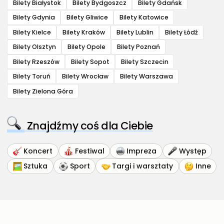
Bilety Białystok
Bilety Bydgoszcz
Bilety Gdańsk
Bilety Gdynia
Bilety Gliwice
Bilety Katowice
Bilety Kielce
Bilety Kraków
Bilety Lublin
Bilety Łódź
Bilety Olsztyn
Bilety Opole
Bilety Poznań
Bilety Rzeszów
Bilety Sopot
Bilety Szczecin
Bilety Toruń
Bilety Wrocław
Bilety Warszawa
Bilety Zielona Góra
Znajdźmy coś dla Ciebie
Koncert
Festiwal
Impreza
Występ
Sztuka
Sport
Targi i warsztaty
Inne