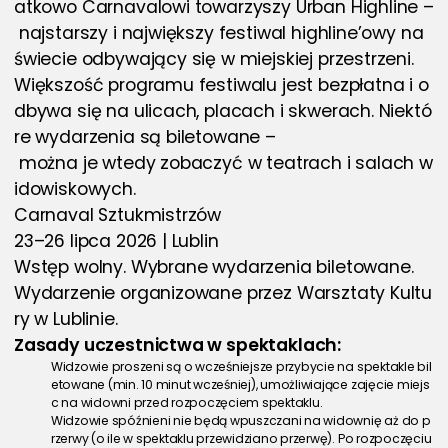
atkowo Carnavalowi towarzyszy Urban Highline –
 najstarszy i największy festiwal highline’owy na 
świecie odbywający się w miejskiej przestrzeni. 
Większość programu festiwalu jest bezpłatna i o
dbywa się na ulicach, placach i skwerach. Niektó
re wydarzenia są biletowane –
 można je wtedy zobaczyć w teatrach i salach w
idowiskowych.
Carnaval Sztukmistrzów
23–26 lipca 2026 | Lublin
Wstęp wolny. Wybrane wydarzenia biletowane.
Wydarzenie organizowane przez Warsztaty Kultu
ry w Lublinie.
Zasady uczestnictwa w spektaklach: 
Widzowie proszeni są o wcześniejsze przybycie na spektakle bil
etowane (min. 10 minut wcześniej), umożliwiające zajęcie miejs
c na widowni przed rozpoczęciem spektaklu.
Widzowie spóźnieni nie będą wpuszczani na widownię aż do p
rzerwy (o ile w spektaklu przewidziano przerwę). Po rozpoczęciu