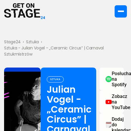
Stage24
›
Sztuka
›
Sztuka - Julian Vogel - „Ceramic Circus” | Carnaval
Sztukmistrzów
Posłucha
na
SZTUKA
Spotify
Julian
Vogel -
Zobacz
na
„Ceramic
YouTube
Circus” |
Dodaj
do
Carnaval
kalendar