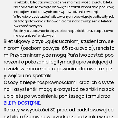
 spektaklu bilet traci ważność i nie ma możliwości zwrotu biletu.
Na spektakle zamknięte obowiązuje zakaz wnoszenia posiłków,
 napojów alkoholowych oraz wprowadzania zwierząt.
W trakcie przedstawień biletowanych obowiązuje całkowity zak
az fotografowania i filmowania oraz nakaz wyłączenia telefon
ów komórkowych.
Prosimy o zapoznanie się z opisem spektaklu oraz respektowa
nie ograniczeń wiekowych.
Bilet ulgowy przysługuje: uczniom, studentom, se
niorom (osobom powyżej 65 roku życia), rencisto
m. Przypominamy, że mogą Państwo zostać pop
roszeni o pokazanie legitymacji uprawniającej d
o zniżki w momencie kupowania biletów oraz prz
y wejściu na spektakl. 
Osoby z niepełnosprawnościami  oraz ich asyste
nci i asystentki mogą skorzystać ze zniżki na zak
up biletu po wypełnieniu poniższego formularza: 
BILETY DOSTĘPNE
.
Rabaty w wysokości 30 proc. od podstawowej ce
ny biletu (zarówno w przedsprzedaży, jak i w sprz