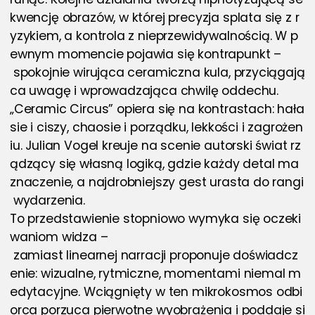
kwencję obrazów, w której precyzja splata się z r
yzykiem, a kontrola z nieprzewidywalnością. W p
ewnym momencie pojawia się kontrapunkt –
 spokojnie wirująca ceramiczna kula, przyciągają
ca uwagę i wprowadzająca chwilę oddechu.
„Ceramic Circus” opiera się na kontrastach: hała
sie i ciszy, chaosie i porządku, lekkości i zagrożen
iu. Julian Vogel kreuje na scenie autorski świat rz
ądzący się własną logiką, gdzie każdy detal ma 
znaczenie, a najdrobniejszy gest urasta do rangi
 wydarzenia.
To przedstawienie stopniowo wymyka się oczeki
waniom widza –
 zamiast linearnej narracji proponuje doświadcz
enie: wizualne, rytmiczne, momentami niemal m
edytacyjne. Wciągnięty w ten mikrokosmos odbi
orca porzuca pierwotne wyobrażenia i poddaje si