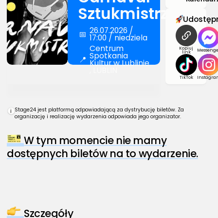
Sztukmistrzów
Udostępn
26.07.2026 /
📅
17:00 / niedziela
Centrum
Kopiuj
Messenge
link
Spotkania
📍
Kultur w Lublinie
, LUBLIN
TikTok
Instagra
Stage24 jest platformą odpowiadającą za dystrybucję biletów. Za
i
organizację i realizację wydarzenia odpowiada jego organizator.
W tym momencie nie mamy
dostępnych biletów na to wydarzenie.
Szczegóły