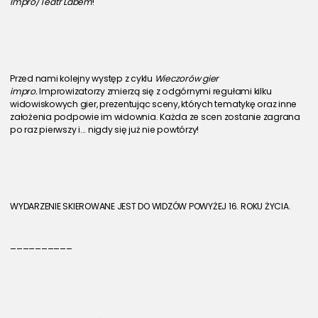
Impro/Teatr Labem
!
Przed nami kolejny występ z cyklu 
Wieczorów gier 
impro. 
Improwizatorzy zmierzą się z odgórnymi regułami kilku 
widowiskowych gier, prezentując sceny, których tematykę oraz inne 
założenia podpowie im widownia. Każda ze scen zostanie zagrana 
po raz pierwszy i... nigdy się już nie powtórzy!
WYDARZENIE SKIEROWANE JEST DO WIDZÓW POWYŻEJ 16. ROKU ŻYCIA.
__________