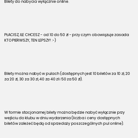
Bilety do nabycia wyłącznie online.
PŁACISZ, ILE CHCESZ - od 10 do 50 zł - przy czym obowiązuje zasada 
KTO PIERWSZY, TEN LEPSZY! :-)
Bilety można nabyć w pulach (dostępnych jest 10 biletów za 10 zł, 20 
za 20 zł, 30 za 30 zł, 40 za 40 zł i 50 za 50 zł).
W formie stacjonarnej bilety można będzie nabyć wyłącznie przy 
wejściu do klubu w dniu wydarzenia (liczba i ceny dostępnych 
biletów zależeć będą od sprzedaży poszczególnych pul online).