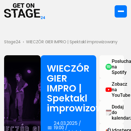
Stage24
›
WIECZÓR GIER IMPRO | Spektakl improwizowany
Posłucha
WIECZÓR
na
Spotify
GIER
Zobacz
IMPRO |
na
Spektakl
YouTube
improwizowany
Dodaj
do
kalendar
24.03.2025 /
📅
19:00 /
Udostępn