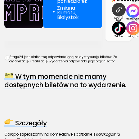
poniedziałek
Zmiana
📍
Klimatu,
Białystok
Kopiuj
Messenge
link
TikTok
Instagra
Stage24 jest platformą odpowiadającą za dystrybucję biletów. Za
i
organizację i realizację wydarzenia odpowiada jego organizator.
W tym momencie nie mamy
dostępnych biletów na to wydarzenie.
Szczegóły
Gorąco zapraszamy na komediowe spotkanie z 
Kalokagathia 