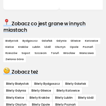
Zobacz co jest grane w innych
miastach
Białystok
Bydgoszcz
Gdańsk
Gdynia
Gliwice
Katowice
Kielce
Kraków
Lublin
Łódź
Olsztyn
Opole
Poznań
Rzeszów
Sopot
Szczecin
Toruń
Wrocław
Warszawa
Zielona Góra
Zobacz też
Bilety Białystok
Bilety Bydgoszcz
Bilety Gdańsk
Bilety Gdynia
Bilety Gliwice
Bilety Katowice
Bilety Kielce
Bilety Kraków
Bilety Lublin
Bilety Łódź
Bilety Olsztyn
Bilety Opole
Bilety Poznań