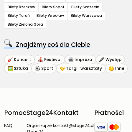
Bilety Rzeszów
Bilety Sopot
Bilety Szczecin
Bilety Toruń
Bilety Wrocław
Bilety Warszawa
Bilety Zielona Góra
Znajdźmy coś dla Ciebie
Koncert
Festiwal
Impreza
Występ
Sztuka
Sport
Targi i warsztaty
Inne
Pomoc
Stage24
Kontakt
Płatności
FAQ
Organizuj ze
kontakt@stage24.pl
Stage24