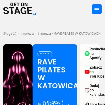
Stage24
›
Impreza
›
Impreza - RAVE PILATES W KATOWICACH
Posłucha
na
IMPREZA
Spotify
RAVE
PILATES
Zobacz
na
W
YouTube
KATOWICACH
Dodaj
do
kalendar
19.07.2026 /
📅
Udostępn