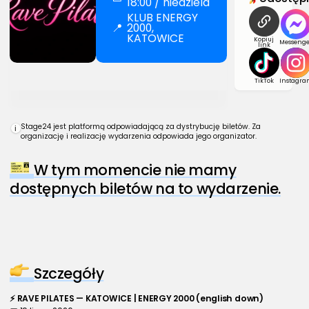
18:00 / niedziela
KLUB ENERGY
📍
2000,
KATOWICE
Kopiuj
Messenge
link
TikTok
Instagra
Stage24 jest platformą odpowiadającą za dystrybucję biletów. Za
i
organizację i realizację wydarzenia odpowiada jego organizator.
W tym momencie nie mamy
dostępnych biletów na to wydarzenie.
Szczegóły
⚡ RAVE PILATES — KATOWICE | ENERGY 2000 (english down)