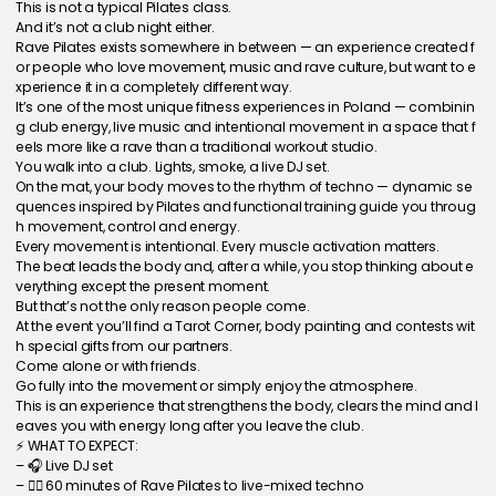
This is not a typical Pilates class.
And it’s not a club night either.
Rave Pilates exists somewhere in between — an experience created f
or people who love movement, music and rave culture, but want to e
xperience it in a completely different way.
It’s one of the most unique fitness experiences in Poland — combinin
g club energy, live music and intentional movement in a space that f
eels more like a rave than a traditional workout studio.
You walk into a club. Lights, smoke, a live DJ set.
On the mat, your body moves to the rhythm of techno — dynamic se
quences inspired by Pilates and functional training guide you throug
h movement, control and energy.
Every movement is intentional. Every muscle activation matters.
The beat leads the body and, after a while, you stop thinking about e
verything except the present moment.
But that’s not the only reason people come.
At the event you’ll find a Tarot Corner, body painting and contests wit
h special gifts from our partners.
Come alone or with friends.
Go fully into the movement or simply enjoy the atmosphere.
This is an experience that strengthens the body, clears the mind and l
eaves you with energy long after you leave the club.
⚡ WHAT TO EXPECT:
– 🎧 Live DJ set
– 🧘‍♀️ 60 minutes of Rave Pilates to live-mixed techno