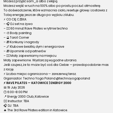
Możesz przyjść sam_a albo z ekipą.
Możesz wejść w ruch na 100% albo po prostu poczuć atmosferę.
To doświadczenie, które wzmacnia ciało, resetuje głowę i zostawia z 
Tobą energię jeszcze długo po wyjściu z klubu.
⚡ CO CIĘ CZEKA:
– 🎧 DJ set na żywo
– 🧘‍♀️ 60 minut Rave Pilates w rytmie techno
– 🎨 Body painting
– 🔮 Tarot Corner
– 🎁 Konkursy i nagrody
– 🌌 Klubowe światła, dym i energia rave
– 🎁 Upominki od partnerów
– 🧘‍♂️ Maty zapewniamy na miejscu
Maty zapewnione. Wystarczą wygodne ubrania.
Jeśli czujesz, że to może być coś dla Ciebie — prawdopodobnie mas
z rację.
⚡ Liczba miejsc ograniczona — zarezerwuj teraz.
Organizator: Techno Yoga Poland @technoyogapoland
⚡ RAVE PILATES — KATOWICE | ENERGY 2000
📅 19 July 2026
🕒 6:00–8:00 PM
📍 Energy 2000 Club, Katowice
🧘‍♀️ Instructor: TBA
🎧 DJ: TBA
🔥 The 3rd Rave Pilates edition in Katowice.