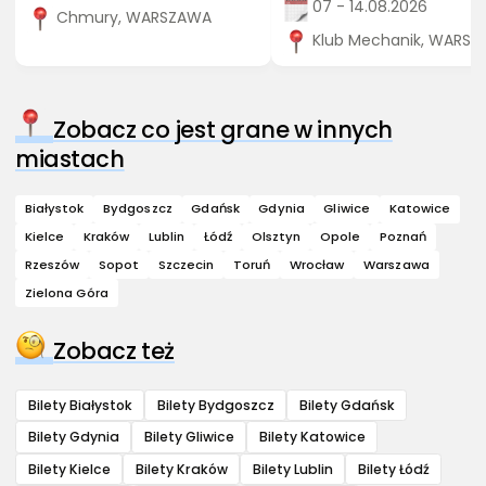
07 - 14.08.2026
Chmury, WARSZAWA
Klub Mechanik, WARS
Zobacz co jest grane w innych
miastach
Białystok
Bydgoszcz
Gdańsk
Gdynia
Gliwice
Katowice
Kielce
Kraków
Lublin
Łódź
Olsztyn
Opole
Poznań
Rzeszów
Sopot
Szczecin
Toruń
Wrocław
Warszawa
Zielona Góra
Zobacz też
Bilety Białystok
Bilety Bydgoszcz
Bilety Gdańsk
Bilety Gdynia
Bilety Gliwice
Bilety Katowice
Bilety Kielce
Bilety Kraków
Bilety Lublin
Bilety Łódź