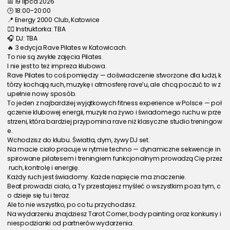
📅 19 lipca 2026
🕒 18:00–20:00
📍 Energy 2000 Club, Katowice
🧘‍♀️ Instruktorka: TBA
🎧 DJ: TBA
🔥 3 edycja Rave Pilates w Katowicach.
To nie są zwykłe zajęcia Pilates.
I nie jest to też impreza klubowa.
Rave Pilates to coś pomiędzy — doświadczenie stworzone dla ludzi, k
tórzy kochają ruch, muzykę i atmosferę rave’u, ale chcą poczuć to w z
upełnie nowy sposób.
To jeden z najbardziej wyjątkowych fitness experience w Polsce — poł
ączenie klubowej energii, muzyki na żywo i świadomego ruchu w prze
strzeni, która bardziej przypomina rave niż klasyczne studio treningow
e.
Wchodzisz do klubu. Światła, dym, żywy DJ set.
Na macie ciało pracuje w rytmie techno — dynamiczne sekwencje in
spirowane pilatesem i treningiem funkcjonalnym prowadzą Cię przez
 ruch, kontrolę i energię.
Każdy ruch jest świadomy. Każde napięcie ma znaczenie.
Beat prowadzi ciało, a Ty przestajesz myśleć o wszystkim poza tym, c
o dzieje się tu i teraz.
Ale to nie wszystko, po co tu przychodzisz.
Na wydarzeniu znajdziesz Tarot Corner, body painting oraz konkursy i 
niespodzianki od partnerów wydarzenia.