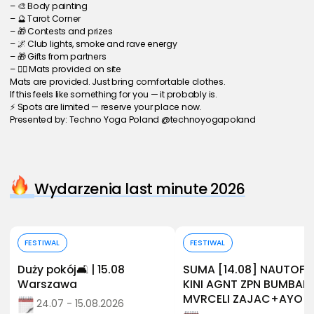
– 🎨 Body painting
– 🔮 Tarot Corner
– 🎁 Contests and prizes
– 🌌 Club lights, smoke and rave energy
– 🎁 Gifts from partners
– 🧘‍♂️ Mats provided on site
Mats are provided. Just bring comfortable clothes.
If this feels like something for you — it probably is.
⚡ Spots are limited — reserve your place now.
Presented by: Techno Yoga Poland @technoyogapoland
Wydarzenia last minute 2026
Kup bilet
Kup bilet
FESTIWAL
FESTIWAL
Duży pokój🛋️ | 15.08
SUMA [14.08] NAUTOF
Warszawa
KINI AGNT ZPN BUMBAP
MVRCELI ZAJAC+AYO
24.07 - 15.08.2026