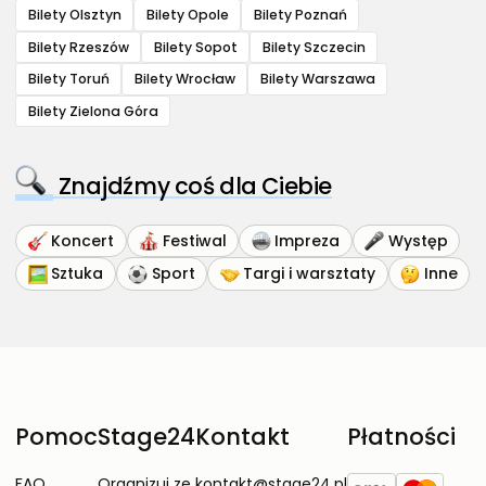
Bilety Olsztyn
Bilety Opole
Bilety Poznań
Bilety Rzeszów
Bilety Sopot
Bilety Szczecin
Bilety Toruń
Bilety Wrocław
Bilety Warszawa
Bilety Zielona Góra
Znajdźmy coś dla Ciebie
Koncert
Festiwal
Impreza
Występ
Sztuka
Sport
Targi i warsztaty
Inne
Pomoc
Stage24
Kontakt
Płatności
FAQ
Organizuj ze
kontakt@stage24.pl