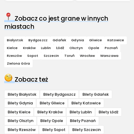
Zobacz co jest grane w innych
miastach
Białystok
Bydgoszcz
Gdańsk
Gdynia
Gliwice
Katowice
Kielce
Kraków
Lublin
Łódź
Olsztyn
Opole
Poznań
Rzeszów
Sopot
Szczecin
Toruń
Wrocław
Warszawa
Zielona Góra
Zobacz też
Bilety Białystok
Bilety Bydgoszcz
Bilety Gdańsk
Bilety Gdynia
Bilety Gliwice
Bilety Katowice
Bilety Kielce
Bilety Kraków
Bilety Lublin
Bilety Łódź
Bilety Olsztyn
Bilety Opole
Bilety Poznań
Bilety Rzeszów
Bilety Sopot
Bilety Szczecin