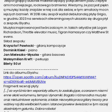
 zespół grający autorski materiał będący połączeniem jazzu z wpływ
ami mocniejszego, rockowego brzmienia. Wierzymy, że jazz jest piękn
ą muzyką i każdy znajdzie w niej coś dla siebie, w tym amatorzy mocn
iejszych brzmień. W 2018 roku zespół wydał debiutancką płytę Grigio, 
w grudniu 2023 na serwisach streamingowych ukazała się druga płyt
a zespołu Eliyahu.
Muzyka inspirowana jest twórczością m. in. takich artystów jak Logan 
Richardson, Throttle elevator music, Tigran Hamasyan czy Matthew St
evens.
Skład zespołu:
Krzysztof Pawłocki
 - gitara, kompozycje
Dominik Kisiel
 - piano
Jan Mieleszko-Myszka
 - gitara basowa
Maksymilian Kreft
 - perkusja
Bilety: 50 zł
_________________________
Link do albumu Eliyahu:
https://open.spotify.com/album/5uDNPASYDP544kfXVHIfW4?
si=aDXjYrbaR-erLlMjAVBUVw
Fragment recenzji płyty: 
[...] co wyróżnia ten wspaniały album, to zaskakujące, a zarazem niezmi
enne skoki wolumenu, tempa i dynamiki. Bogata i różnorodna muzyka 
oraz nietuzinkowe wykonanie, a także niezwykła praca gitary tworzy pra
wdziwy raj dla wielbicieli Fusion i stanowi powiew świeżości w tym raczej 
skostniałym gatunku. Dobra robota! 