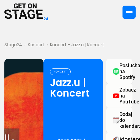
Stage24
›
Koncert
›
Koncert - Jazz.u | Koncert
Posłucha
na
KONCERT
Spotify
Jazz.u |
Koncert
Zobacz
na
YouTube
Dodaj
do
kalendar
Udostępn