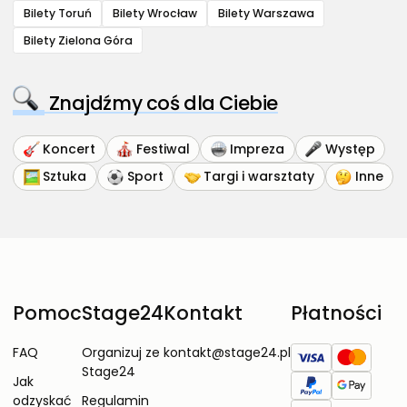
Bilety Toruń
Bilety Wrocław
Bilety Warszawa
Bilety Zielona Góra
Znajdźmy coś dla Ciebie
Koncert
Festiwal
Impreza
Występ
Sztuka
Sport
Targi i warsztaty
Inne
Pomoc
Stage24
Kontakt
Płatności
FAQ
Organizuj ze
kontakt@stage24.pl
Stage24
Jak
odzyskać
Regulamin