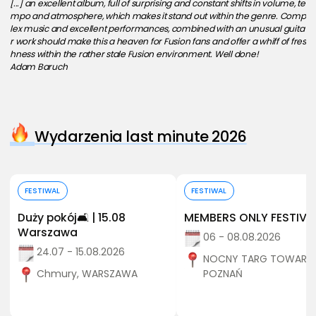
[...] an excellent album, full of surprising and constant shifts in volume, te
mpo and atmosphere, which makes it stand out within the genre. Comp
lex music and excellent performances, combined with an unusual guita
r work should make this a heaven for Fusion fans and offer a whiff of fres
hness within the rather stale Fusion environment. Well done!
Adam Baruch
Wydarzenia last minute 2026
Kup bilet
Kup bilet
FESTIWAL
FESTIWAL
Duży pokój🛋️ | 15.08
MEMBERS ONLY FESTIVA
Warszawa
06 - 08.08.2026
24.07 - 15.08.2026
NOCNY TARG TOWARZY
Chmury, WARSZAWA
POZNAŃ