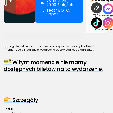
26.06.2026 /
📅
20:00 / piątek
Teatr BOTO,
📍
Sopot
Kopiuj
Messenge
link
TikTok
Instagra
Stage24 jest platformą odpowiadającą za dystrybucję biletów. Za
i
organizację i realizację wydarzenia odpowiada jego organizator.
W tym momencie nie mamy
dostępnych biletów na to wydarzenie.
Szczegóły
Jazz.u –