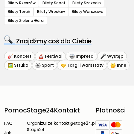
Bilety Rzeszów
Bilety Sopot
Bilety Szczecin
Bilety Toruń
Bilety Wrocław
Bilety Warszawa
Bilety Zielona Góra
Znajdźmy coś dla Ciebie
Koncert
Festiwal
Impreza
Występ
Sztuka
Sport
Targi i warsztaty
Inne
Pomoc
Stage24
Kontakt
Płatności
FAQ
Organizuj ze
kontakt@stage24.pl
Stage24
Jak