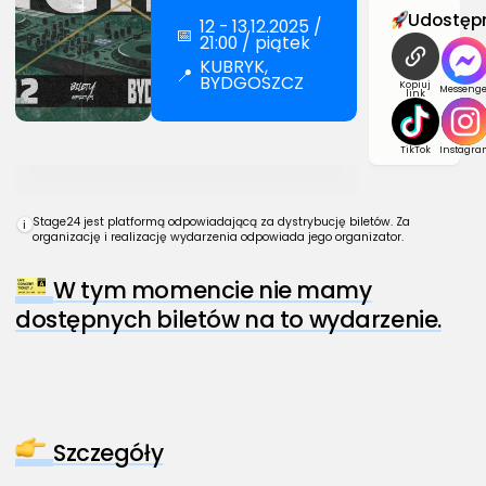
Udostępn
12 - 13.12.2025 /
📅
21:00 / piątek
KUBRYK,
📍
BYDGOSZCZ
Kopiuj
Messenge
link
TikTok
Instagra
Stage24 jest platformą odpowiadającą za dystrybucję biletów. Za
i
organizację i realizację wydarzenia odpowiada jego organizator.
W tym momencie nie mamy
dostępnych biletów na to wydarzenie.
Szczegóły