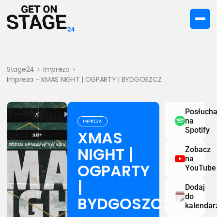
Stage24
›
Impreza
›
Impreza - XMAS NIGHT | OGPARTY | BYDGOSZCZ
Posłucha
na
IMPREZA
Spotify
XMAS
NIGHT |
Zobacz
na
OGPARTY
YouTube
|
Dodaj
do
BYDGOSZCZ
kalendar