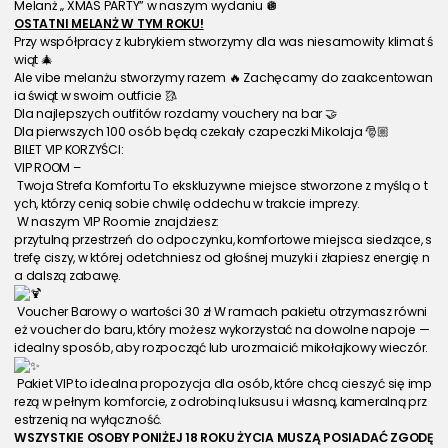
Melanż „ XMAS PARTY” w naszym wydaniu 🪩
OSTATNI MELANŻ W TYM ROKU!
Przy współpracy z kubrykiem stworzymy dla was niesamowity klimat ś
wiąt 🎄
Ale vibe melanżu stworzymy razem 🔥 Zachęcamy do zaakcentowan
ia świąt w swoim outficie 🥻
Dla najlepszych outfitów rozdamy vouchery na bar 🤝
Dla pierwszych 100 osób będą czekały czapeczki Mikolaja 🎅🏼
BILET VIP KORZYŚCI:
VIP ROOM –
 Twoja Strefa Komfortu To ekskluzywne miejsce stworzone z myślą o t
ych, którzy cenią sobie chwilę oddechu w trakcie imprezy.
 W naszym VIP Roomie znajdziesz: 
przytulną przestrzeń do odpoczynku, komfortowe miejsca siedzące, s
trefę ciszy, w której odetchniesz od głośnej muzyki i złapiesz energię n
a dalszą zabawę.
 Voucher Barowy o wartości 30 zł W ramach pakietu otrzymasz równi
eż voucher do baru, który możesz wykorzystać na dowolne napoje — 
idealny sposób, aby rozpocząć lub urozmaicić mikołajkowy wieczór.
 Pakiet VIP to idealna propozycja dla osób, które chcą cieszyć się imp
rezą w pełnym komforcie, z odrobiną luksusu i własną, kameralną prz
estrzenią na wyłączność.
WSZYSTKIE OSOBY PONIŻEJ 18 ROKU ŻYCIA MUSZĄ POSIADAĆ ZGODĘ