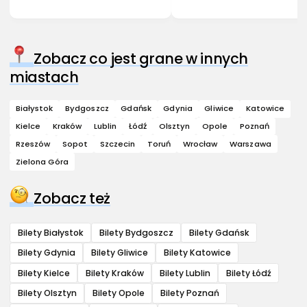
Zobacz co jest grane w innych
miastach
Białystok
Bydgoszcz
Gdańsk
Gdynia
Gliwice
Katowice
Kielce
Kraków
Lublin
Łódź
Olsztyn
Opole
Poznań
Rzeszów
Sopot
Szczecin
Toruń
Wrocław
Warszawa
Zielona Góra
Zobacz też
Bilety Białystok
Bilety Bydgoszcz
Bilety Gdańsk
Bilety Gdynia
Bilety Gliwice
Bilety Katowice
Bilety Kielce
Bilety Kraków
Bilety Lublin
Bilety Łódź
Bilety Olsztyn
Bilety Opole
Bilety Poznań