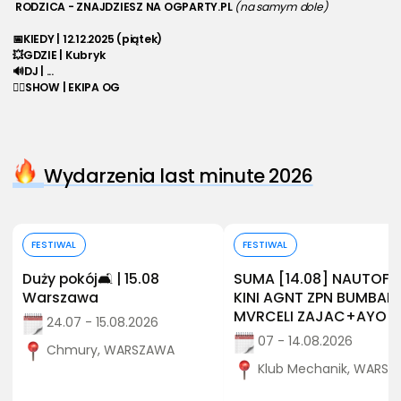
 RODZICA - ZNAJDZIESZ NA OGPARTY.PL 
(na samym dole)
📅KIEDY | 12.12.2025 (piątek) 
💥GDZIE | Kubryk
🔊DJ | ...
🏄‍♂️SHOW | EKIPA OG
Wydarzenia last minute 2026
Kup bilet
Kup bilet
FESTIWAL
FESTIWAL
Duży pokój🛋️ | 15.08
SUMA [14.08] NAUTOF
Warszawa
KINI AGNT ZPN BUMBAP
MVRCELI ZAJAC+AYO
24.07 - 15.08.2026
07 - 14.08.2026
Chmury, WARSZAWA
Klub Mechanik, WARS