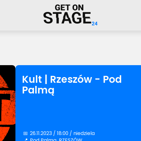
Kult | Rzeszów - Pod
Palmą
📅
26.11.2023 / 18:00 / niedziela
📍
Pod Palmą, RZESZÓW