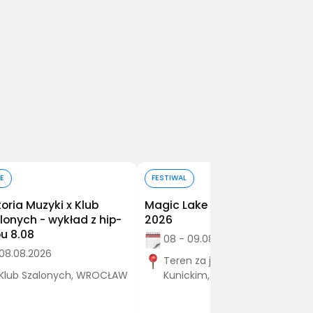
Kup bilet
Kup bilet
E
FESTIWAL
toria Muzyki x Klub
Magic Lake Festival Kunice
lonych - wykład z hip-
2026
u 8.08
08 - 09.08.2026
08.08.2026
Teren za jeziorem
Klub Szalonych, WROCŁAW
Kunickim, Kunice