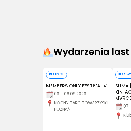
Wydarzenia last
Kup bilet
Kup bilet
FESTIWAL
FESTIW
🛋️ | 15.08
MEMBERS ONLY FESTIVAL V
SUMA 
a
KINI 
06 - 08.08.2026
MVRCE
 15.08.2026
NOCNY TARG TOWARZYSKI,
07 
y, WARSZAWA
POZNAŃ
Klu