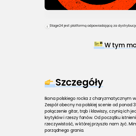
Stage24 jest platformą odpowiadającą za dystrybucję 
i
W tym mom
Szczegóły
Ikona polskiego rocka z charyzmatycznym wok
Zespół obecny na polskiej scenie od ponad 35 
połączenie gitar, trąb i klawiszy, czynią ic
krytyków i rzeszy fanów. Od początku istnien
rzeczywistość, w której przyszło nam żyć. Mi
porządnego grania.