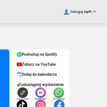
keyboard_arrow_down
Zaloguj się
PL
Posłuchaj na Spotify
Zobacz na YouTube
Dodaj do kalendarza
Udostępnij wydarzenie
Kopiuj link
Messenger
WhatsApp