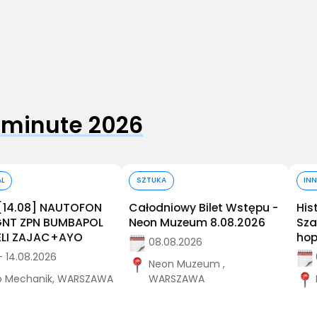
 minute 2026
Kup bilet
Kup bilet
AL
SZTUKA
INN
[14.08] NAUTOFON
Całodniowy Bilet Wstępu -
His
AGNT ZPN BUMBAPOL
Neon Muzeum 8.08.2026
Sza
LI ZAJAC+AYO
hop
08.08.2026
- 14.08.2026
Neon Muzeum ,
b Mechanik, WARSZAWA
WARSZAWA