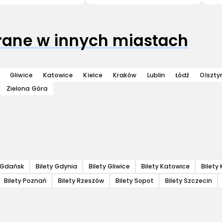
grane w innych miastach
Gliwice
Katowice
Kielce
Kraków
Lublin
Łódź
Olszty
Zielona Góra
y Gdańsk
Bilety Gdynia
Bilety Gliwice
Bilety Katowice
Bilety 
Bilety Poznań
Bilety Rzeszów
Bilety Sopot
Bilety Szczecin