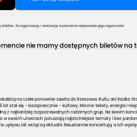
biletów. Za organizację i realizację wydarzenia odpowiada jego organizator.
encie nie mamy dostępnych biletów na t
alistą na czele ponownie zawita do Rzeszowa. Kultu ani Kazika St
lat stał się - bezsprzecznie - kultowy. Mocne teksty, energia i nie
h jedną z najbardziej rozpoznawalnych rodzimych grup. Na swoim konc
ia w swoich utworach poruszają najistotniejsze tematy i bez pardo
mo upływu lat wciąż są aktualni. Nieustannie koncertują, a ich wy