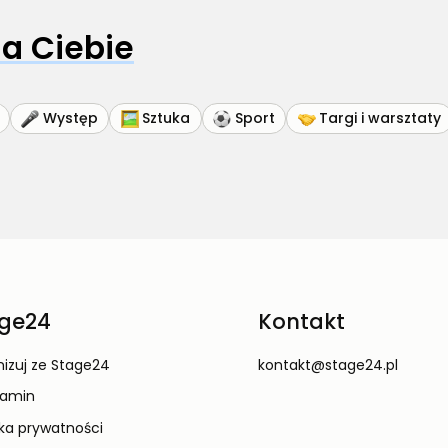
a Ciebie
Występ
Sztuka
Sport
Targi i warsztaty
ge24
Kontakt
izuj ze Stage24
kontakt@stage24.pl
lamin
yka prywatności