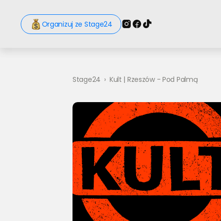
Organizuj ze Stage24
Stage24
›
Kult | Rzeszów - Pod Palmą