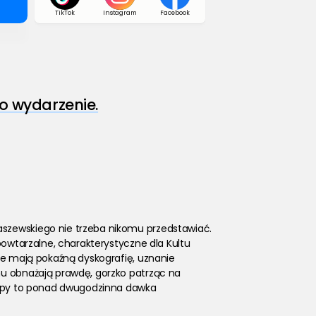
TikTok
Instagram
Facebook
o wydarzenie.
aszewskiego nie trzeba nikomu przedstawiać. 
powtarzalne, charakterystyczne dla Kultu 
ie mają pokaźną dyskografię, uznanie 
nu obnażają prawdę, gorzko patrząc na 
stępy to ponad dwugodzinna dawka 