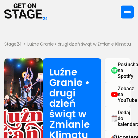
Stage24
›
Luźne Granie • drugi dzień świąt w Zmianie Klimatu
Posłucha
Luźne
na
Spotify
Granie •
Zobacz
drugi
na
dzień
YouTube
świąt w
Dodaj
do
Zmianie
kalendar
Klimatu
Udostępn