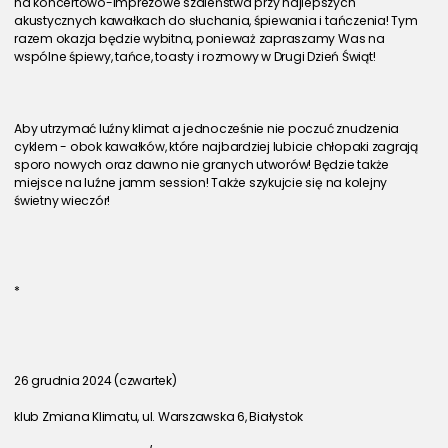
na koncertowo-imprezowe szaleństwa przy najlepszych 
akustycznych kawałkach do słuchania, śpiewania i tańczenia! Tym 
razem okazja będzie wybitna, ponieważ zapraszamy Was na 
wspólne śpiewy, tańce, toasty i rozmowy w Drugi Dzień Świąt!
Aby utrzymać luźny klimat a jednocześnie nie poczuć znudzenia 
cyklem - obok kawałków, które najbardziej lubicie chłopaki zagrają 
sporo nowych oraz dawno nie granych utworów! Będzie także 
miejsce na luźne jamm session! Także szykujcie się na kolejny 
świetny wieczór!
*
26 grudnia 2024 (czwartek)
klub Zmiana Klimatu, ul. Warszawska 6, Białystok