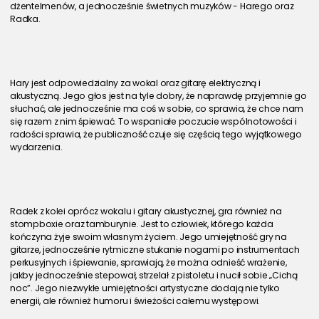
dżentelmenów, a jednocześnie świetnych muzyków - Harego oraz 
Radka.
Hary jest odpowiedzialny za wokal oraz gitarę elektryczną i 
akustyczną. Jego głos jest na tyle dobry, że naprawdę przyjemnie go 
słuchać, ale jednocześnie ma coś w sobie, co sprawia, że chce nam 
się razem z nim śpiewać. To wspaniałe poczucie wspólnotowości i 
radości sprawia, że publiczność czuje się częścią tego wyjątkowego 
wydarzenia.
Radek z kolei oprócz wokalu i gitary akustycznej, gra również na 
stompboxie oraz tamburynie. Jest to człowiek, którego każda 
kończyna żyje swoim własnym życiem. Jego umiejętność gry na 
gitarze, jednocześnie rytmiczne stukanie nogami po instrumentach 
perkusyjnych i śpiewanie, sprawiają, że można odnieść wrażenie, 
jakby jednocześnie stepował, strzelał z pistoletu i nucił sobie „Cichą 
noc”. Jego niezwykłe umiejętności artystyczne dodają nie tylko 
energii, ale również humoru i świeżości całemu występowi.