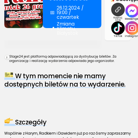
26.12.2024 /
📅
19:00 /
czwartek
Kopiuj
Messenge
link
Zmiana
📍
Klimatu,
Białystok
TikTok
Instagra
Stage24 jest platformą odpowiadającą za dystrybucję biletów. Za
i
organizację i realizację wydarzenia odpowiada jego organizator.
W tym momencie nie mamy
dostępnych biletów na to wydarzenie.
Szczegóły
Wspólnie z Harym, Radkiem i Dawidem już po raz ósmy zapraszamy 