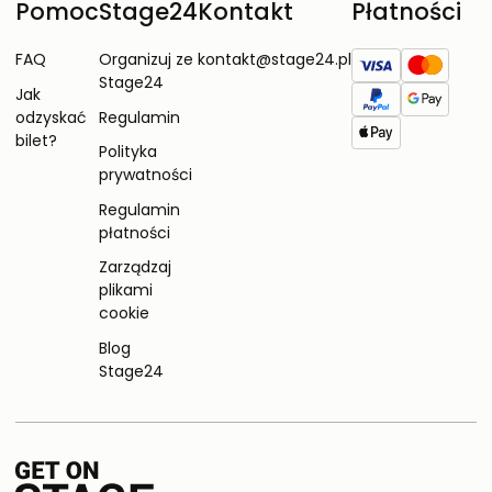
Pomoc
Stage24
Kontakt
Płatności
FAQ
Organizuj ze
kontakt@stage24.pl
Stage24
Jak
odzyskać
Regulamin
bilet?
Polityka
prywatności
Regulamin
płatności
Zarządzaj
plikami
cookie
Blog
Stage24