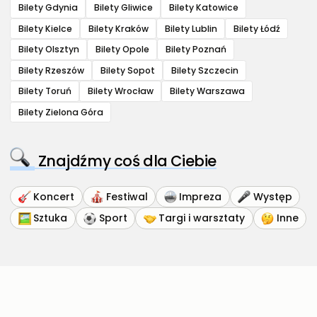
Bilety Gdynia
Bilety Gliwice
Bilety Katowice
Bilety Kielce
Bilety Kraków
Bilety Lublin
Bilety Łódź
Bilety Olsztyn
Bilety Opole
Bilety Poznań
Bilety Rzeszów
Bilety Sopot
Bilety Szczecin
Bilety Toruń
Bilety Wrocław
Bilety Warszawa
Bilety Zielona Góra
Znajdźmy coś dla Ciebie
Koncert
Festiwal
Impreza
Występ
Sztuka
Sport
Targi i warsztaty
Inne