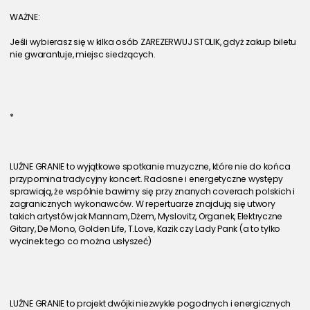
WAŻNE:
Jeśli wybierasz się w kilka osób ZAREZERWUJ STOLIK, gdyż zakup biletu 
nie gwarantuje, miejsc siedzących.
*
LUŹNE GRANIE to wyjątkowe spotkanie muzyczne, które nie do końca 
przypomina tradycyjny koncert. Radosne i energetyczne występy 
sprawiają, że wspólnie bawimy się przy znanych coverach polskich i 
zagranicznych wykonawców. W repertuarze znajdują się utwory 
takich artystów jak Mannam, Dżem, Myslovitz, Organek, Elektryczne 
Gitary, De Mono, Golden Life, T.Love, Kazik czy Lady Pank (a to tylko 
wycinek tego co można usłyszeć)
LUŹNE GRANIE to projekt dwójki niezwykle pogodnych i energicznych 