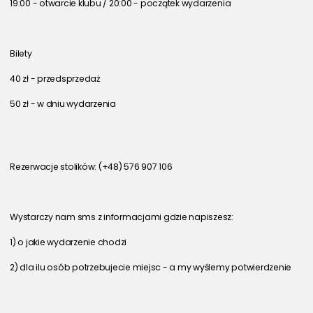
19:00 - otwarcie klubu / 20:00 - początek wydarzenia
Bilety
40 zł - przedsprzedaż
50 zł - w dniu wydarzenia
Rezerwacje stolików: (+48) 576 907 106
Wystarczy nam sms z informacjami gdzie napiszesz:
1) o jakie wydarzenie chodzi
2) dla ilu osób potrzebujecie miejsc - a my wyślemy potwierdzenie