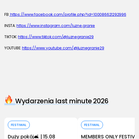
FB:
 https://www.facebook.com/profile.php?id=100086621292996
INSTA: 
https://www.instagram.com/luzne.granie
TIKTOK: 
https://www.tiktok.com/@luznegranie29
YOUTUBE: 
https://www.youtube.com/@luznegranie29
Wydarzenia last minute 2026
Kup bilet
Kup bilet
FESTIWAL
FESTIWAL
Duży pokój🛋️ | 15.08
MEMBERS ONLY FESTIVA