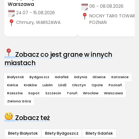
Warszawa
06 - 08.08.2026
24.07 - 15.08.2026
NOCNY TARG TOWARZY
Chmury, WARSZAWA
POZNAŃ
Zobacz co jest grane w innych
miastach
Białystok
Bydgoszcz
Gdańsk
Gdynia
Gliwice
Katowice
Kielce
Kraków
Lublin
Łódź
Olsztyn
Opole
Poznań
Rzeszów
Sopot
Szczecin
Toruń
Wrocław
Warszawa
Zielona Góra
Zobacz też
Bilety Białystok
Bilety Bydgoszcz
Bilety Gdańsk