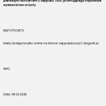
pierwszym koncertem z Seppuku Tour, promującego najnowsze 
wydawnictwo artysty. 
BILETY/TICKETS:
bilety dostępne tylko online na stronie: seppukutour.pl / stage24.pl
INFO:
Data: 08.02.2025