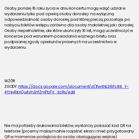
Osoby poniżej 16 roku życia w dniu koncertu mogą wziąć udział w 
wydarzeniu tylko pod opieką osoby dorosłej i na wyłączną 
odpowiedzialność osoby dorosłej, pod której pieczą pozostaje, po 
nabyciu biletów wstępu zarówno dla osoby małoletniej jak i dorosłej. 
Osoby niepełnoletnie, ale które ukończyły 16 lat, mogą uczestniczyć w 
koncercie pod warunkiem posiadania ważnego biletu oraz 
podpisanej zgody opiekunów prawnych na uczestnictwo w 
wydarzeniu.
WZÓR 
ZGODY: 
https://docs.google.com/document/d/1fw4NL2I6Fc98_Y-
4YnjxRIpIQuAVn2nfZmPbFV_3cRs/edit
Nie ma potrzeby drukowania biletów, wystarczy pokazać kod QR na 
telefonie (prosimy maksymalnie rozjaśnić ekran i mieć przygotowany 
QR w momencie podejścia do osoby obsługującej wejście).