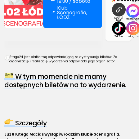
19:00 / sobota
Klub
📍
Scenografia,
ŁÓDŹ
Kopiuj
Messenge
link
TikTok
Instagra
Stage24 jest platformą odpowiadającą za dystrybucję biletów. Za
i
organizację i realizację wydarzenia odpowiada jego organizator.
W tym momencie nie mamy
dostępnych biletów na to wydarzenie.
Szczegóły
Już 8 lutego Macias wystąpi w łodzkim klubie Scenografia, 