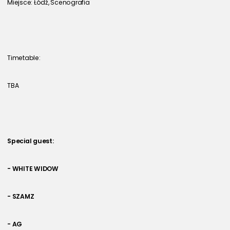
Miejsce: Łódź, Scenografia
Timetable:
TBA
Special guest: 
- WHITE WIDOW 
- SZAMZ 
- AG 