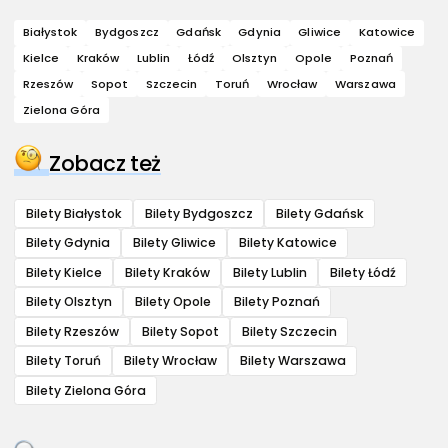
Białystok
Bydgoszcz
Gdańsk
Gdynia
Gliwice
Katowice
Kielce
Kraków
Lublin
Łódź
Olsztyn
Opole
Poznań
Rzeszów
Sopot
Szczecin
Toruń
Wrocław
Warszawa
Zielona Góra
Zobacz też
Bilety Białystok
Bilety Bydgoszcz
Bilety Gdańsk
Bilety Gdynia
Bilety Gliwice
Bilety Katowice
Bilety Kielce
Bilety Kraków
Bilety Lublin
Bilety Łódź
Bilety Olsztyn
Bilety Opole
Bilety Poznań
Bilety Rzeszów
Bilety Sopot
Bilety Szczecin
Bilety Toruń
Bilety Wrocław
Bilety Warszawa
Bilety Zielona Góra