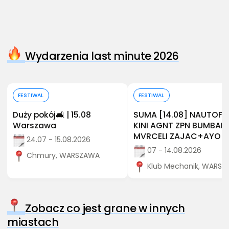
Wydarzenia last minute 2026
Kup bilet
Kup bilet
FESTIWAL
FESTIWAL
Duży pokój🛋️ | 15.08
SUMA [14.08] NAUTOF
Warszawa
KINI AGNT ZPN BUMBAP
MVRCELI ZAJAC+AYO
24.07 - 15.08.2026
07 - 14.08.2026
Chmury, WARSZAWA
Klub Mechanik, WARS
Zobacz co jest grane w innych
miastach