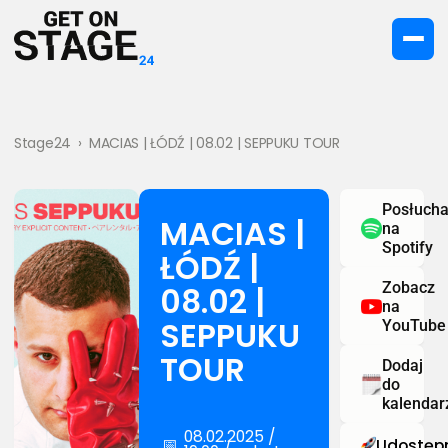
Stage24
›
MACIAS | ŁÓDŹ | 08.02 | SEPPUKU TOUR
Posłucha
MACIAS |
na
Spotify
ŁÓDŹ |
Zobacz
08.02 |
na
SEPPUKU
YouTube
TOUR
Dodaj
do
kalendar
08.02.2025 /
📅
Udostępn