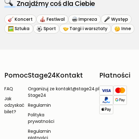
Znajdźmy coś dla Ciebie
Koncert
Festiwal
Impreza
Występ
Sztuka
Sport
Targi i warsztaty
Inne
Pomoc
Stage24
Kontakt
Płatności
FAQ
Organizuj ze
kontakt@stage24.pl
Stage24
Jak
odzyskać
Regulamin
bilet?
Polityka
prywatności
Regulamin
płatności