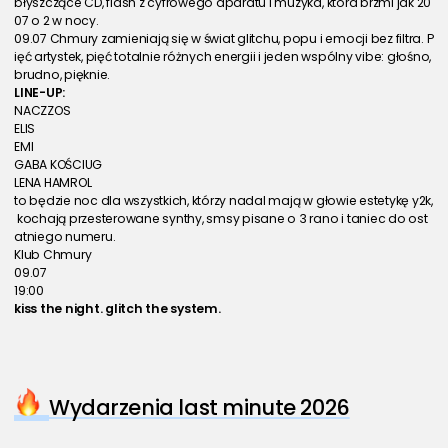
błyszczące CD, flash z cyfrowego aparatu i muzyka, która brzmi jak 20
07 o 2 w nocy.
09.07 Chmury zamieniają się w świat glitchu, popu i emocji bez filtra. P
ięć artystek, pięć totalnie różnych energii i jeden wspólny vibe: głośno, 
brudno, pięknie.
LINE-UP:
NACZZOS
ELIS
EMI
GABA KOŚCIUG
LENA HAMROL
to będzie noc dla wszystkich, którzy nadal mają w głowie estetykę y2k,
 kochają przesterowane synthy, smsy pisane o 3 rano i taniec do ost
atniego numeru.
Klub Chmury
09.07
19:00
kiss the night. glitch the system.
Wydarzenia last minute 2026