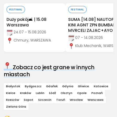
Kup bilet
Kup bilet
FESTIWAL
FESTIWAL
Duży pokój🛋️ | 15.08
SUMA [14.08] NAUTOF
Warszawa
KINI AGNT ZPN BUMBAP
MVRCELI ZAJAC+AYO
24.07 - 15.08.2026
07 - 14.08.2026
Chmury, WARSZAWA
Klub Mechanik, WARS
Zobacz co jest grane w innych
miastach
Białystok
Bydgoszcz
Gdańsk
Gdynia
Gliwice
Katowice
Kielce
Kraków
Lublin
Łódź
Olsztyn
Opole
Poznań
Rzeszów
Sopot
Szczecin
Toruń
Wrocław
Warszawa
Zielona Góra