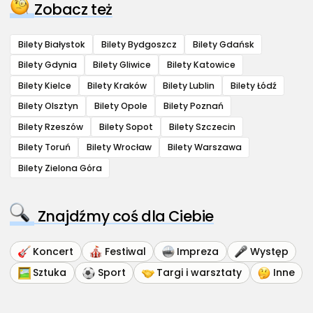
Zobacz też
Bilety Białystok
Bilety Bydgoszcz
Bilety Gdańsk
Bilety Gdynia
Bilety Gliwice
Bilety Katowice
Bilety Kielce
Bilety Kraków
Bilety Lublin
Bilety Łódź
Bilety Olsztyn
Bilety Opole
Bilety Poznań
Bilety Rzeszów
Bilety Sopot
Bilety Szczecin
Bilety Toruń
Bilety Wrocław
Bilety Warszawa
Bilety Zielona Góra
Znajdźmy coś dla Ciebie
Koncert
Festiwal
Impreza
Występ
Sztuka
Sport
Targi i warsztaty
Inne