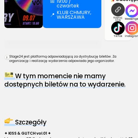
📅
19:00 /
czwartek
KLUB CHMURY,
📍
WARSZAWA
Kopiuj
Messenge
link
TikTok
Instagra
Stage24 jest platformą odpowiadającą za dystrybucję biletów. Za
i
organizację i realizację wydarzenia odpowiada jego organizator.
W tym momencie nie mamy
dostępnych biletów na to wydarzenie.
Szczegóły
✦ KISS & GLITCH vol.01 ✦