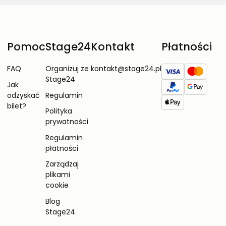
Pomoc
Stage24
Kontakt
Płatności
FAQ
Organizuj ze
kontakt@stage24.pl
Stage24
Jak
odzyskać
Regulamin
bilet?
Polityka
prywatności
Regulamin
płatności
Zarządzaj
plikami
cookie
Blog
Stage24