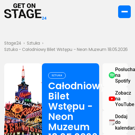
Stage24
›
Sztuka
›
Sztuka - Całodniowy Bilet Wstępu - Neon Muzeum 18.05.2026
Posłucha
na
SZTUKA
Spotify
Całodniowy
Bilet
Zobacz
na
Wstępu -
YouTube
Neon
Dodaj
do
Muzeum
kalendar