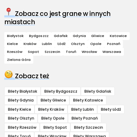
Zobacz co jest grane w innych
miastach
Białystok
Bydgoszcz
Gdańsk
Gdynia
Gliwice
Katowice
Kielce
Kraków
Lublin
Łódź
Olsztyn
Opole
Poznań
Rzeszów
Sopot
Szczecin
Toruń
Wrocław
Warszawa
Zielona Góra
Zobacz też
Bilety Białystok
Bilety Bydgoszcz
Bilety Gdańsk
Bilety Gdynia
Bilety Gliwice
Bilety Katowice
Bilety Kielce
Bilety Kraków
Bilety Lublin
Bilety Łódź
Bilety Olsztyn
Bilety Opole
Bilety Poznań
Bilety Rzeszów
Bilety Sopot
Bilety Szczecin
Bilety Toruń
Bilety Wrocław
Bilety Warszawa