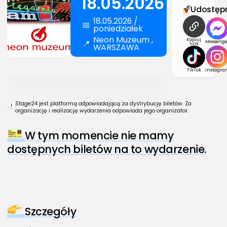
18.05.2026
Udostępn
18.05.2026 /
📅
poniedziałek
Neon Muzeum ,
Kopiuj
📍
Messenge
link
WARSZAWA
TikTok
Instagra
Stage24 jest platformą odpowiadającą za dystrybucję biletów. Za
i
organizację i realizację wydarzenia odpowiada jego organizator.
W tym momencie nie mamy
dostępnych biletów na to wydarzenie.
Szczegóły