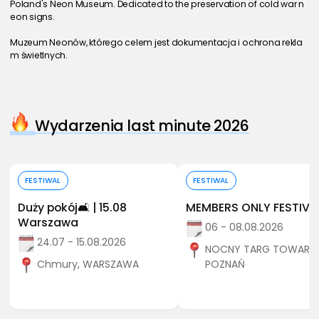
Poland's Neon Museum. Dedicated to the preservation of cold war n
eon signs.
Muzeum Neonów, którego celem jest dokumentacja i ochrona rekla
m świetlnych.
Wydarzenia last minute 2026
Kup bilet
Kup bilet
FESTIWAL
FESTIWAL
Duży pokój🛋️ | 15.08
MEMBERS ONLY FESTIVA
Warszawa
06 - 08.08.2026
24.07 - 15.08.2026
NOCNY TARG TOWARZY
Chmury, WARSZAWA
POZNAŃ