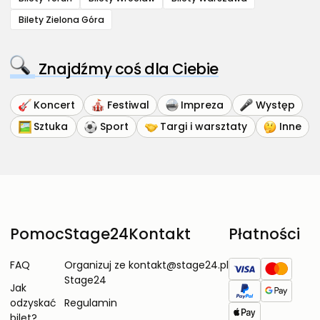
Bilety Zielona Góra
Znajdźmy coś dla Ciebie
Koncert
Festiwal
Impreza
Występ
Sztuka
Sport
Targi i warsztaty
Inne
Pomoc
Stage24
Kontakt
Płatności
FAQ
Organizuj ze
kontakt@stage24.pl
Stage24
Jak
odzyskać
Regulamin
bilet?