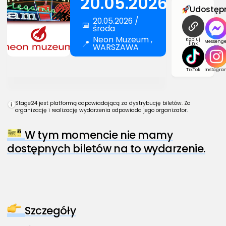
20.05.2026
Udostępn
20.05.2026 /
📅
środa
Neon Muzeum ,
Kopiuj
📍
Messenge
link
WARSZAWA
TikTok
Instagra
Stage24 jest platformą odpowiadającą za dystrybucję biletów. Za
i
organizację i realizację wydarzenia odpowiada jego organizator.
W tym momencie nie mamy
dostępnych biletów na to wydarzenie.
Szczegóły