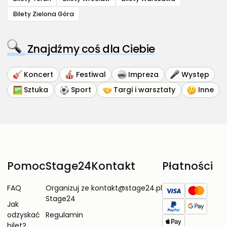
Bilety Zielona Góra
Znajdźmy coś dla Ciebie
Koncert
Festiwal
Impreza
Występ
Sztuka
Sport
Targi i warsztaty
Inne
Pomoc
Stage24
Kontakt
Płatności
FAQ
Organizuj ze
kontakt@stage24.pl
Stage24
Jak
odzyskać
Regulamin
bilet?