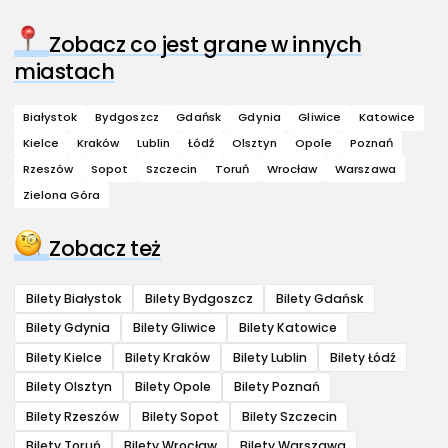
Zobacz co jest grane w innych
miastach
Białystok
Bydgoszcz
Gdańsk
Gdynia
Gliwice
Katowice
Kielce
Kraków
Lublin
Łódź
Olsztyn
Opole
Poznań
Rzeszów
Sopot
Szczecin
Toruń
Wrocław
Warszawa
Zielona Góra
Zobacz też
Bilety Białystok
Bilety Bydgoszcz
Bilety Gdańsk
Bilety Gdynia
Bilety Gliwice
Bilety Katowice
Bilety Kielce
Bilety Kraków
Bilety Lublin
Bilety Łódź
Bilety Olsztyn
Bilety Opole
Bilety Poznań
Bilety Rzeszów
Bilety Sopot
Bilety Szczecin
Bilety Toruń
Bilety Wrocław
Bilety Warszawa