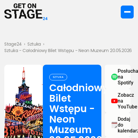
Stage24
›
Sztuka
›
Sztuka - Całodniowy Bilet Wstępu - Neon Muzeum 20.05.2026
Posłucha
na
SZTUKA
Spotify
Całodniowy
Bilet
Zobacz
na
Wstępu -
YouTube
Neon
Dodaj
do
Muzeum
kalendar