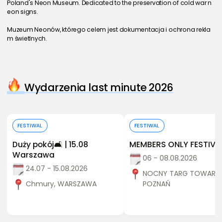
Poland's Neon Museum. Dedicated to the preservation of cold war n
eon signs.
Muzeum Neonów, którego celem jest dokumentacja i ochrona rekla
m świetlnych.
Wydarzenia last minute 2026
Kup bilet
Kup bilet
FESTIWAL
FESTIWAL
Duży pokój🛋️ | 15.08
MEMBERS ONLY FESTIVA
Warszawa
06 - 08.08.2026
24.07 - 15.08.2026
NOCNY TARG TOWARZY
Chmury, WARSZAWA
POZNAŃ