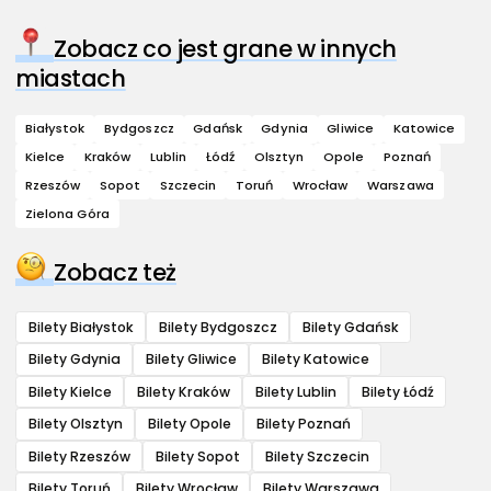
Zobacz co jest grane w innych
miastach
Białystok
Bydgoszcz
Gdańsk
Gdynia
Gliwice
Katowice
Kielce
Kraków
Lublin
Łódź
Olsztyn
Opole
Poznań
Rzeszów
Sopot
Szczecin
Toruń
Wrocław
Warszawa
Zielona Góra
Zobacz też
Bilety Białystok
Bilety Bydgoszcz
Bilety Gdańsk
Bilety Gdynia
Bilety Gliwice
Bilety Katowice
Bilety Kielce
Bilety Kraków
Bilety Lublin
Bilety Łódź
Bilety Olsztyn
Bilety Opole
Bilety Poznań
Bilety Rzeszów
Bilety Sopot
Bilety Szczecin
Bilety Toruń
Bilety Wrocław
Bilety Warszawa