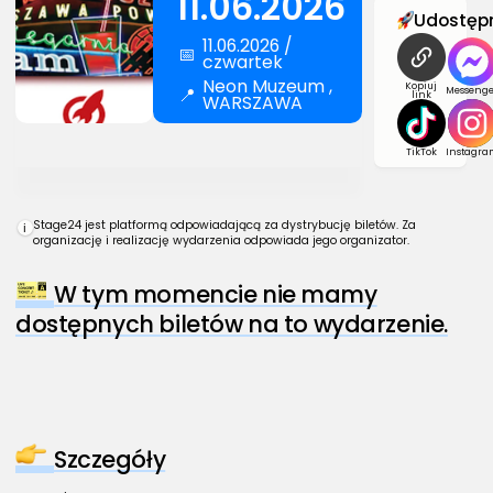
11.06.2026
Udostępn
11.06.2026 /
📅
czwartek
Neon Muzeum ,
Kopiuj
📍
Messenge
link
WARSZAWA
TikTok
Instagra
Stage24 jest platformą odpowiadającą za dystrybucję biletów. Za
i
organizację i realizację wydarzenia odpowiada jego organizator.
W tym momencie nie mamy
dostępnych biletów na to wydarzenie.
Szczegóły