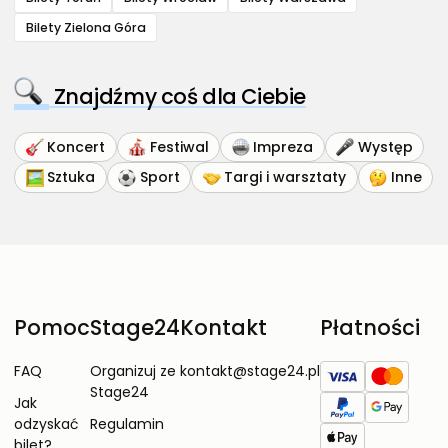
Bilety Zielona Góra
Znajdźmy coś dla Ciebie
Koncert
Festiwal
Impreza
Występ
Sztuka
Sport
Targi i warsztaty
Inne
Pomoc
Stage24
Kontakt
Płatności
FAQ
Organizuj ze
kontakt@stage24.pl
Stage24
Jak
odzyskać
Regulamin
bilet?