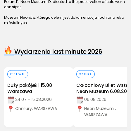
Poland's Neon Museum. Dedicated to the preservation of cold war n
eon signs.
Muzeum Neonów, którego celem jest dokumentacja i ochrona rekla
m świetlnych.
Wydarzenia last minute 2026
Kup bilet
Kup bilet
FESTIWAL
SZTUKA
Duży pokój🛋️ | 15.08
Całodniowy Bilet Wstęp
Warszawa
Neon Muzeum 6.08.202
24.07 - 15.08.2026
06.08.2026
Chmury, WARSZAWA
Neon Muzeum ,
WARSZAWA