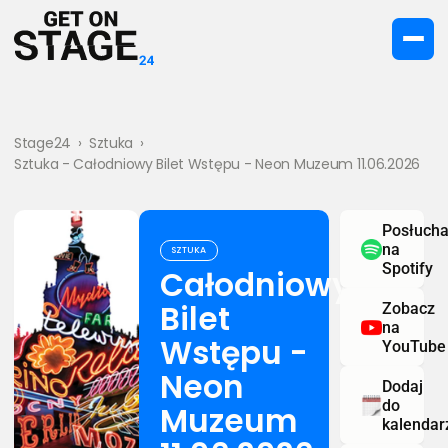
Stage24
›
Sztuka
›
Sztuka - Całodniowy Bilet Wstępu - Neon Muzeum 11.06.2026
Posłucha
na
SZTUKA
Spotify
Całodniowy
Bilet
Zobacz
na
Wstępu -
YouTube
Neon
Dodaj
do
Muzeum
kalendar