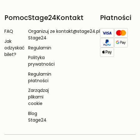
Pomoc
Stage24
Kontakt
Płatności
FAQ
Organizuj ze
kontakt@stage24.pl
Stage24
Jak
odzyskać
Regulamin
bilet?
Polityka
prywatności
Regulamin
płatności
Zarządzaj
plikami
cookie
Blog
Stage24