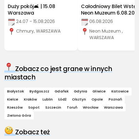
Duży pokój🛋️ | 15.08
Całodniowy Bilet Wstęp
Warszawa
Neon Muzeum 6.08.202
24.07 - 15.08.2026
06.08.2026
Chmury, WARSZAWA
Neon Muzeum ,
WARSZAWA
Zobacz co jest grane w innych
miastach
Białystok
Bydgoszcz
Gdańsk
Gdynia
Gliwice
Katowice
Kielce
Kraków
Lublin
Łódź
Olsztyn
Opole
Poznań
Rzeszów
Sopot
Szczecin
Toruń
Wrocław
Warszawa
Zielona Góra
Zobacz też