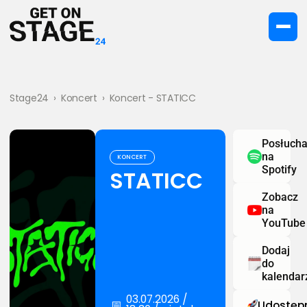
Stage24
›
Koncert
›
Koncert - STATICC
Posłucha
na
KONCERT
Spotify
STATICC
Zobacz
na
YouTube
Dodaj
do
kalendar
03.07.2026 /
📅
Udostępn