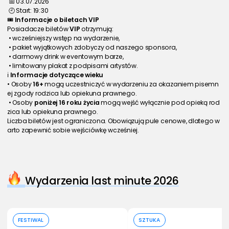
 📅 03.07.2026
 🕘 Start: 19:30
🎟️
 Informacje o biletach VIP
Posiadacze biletów 
VIP
 otrzymują:
 • wcześniejszy wstęp na wydarzenie,
 • pakiet wyjątkowych zdobyczy od naszego sponsora,
 • darmowy drink w eventowym barze,
 • limitowany plakat z podpisami artystów.
ℹ️
 Informacje dotyczące wieku
• Osoby 
16+
 mogą uczestniczyć w wydarzeniu za okazaniem pisemn
ej zgody rodzica lub opiekuna prawnego.
 • Osoby 
poniżej 16 roku życia
 mogą wejść wyłącznie pod opieką rod
zica lub opiekuna prawnego.
Liczba biletów jest ograniczona. Obowiązują pule cenowe, dlatego w
arto zapewnić sobie wejściówkę wcześniej.
Wydarzenia last minute 2026
Kup bilet
Kup bilet
FESTIWAL
SZTUKA