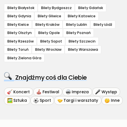
Bilety Białystok
Bilety Bydgoszcz
Bilety Gdańsk
Bilety Gdynia
Bilety Gliwice
Bilety Katowice
Bilety Kielce
Bilety Kraków
Bilety Lublin
Bilety Łódź
Bilety Olsztyn
Bilety Opole
Bilety Poznań
Bilety Rzeszów
Bilety Sopot
Bilety Szczecin
Bilety Toruń
Bilety Wrocław
Bilety Warszawa
Bilety Zielona Góra
Znajdźmy coś dla Ciebie
Koncert
Festiwal
Impreza
Występ
Sztuka
Sport
Targi i warsztaty
Inne