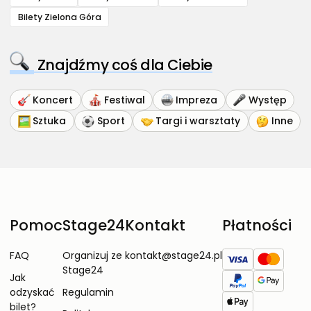
Bilety Zielona Góra
Znajdźmy coś dla Ciebie
Koncert
Festiwal
Impreza
Występ
Sztuka
Sport
Targi i warsztaty
Inne
Pomoc
Stage24
Kontakt
Płatności
FAQ
Organizuj ze
kontakt@stage24.pl
Stage24
Jak
odzyskać
Regulamin
bilet?