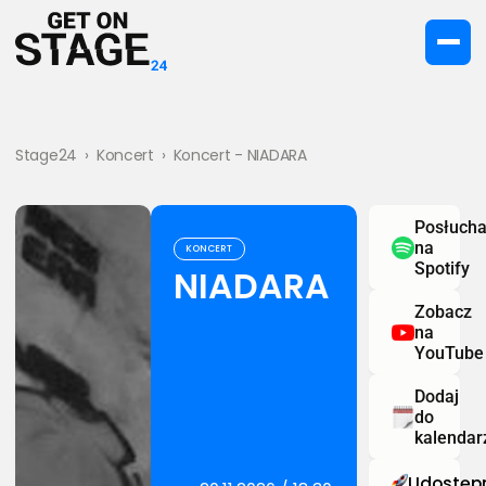
Stage24
›
Koncert
›
Koncert - NIADARA
Posłucha
na
KONCERT
Spotify
NIADARA
Zobacz
na
YouTube
Dodaj
do
kalendar
Udostępn