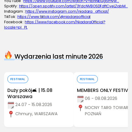
You Tube : 
https://www.youtube.com/watch?v=lbHNbug5myw...
Spotify : 
https://open.spotify.com/artist/3YdcNVBOSDFdftCveLZqbM...
Instagram : 
https://www.instagram.com/niadara_official/
TikTok : 
https://www.tiktok.com/@niadaraofficial
Facebook : 
https://www.facebook.com/NiadaraOfficial?
locale=pl_PL
Wydarzenia last minute 2026
Kup bilet
Kup bilet
FESTIWAL
FESTIWAL
Duży pokój🛋️ | 15.08
MEMBERS ONLY FESTIVA
Warszawa
06 - 08.08.2026
24.07 - 15.08.2026
NOCNY TARG TOWARZY
Chmury, WARSZAWA
POZNAŃ