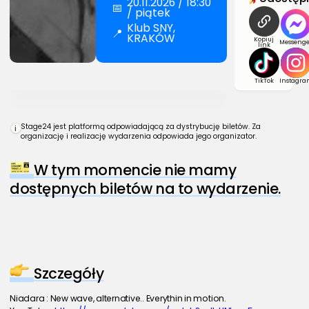
20.11.2026 / 18:30
📅
/ piątek
Klub SNY,
📍
KRAKÓW
Kopiuj
Messenge
link
TikTok
Instagra
Stage24 jest platformą odpowiadającą za dystrybucję biletów. Za
i
organizację i realizację wydarzenia odpowiada jego organizator.
W tym momencie nie mamy
dostępnych biletów na to wydarzenie.
Szczegóły
Niadara : New wave, alternative.. Everythin in motion.