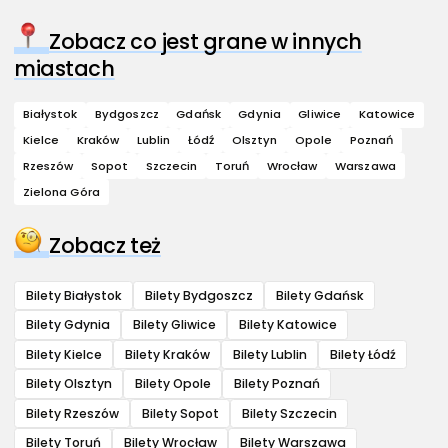
Zobacz co jest grane w innych
miastach
Białystok
Bydgoszcz
Gdańsk
Gdynia
Gliwice
Katowice
Kielce
Kraków
Lublin
Łódź
Olsztyn
Opole
Poznań
Rzeszów
Sopot
Szczecin
Toruń
Wrocław
Warszawa
Zielona Góra
Zobacz też
Bilety Białystok
Bilety Bydgoszcz
Bilety Gdańsk
Bilety Gdynia
Bilety Gliwice
Bilety Katowice
Bilety Kielce
Bilety Kraków
Bilety Lublin
Bilety Łódź
Bilety Olsztyn
Bilety Opole
Bilety Poznań
Bilety Rzeszów
Bilety Sopot
Bilety Szczecin
Bilety Toruń
Bilety Wrocław
Bilety Warszawa