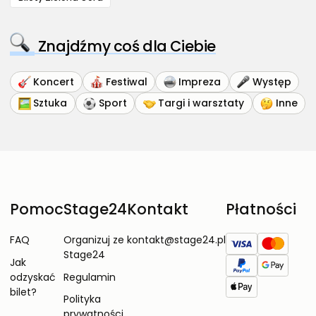
Znajdźmy coś dla Ciebie
Koncert
Festiwal
Impreza
Występ
Sztuka
Sport
Targi i warsztaty
Inne
Pomoc
Stage24
Kontakt
Płatności
FAQ
Organizuj ze
kontakt@stage24.pl
Stage24
Jak
odzyskać
Regulamin
bilet?
Polityka
prywatności