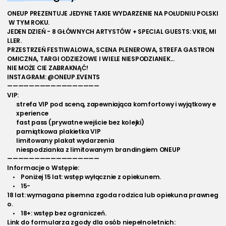
ONEUP PREZENTUJE JEDYNE TAKIE WYDARZENIE NA POŁUDNIU POLSKI
 W TYM ROKU. 
JEDEN DZIEŃ - 8 GŁÓWNYCH ARTYSTÓW + SPECIAL GUESTS: VKIE, MI
LLER.
PRZESTRZEŃ FESTIWALOWA, SCENA PLENEROWA, STREFA GASTRON
OMICZNA, TARGI ODZIEŻOWE I WIELE NIESPODZIANEK...
NIE MOŻE CIE ZABRAKNĄĆ!
INSTAGRAM: @ONEUP.EVENTS
—————————————————
VIP:
strefa VIP pod sceną, zapewniająca komfortowy i wyjątkowy e
xperience
fast pass (prywatne wejście bez kolejki)
pamiątkowa plakietka VIP
limitowany plakat wydarzenia  
niespodzianka z limitowanym brandingiem ONEUP
—————————————————
Informacje o Wstępie:
    •    Poniżej 15 lat: wstęp wyłącznie z opiekunem.
    •    15-
18 lat: wymagana pisemna zgoda rodzica lub opiekuna prawneg
o.
    •    18+: wstęp bez ograniczeń.
Link do formularza zgody dla osób niepełnoletnich: