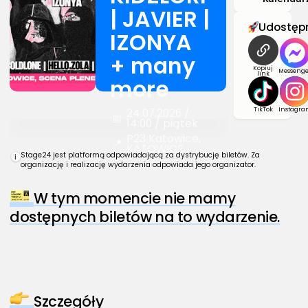
| JAVIER |
Udostępn
IZONYA
+ many
Kopiuj
Messenge
link
more
TikTok
Instagra
24.07.2026 /
📅
14:00 / piątek
P23 Katowice,
📍
KATOWICE
Stage24 jest platformą odpowiadającą za dystrybucję biletów. Za
i
organizację i realizację wydarzenia odpowiada jego organizator.
W tym momencie nie mamy
dostępnych biletów na to wydarzenie.
Szczegóły