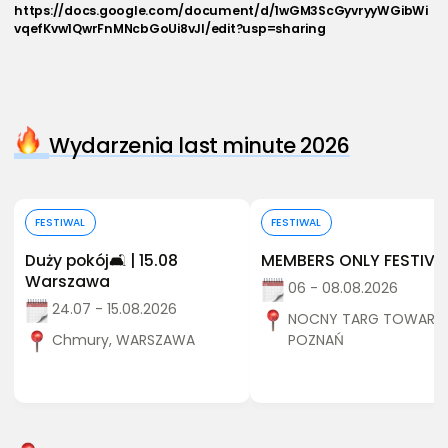
https://docs.google.com/document/d/1wGM3ScGyvryyWGibWi
vqefKvw1QwrFnMNcbGoUi8vJI/edit?usp=sharing
Wydarzenia last minute 2026
Kup bilet
Kup bilet
FESTIWAL
FESTIWAL
Duży pokój🛋️ | 15.08
MEMBERS ONLY FESTIVA
Warszawa
06 - 08.08.2026
24.07 - 15.08.2026
NOCNY TARG TOWARZY
Chmury, WARSZAWA
POZNAŃ