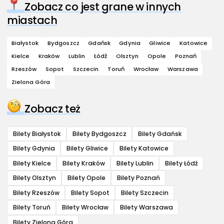
Zobacz co jest grane w innych
miastach
Białystok
Bydgoszcz
Gdańsk
Gdynia
Gliwice
Katowice
Kielce
Kraków
Lublin
Łódź
Olsztyn
Opole
Poznań
Rzeszów
Sopot
Szczecin
Toruń
Wrocław
Warszawa
Zielona Góra
Zobacz też
Bilety Białystok
Bilety Bydgoszcz
Bilety Gdańsk
Bilety Gdynia
Bilety Gliwice
Bilety Katowice
Bilety Kielce
Bilety Kraków
Bilety Lublin
Bilety Łódź
Bilety Olsztyn
Bilety Opole
Bilety Poznań
Bilety Rzeszów
Bilety Sopot
Bilety Szczecin
Bilety Toruń
Bilety Wrocław
Bilety Warszawa
Bilety Zielona Góra