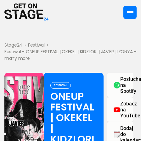
Stage24
›
Festiwal
›
Festiwal - ONEUP FESTIVAL | OKEKEL | KIDZLORI | JAVIER | IZONYA +
many more
Posłucha
na
FESTIWAL
Spotify
ONEUP
FESTIVAL
Zobacz
na
| OKEKEL
YouTube
|
Dodaj
do
KIDZLORI
kalendar