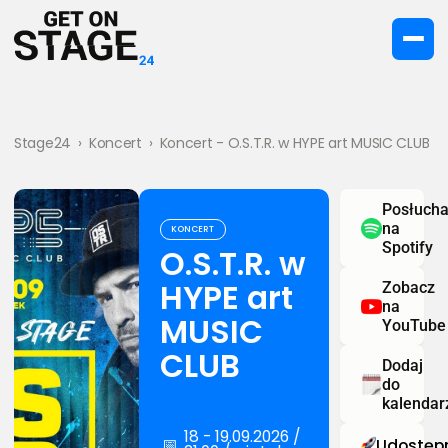
Stage24
›
Koncert
›
Koncert - O.S.T.R. w HYPE art MUSIC CLUB
Posłucha
na
KONCERT
Spotify
O.S.T.R. w
HYPE art
Zobacz
na
MUSIC
YouTube
CLUB
Dodaj
do
kalendar
18 - 19.09.2026 /
📅
Udostępn