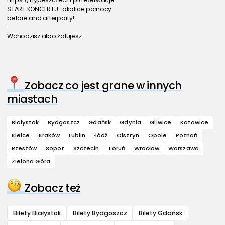
START KONCERTU : okolice północy
before and afterparty!
—
Wchodzisz albo żałujesz.
Zobacz co jest grane w innych
miastach
Białystok
Bydgoszcz
Gdańsk
Gdynia
Gliwice
Katowice
Kielce
Kraków
Lublin
Łódź
Olsztyn
Opole
Poznań
Rzeszów
Sopot
Szczecin
Toruń
Wrocław
Warszawa
Zielona Góra
Zobacz też
Bilety Białystok
Bilety Bydgoszcz
Bilety Gdańsk