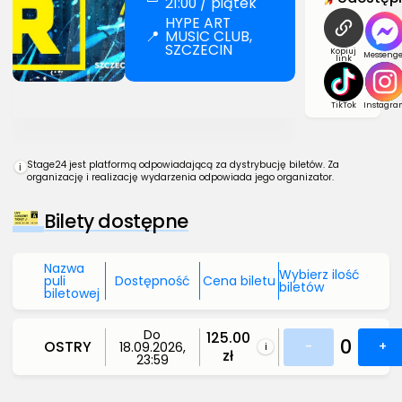
21:00 / piątek
HYPE ART
📍
MUSIC CLUB,
SZCZECIN
Kopiuj
Messenge
link
TikTok
Instagra
Stage24 jest platformą odpowiadającą za dystrybucję biletów. Za
i
organizację i realizację wydarzenia odpowiada jego organizator.
Bilety dostępne
Nazwa
Wybierz ilość
puli
Dostępność
Cena biletu
biletów
biletowej
Do
125.00
0
OSTRY
-
+
18.09.2026,
i
zł
23:59