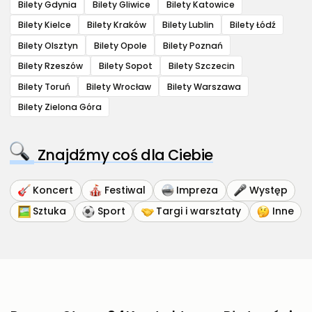
Bilety Gdynia
Bilety Gliwice
Bilety Katowice
Bilety Kielce
Bilety Kraków
Bilety Lublin
Bilety Łódź
Bilety Olsztyn
Bilety Opole
Bilety Poznań
Bilety Rzeszów
Bilety Sopot
Bilety Szczecin
Bilety Toruń
Bilety Wrocław
Bilety Warszawa
Bilety Zielona Góra
Znajdźmy coś dla Ciebie
Koncert
Festiwal
Impreza
Występ
Sztuka
Sport
Targi i warsztaty
Inne