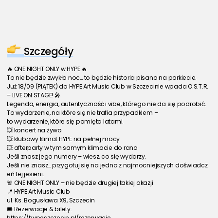
Szczegóły
🔥 ONE NIGHT ONLY w HYPE 🔥
To nie będzie zwykła noc… to będzie historia pisana na parkiecie.
Już 18/09 (PIĄTEK) do HYPE Art Music Club w Szczecinie wpada O.S.T.R. 
– LIVE ON STAGE! 🎤
Legenda, energia, autentyczność i vibe, którego nie da się podrobić.
To wydarzenie, na które się nie trafia przypadkiem –
to wydarzenie, które się pamięta latami.
💥 koncert na żywo
💥 klubowy klimat HYPE na pełnej mocy
💥 afterparty w tym samym klimacie do rana
Jeśli znasz jego numery – wiesz, co się wydarzy.
Jeśli nie znasz… przygotuj się na jedno z najmocniejszych doświadcz
eń tej jesieni.
🚨 ONE NIGHT ONLY – nie będzie drugiej takiej okazji
📍 HYPE Art Music Club
ul. Ks. Bogusława X9, Szczecin
🎟 Rezerwacje & bilety:
https://hypeszczecin.pl/rezerwacje