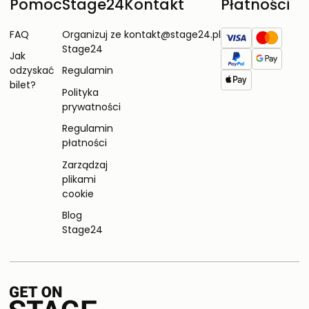
Pomoc
Stage24
Kontakt
Płatności
FAQ
Organizuj ze
kontakt@stage24.pl
Stage24
Jak
odzyskać
Regulamin
bilet?
Polityka
prywatności
Regulamin
płatności
Zarządzaj
plikami
cookie
Blog
Stage24