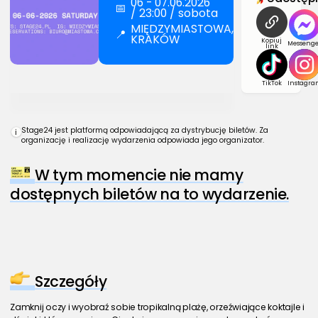
06 - 07.06.2026
📅
/ 23:00 / sobota
MIĘDZYMIASTOWA,
📍
KRAKÓW
Kopiuj
Messenge
link
TikTok
Instagra
Stage24 jest platformą odpowiadającą za dystrybucję biletów. Za
i
organizację i realizację wydarzenia odpowiada jego organizator.
W tym momencie nie mamy
dostępnych biletów na to wydarzenie.
Szczegóły
Zamknij oczy i wyobraź sobie tropikalną plażę, orzeźwiające koktajle i 