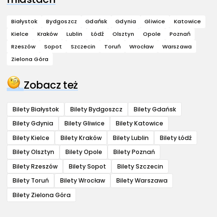
Białystok
Bydgoszcz
Gdańsk
Gdynia
Gliwice
Katowice
Kielce
Kraków
Lublin
Łódź
Olsztyn
Opole
Poznań
Rzeszów
Sopot
Szczecin
Toruń
Wrocław
Warszawa
Zielona Góra
Zobacz też
Bilety Białystok
Bilety Bydgoszcz
Bilety Gdańsk
Bilety Gdynia
Bilety Gliwice
Bilety Katowice
Bilety Kielce
Bilety Kraków
Bilety Lublin
Bilety Łódź
Bilety Olsztyn
Bilety Opole
Bilety Poznań
Bilety Rzeszów
Bilety Sopot
Bilety Szczecin
Bilety Toruń
Bilety Wrocław
Bilety Warszawa
Bilety Zielona Góra