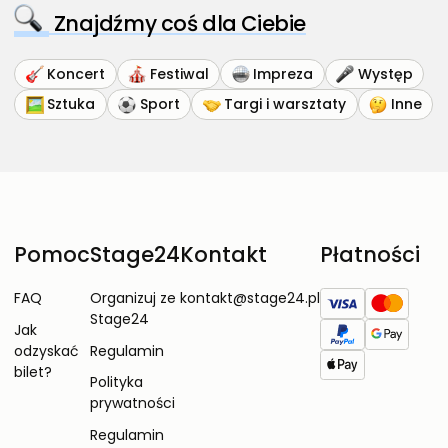
Znajdźmy coś dla Ciebie
Koncert
Festiwal
Impreza
Występ
Sztuka
Sport
Targi i warsztaty
Inne
Pomoc
Stage24
Kontakt
Płatności
FAQ
Organizuj ze
kontakt@stage24.pl
Stage24
Jak
odzyskać
Regulamin
bilet?
Polityka
prywatności
Regulamin