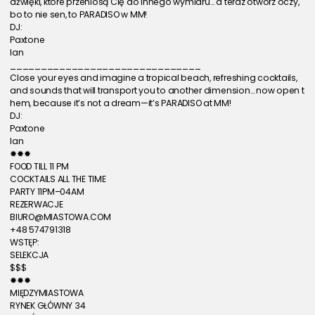
dźwięki, które przeniosą Cię do innego wymiaru… a teraz otwórz oczy, 
bo to nie sen, to PARADISO w MM!
DJ:
Paxtone
Ian
_______________________________
Close your eyes and imagine a tropical beach, refreshing cocktails, 
and sounds that will transport you to another dimension… now open t
hem, because it’s not a dream—it’s PARADISO at MM!
DJ:
Paxtone
Ian
✹✹✹
FOOD TILL 11 PM
COCKTAILS ALL THE TIME
PARTY 11PM–04AM
REZERWACJE
BIURO@MIASTOWA.COM
+48 574791318
WSTĘP:
SELEKCJA
$$$
✹✹✹
MIĘDZYMIASTOWA
RYNEK GŁÓWNY 34