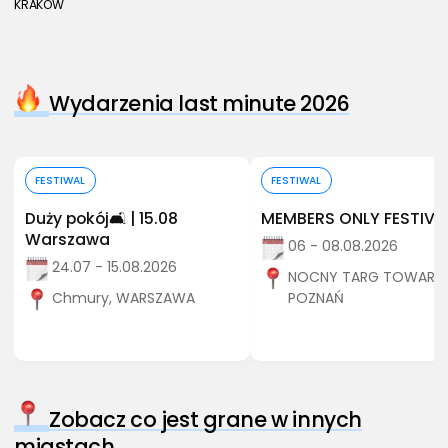
KRAKÓW
Wydarzenia last minute 2026
Kup bilet
Kup bilet
FESTIWAL
FESTIWAL
Duży pokój🛋️ | 15.08
MEMBERS ONLY FESTIVA
Warszawa
06 - 08.08.2026
24.07 - 15.08.2026
NOCNY TARG TOWARZY
Chmury, WARSZAWA
POZNAŃ
Zobacz co jest grane w innych
miastach