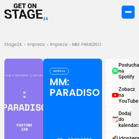
Stage24
›
Impreza
›
Impreza - MM: PARADISO
Posłucha
na
IMPREZA
Spotify
MM:
PARADISO
Zobacz
na
YouTube
Dodaj
do
kalendar
Udostępn