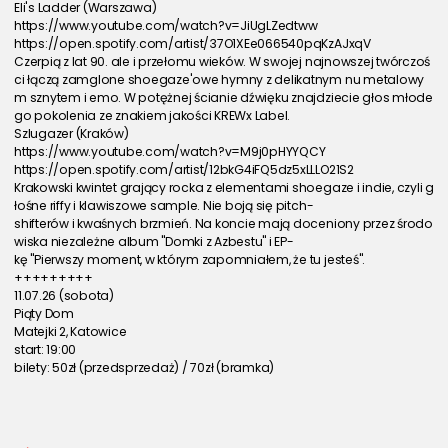
Eli's Ladder (Warszawa)
https://www.youtube.com/watch?v=JiUgLZedtww
https://open.spotify.com/artist/37O1XEe066540pqKzAJxqV
Czerpią z lat 90. ale i przełomu wieków. W swojej najnowszej twórczoś
ci łączą zamglone shoegaze'owe hymny z delikatnym nu metalowy
m sznytem i emo. W potężnej ścianie dźwięku znajdziecie głos młode
go pokolenia ze znakiem jakości KREWx Label.
Szlugazer (Kraków)
https://www.youtube.com/watch?v=M9j0pHYYQCY
https://open.spotify.com/artist/12bkG4iFQ5dz5xLLLO21S2
Krakowski kwintet grający rocka z elementami shoegaze i indie, czyli g
łośne riffy i klawiszowe sample. Nie boją się pitch-
shifterów i kwaśnych brzmień. Na koncie mają doceniony przez środo
wiska niezależne album "Domki z Azbestu" i EP-
kę "Pierwszy moment, w którym zapomniałem, że tu jesteś".
+++++++++
11.07.26 (sobota)
Piąty Dom
Matejki 2, Katowice
start: 19:00
bilety: 50zł (przedsprzedaż) / 70zł (bramka)