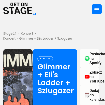
Stage24
›
Koncert
›
Koncert - Glimmer + Eli's Ladder + Szlugazer
Posłucha
na
KONCERT
Spotify
Glimmer
+ Eli's
Zobacz
na
Ladder +
YouTube
Szlugazer
Dodaj
do
kalendar