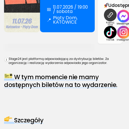
Udostępn
11.07.2026 / 19:00
📅
/ sobota
Piąty Dom,
📍
KATOWICE
Kopiuj
Messenge
link
TikTok
Instagra
Stage24 jest platformą odpowiadającą za dystrybucję biletów. Za
i
organizację i realizację wydarzenia odpowiada jego organizator.
W tym momencie nie mamy
dostępnych biletów na to wydarzenie.
Szczegóły