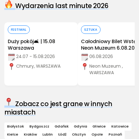
Wydarzenia last minute 2026
Kup bilet
Kup bilet
FESTIWAL
SZTUKA
Duży pokój🛋️ | 15.08
Całodniowy Bilet Wstęp
Warszawa
Neon Muzeum 6.08.202
24.07 - 15.08.2026
06.08.2026
Chmury, WARSZAWA
Neon Muzeum ,
WARSZAWA
Zobacz co jest grane w innych
miastach
Białystok
Bydgoszcz
Gdańsk
Gdynia
Gliwice
Katowice
Kielce
Kraków
Lublin
Łódź
Olsztyn
Opole
Poznań