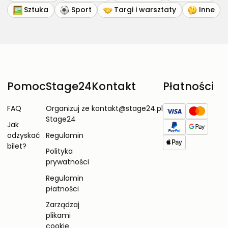
Sztuka
Sport
Targi i warsztaty
Inne
Pomoc
Stage24
Kontakt
Płatności
FAQ
Organizuj ze
kontakt@stage24.pl
Stage24
Jak
odzyskać
Regulamin
bilet?
Polityka
prywatności
Regulamin
płatności
Zarządzaj
plikami
cookie