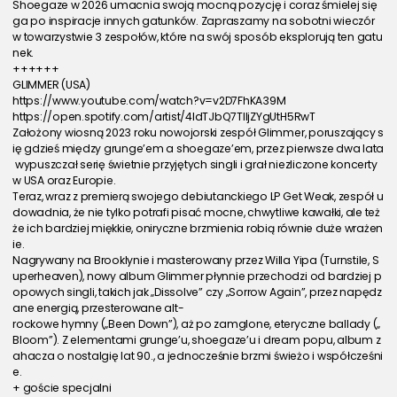
Shoegaze w 2026 umacnia swoją mocną pozycję i coraz śmielej się
ga po inspiracje innych gatunków. Zapraszamy na sobotni wieczór 
w towarzystwie 3 zespołów, które na swój sposób eksplorują ten gatu
nek.
++++++
GLIMMER (USA)
https://www.youtube.com/watch?v=v2D7FhKA39M
https://open.spotify.com/artist/4ldTJbQ7TIIjZYgUtH5RwT
Założony wiosną 2023 roku nowojorski zespół Glimmer, poruszający s
ię gdzieś między grunge’em a shoegaze’em, przez pierwsze dwa lata
 wypuszczał serię świetnie przyjętych singli i grał niezliczone koncerty 
w USA oraz Europie.
Teraz, wraz z premierą swojego debiutanckiego LP Get Weak, zespół u
dowadnia, że nie tylko potrafi pisać mocne, chwytliwe kawałki, ale też 
że ich bardziej miękkie, oniryczne brzmienia robią równie duże wrażen
ie.
Nagrywany na Brooklynie i masterowany przez Willa Yipa (Turnstile, S
uperheaven), nowy album Glimmer płynnie przechodzi od bardziej p
opowych singli, takich jak „Dissolve” czy „Sorrow Again”, przez napędz
ane energią, przesterowane alt-
rockowe hymny („Been Down”), aż po zamglone, eteryczne ballady („
Bloom”). Z elementami grunge’u, shoegaze’u i dream popu, album z
ahacza o nostalgię lat 90., a jednocześnie brzmi świeżo i współcześni
e.
+ goście specjalni