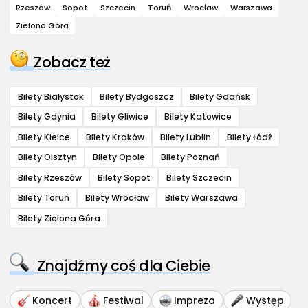
Rzeszów
Sopot
Szczecin
Toruń
Wrocław
Warszawa
Zielona Góra
Zobacz też
Bilety Białystok
Bilety Bydgoszcz
Bilety Gdańsk
Bilety Gdynia
Bilety Gliwice
Bilety Katowice
Bilety Kielce
Bilety Kraków
Bilety Lublin
Bilety Łódź
Bilety Olsztyn
Bilety Opole
Bilety Poznań
Bilety Rzeszów
Bilety Sopot
Bilety Szczecin
Bilety Toruń
Bilety Wrocław
Bilety Warszawa
Bilety Zielona Góra
Znajdźmy coś dla Ciebie
Koncert
Festiwal
Impreza
Występ