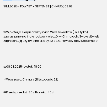
🌸MLECZE + POWABY + SEPTEMBIE | CHMURY, 08.08
🌸W piątek, 8 sierpnia wszystkich Warszawiaków (i nie tylko) 
zapraszamy na indie rockowy wieczór w Chmurach. Swoje dźwięki 
zaprezentują trzy świetne składy: Mlecze, Powaby oraz Septembie! 
📅08.08.2025 (piątek) 18:00
📌Warszawa, Chmury (11 Listopada 22)
🎟️Przedsprzedaż: 30zł Bramka: 40zł