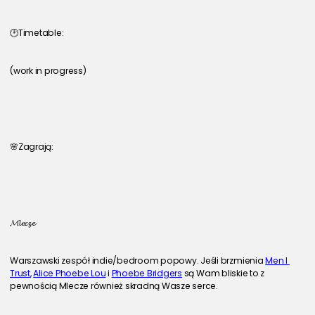
🕑Timetable:
(work in progress)
🌸Zagrają:
𝓜𝓵𝓮𝓬𝔃𝓮
Warszawski zespół indie/bedroom popowy. Jeśli brzmienia 
Men I 
Trust
, 
Alice Phoebe Lou
 i 
Phoebe Bridgers
 są Wam bliskie to z 
pewnością Mlecze również skradną Wasze serce.