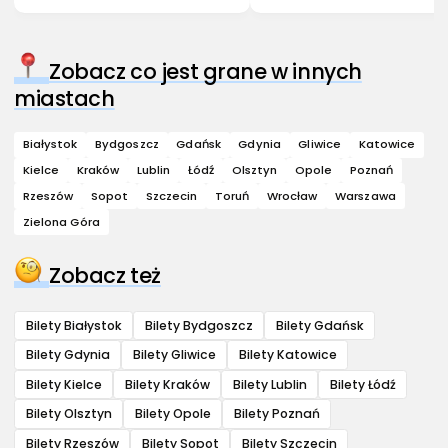
Zobacz co jest grane w innych
miastach
Białystok
Bydgoszcz
Gdańsk
Gdynia
Gliwice
Katowice
Kielce
Kraków
Lublin
Łódź
Olsztyn
Opole
Poznań
Rzeszów
Sopot
Szczecin
Toruń
Wrocław
Warszawa
Zielona Góra
Zobacz też
Bilety Białystok
Bilety Bydgoszcz
Bilety Gdańsk
Bilety Gdynia
Bilety Gliwice
Bilety Katowice
Bilety Kielce
Bilety Kraków
Bilety Lublin
Bilety Łódź
Bilety Olsztyn
Bilety Opole
Bilety Poznań
Bilety Rzeszów
Bilety Sopot
Bilety Szczecin