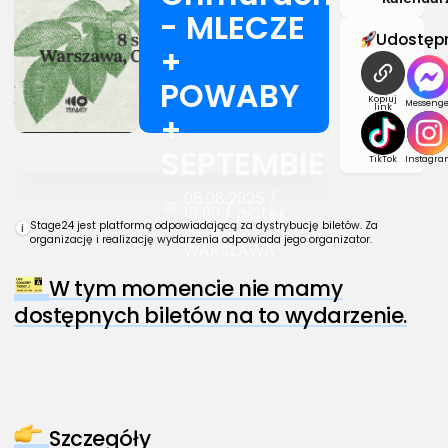
- MLECZE
Udostępn
+
POWABY
Kopiuj
Messenge
link
+
SEPTEMBIE
TikTok
Instagra
08.08.2025 /
📅
18:00 / piątek
Stage24 jest platformą odpowiadającą za dystrybucję biletów. Za
i
Chmury,
📍
organizację i realizację wydarzenia odpowiada jego organizator.
WARSZAWA
W tym momencie nie mamy
dostępnych biletów na to wydarzenie.
Szczegóły