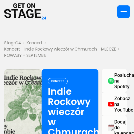
Stage24
›
Koncert
›
Koncert - Indie Rockowy wieczór w Chmurach - MLECZE +
POWABY + SEPTEMBIE
Posłucha
na
KONCERT
Spotify
Indie
Rockowy
Zobacz
na
wieczór
YouTube
w
Dodaj
do
Chmurach
kalendar