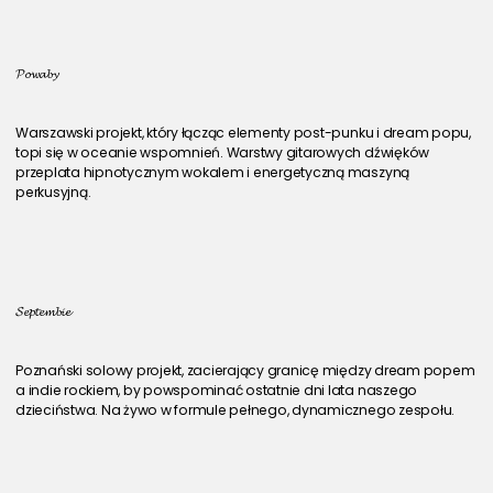
𝓟𝓸𝔀𝓪𝓫𝔂
Warszawski projekt, który łącząc elementy post-punku i dream popu, 
topi się w oceanie wspomnień. Warstwy gitarowych dźwięków 
przeplata hipnotycznym wokalem i energetyczną maszyną 
perkusyjną.
𝓢𝓮𝓹𝓽𝓮𝓶𝓫𝓲𝓮
Poznański solowy projekt, zacierający granicę między dream popem 
a indie rockiem, by powspominać ostatnie dni lata naszego 
dzieciństwa. Na żywo w formule pełnego, dynamicznego zespołu. 