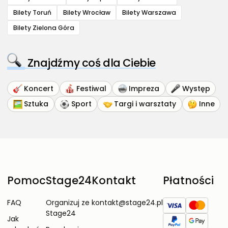
Bilety Toruń
Bilety Wrocław
Bilety Warszawa
Bilety Zielona Góra
Znajdźmy coś dla Ciebie
Koncert
Festiwal
Impreza
Występ
Sztuka
Sport
Targi i warsztaty
Inne
Pomoc
Stage24
Kontakt
Płatności
FAQ
Organizuj ze
kontakt@stage24.pl
Stage24
Jak