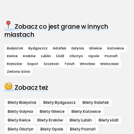
Zobacz co jest grane w innych
miastach
Białystok
Bydgoszcz
Gdańsk
Gdynia
Gliwice
Katowice
Kielce
Kraków
Lublin
Łódź
Olsztyn
Opole
Poznań
Rzeszów
Sopot
Szczecin
Toruń
Wrocław
Warszawa
Zielona Góra
Zobacz też
Bilety Białystok
Bilety Bydgoszcz
Bilety Gdańsk
Bilety Gdynia
Bilety Gliwice
Bilety Katowice
Bilety Kielce
Bilety Kraków
Bilety Lublin
Bilety Łódź
Bilety Olsztyn
Bilety Opole
Bilety Poznań