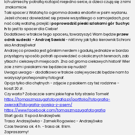
Ich uśmiechy potrafią roztopić niejedno serce, a dzieci czują się z nimi
 znakomicie. 
Taki spacer z Watahą to ogromna dawka endorfin w psim wydaniu. 
Jeżeli chcesz dowiedzieć się prawie wszystkiego o samojedach, poz
nać całą watahę, przejść i 
poprowadzić pieski szlakami gór Suchyc
h
 to jest to spacer dla Ciebie!
Dodatkowo w trakcie tego spaceru, towarzyszyć Wam będzie 
przew
odnik sudecki  - Andrzej Sawicki 
- nikt inny jak tylko kierownik Schroni
ska Andrzejówka!
Andrzej co prawda jest górskim nerdem i gadułą, jednakże w bardzo 
przystępny sposób potrafi opowiedzieć o okolicznych terenach, zab
ytkach i ciekawych miejscach. Zna od groma ciekawych historii! Wier
zcie z nim i psiakami nie będziecie się nudzić!
Uwaga uwaga - dodatkowo w trakcie całej wycieczki będzie nam to
warzyszył profesjonalny fotograf. 
Opcja tylko dla chętnych - zdjęcie z psiakiem czy też rodzinne -
koszt 20 zł . 
Czy warto? Zobaczcie sami jakie fajne foty strzela Tomek!
https://tomaszmazugafotografia.pl/portfolio/fotografia-
zwierzat/fotografia-gorska-z-psem/
https://www.facebook.com/tomaszmazugafotografia
Start godz. 11 spod Andrzejówki. 
Trasa: Andrzejówka - Zamek Rogowiec - Andrzejówka 
Czas trwania ok. 4 h. - trasa ok. 8 km. 
Zapraszamy!