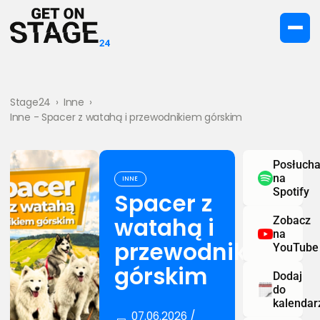
Stage24
›
Inne
›
Inne - Spacer z watahą i przewodnikiem górskim
Posłucha
na
INNE
Spotify
Spacer z
watahą i
Zobacz
na
przewodnikiem
YouTube
górskim
Dodaj
do
kalendar
07.06.2026 /