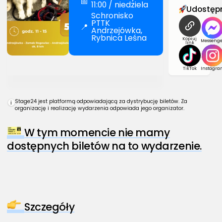
📅
11:00 / niedziela
Udostępn
Schronisko
PTTK
📍
Andrzejówka,
Rybnica Leśna
Kopiuj
Messenge
link
TikTok
Instagra
Stage24 jest platformą odpowiadającą za dystrybucję biletów. Za
i
organizację i realizację wydarzenia odpowiada jego organizator.
W tym momencie nie mamy
dostępnych biletów na to wydarzenie.
Szczegóły