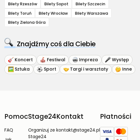
Bilety Rzeszów
Bilety Sopot
Bilety Szczecin
Bilety Toruń
Bilety Wrocław
Bilety Warszawa
Bilety Zielona Góra
Znajdźmy coś dla Ciebie
Koncert
Festiwal
Impreza
Występ
Sztuka
Sport
Targi i warsztaty
Inne
Pomoc
Stage24
Kontakt
Płatności
FAQ
Organizuj ze
kontakt@stage24.pl
Stage24
Jak