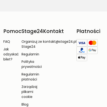
Pomoc
Stage24
Kontakt
Płatności
FAQ
Organizuj ze
kontakt@stage24.pl
Stage24
Jak
odzyskać
Regulamin
bilet?
Polityka
prywatności
Regulamin
płatności
Zarządzaj
plikami
cookie
Blog