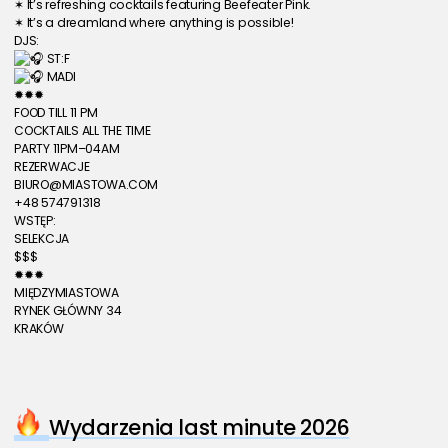
✶ It’s refreshing cocktails featuring Beefeater Pink.
✶ It’s a dreamland where anything is possible!
DJS:
 ST:F
 MADI
✹✹✹
FOOD TILL 11 PM
COCKTAILS ALL THE TIME
PARTY 11PM–04AM
REZERWACJE
BIURO@MIASTOWA.COM
+48 574791318
WSTĘP:
SELEKCJA
$$$
✹✹✹
MIĘDZYMIASTOWA
RYNEK GŁÓWNY 34
KRAKÓW
Wydarzenia last minute 2026