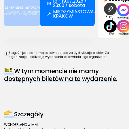
18 - 19.07.2026 /
📅
23:00 / sobota
MIĘDZYMIASTOWA,
📍
KRAKÓW
Kopiuj
Messenge
link
TikTok
Instagra
Stage24 jest platformą odpowiadającą za dystrybucję biletów. Za
i
organizację i realizację wydarzenia odpowiada jego organizator.
W tym momencie nie mamy
dostępnych biletów na to wydarzenie.
Szczegóły
WONDERLAND w MM!