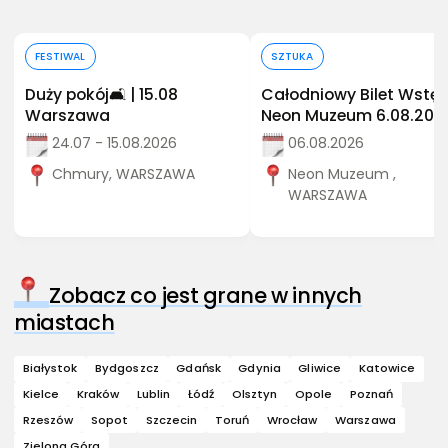
Kup bilet
Kup bilet
FESTIWAL
SZTUKA
Duży pokój🛋️ | 15.08
Całodniowy Bilet Wstęp
Warszawa
Neon Muzeum 6.08.202
24.07 - 15.08.2026
06.08.2026
Chmury, WARSZAWA
Neon Muzeum ,
WARSZAWA
Zobacz co jest grane w innych
miastach
Białystok
Bydgoszcz
Gdańsk
Gdynia
Gliwice
Katowice
Kielce
Kraków
Lublin
Łódź
Olsztyn
Opole
Poznań
Rzeszów
Sopot
Szczecin
Toruń
Wrocław
Warszawa
Zielona Góra