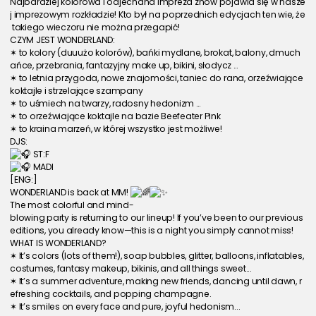
Najbardziej kolorowa i odjechana impreza znów pojawia się w nasze
j imprezowym rozkładzie! Kto był na poprzednich edycjach ten wie, że
 takiego wieczoru nie można przegapić!
CZYM JEST WONDERLAND:
✶ to kolory (duuużo kolorów), bańki mydlane, brokat, balony, dmuch
ańce, przebrania, fantazyjny make up, bikini, słodycz …
✶ to letnia przygoda, nowe znajomości, taniec do rana, orzeźwiające 
koktajle i strzelające szampany
✶ to uśmiech na twarzy, radosny hedonizm …
✶ to orzeźwiające koktajle na bazie Beefeater Pink
✶ to kraina marzeń, w której wszystko jest możliwe!
DJS:
 ST:F
 MADI
[ENG:]
WONDERLAND is back at MM! 
The most colorful and mind-
blowing party is returning to our lineup! If you’ve been to our previous 
editions, you already know—this is a night you simply cannot miss!
WHAT IS WONDERLAND?
✶ It’s colors (lots of them!), soap bubbles, glitter, balloons, inflatables, 
costumes, fantasy makeup, bikinis, and all things sweet...
✶ It’s a summer adventure, making new friends, dancing until dawn, r
efreshing cocktails, and popping champagne.
✶ It’s smiles on every face and pure, joyful hedonism...