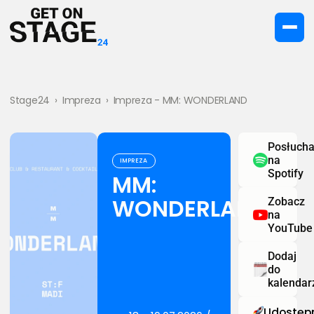
Stage24
›
Impreza
›
Impreza - MM: WONDERLAND
Posłucha
na
IMPREZA
Spotify
MM:
WONDERLAND
Zobacz
na
YouTube
Dodaj
do
kalendar
Udostępn