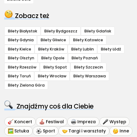
Zobacz też
Bilety Białystok
Bilety Bydgoszcz
Bilety Gdańsk
Bilety Gdynia
Bilety Gliwice
Bilety Katowice
Bilety Kielce
Bilety Kraków
Bilety Lublin
Bilety Łódź
Bilety Olsztyn
Bilety Opole
Bilety Poznań
Bilety Rzeszów
Bilety Sopot
Bilety Szczecin
Bilety Toruń
Bilety Wrocław
Bilety Warszawa
Bilety Zielona Góra
Znajdźmy coś dla Ciebie
Koncert
Festiwal
Impreza
Występ
Sztuka
Sport
Targi i warsztaty
Inne