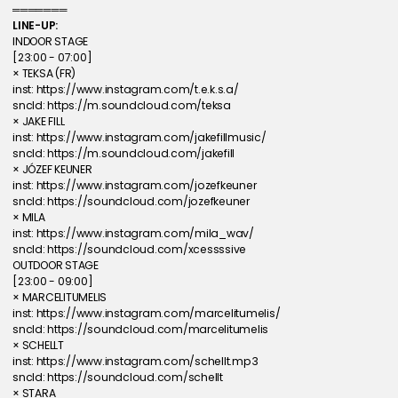
═══════
LINE-UP: 
INDOOR STAGE
[23:00 - 07:00]
× TEKSA (FR)
inst: 
https://www.instagram.com/t.e.k.s.a/
sncld: 
https://m.soundcloud.com/teksa
× JAKE FILL
inst: 
https://www.instagram.com/jakefillmusic/
sncld: 
https://m.soundcloud.com/jakefill
× JÓZEF KEUNER
inst: 
https://www.instagram.com/jozefkeuner
sncld: 
https://soundcloud.com/jozefkeuner
× MILA
inst: 
https://www.instagram.com/mila_wav/
sncld: 
https://soundcloud.com/xcessssive
OUTDOOR STAGE
[23:00 - 09:00]
× MARCELITUMELIS
inst: 
https://www.instagram.com/marcelitumelis/
sncld: 
https://soundcloud.com/marcelitumelis
× SCHELLT
inst: 
https://www.instagram.com/schellt.mp3
sncld: 
https://soundcloud.com/schellt
× STARA 