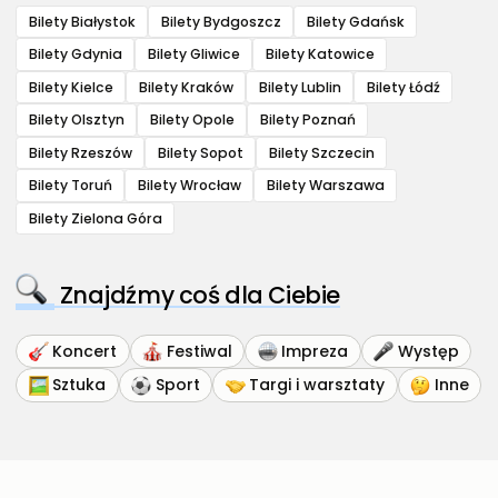
Bilety Białystok
Bilety Bydgoszcz
Bilety Gdańsk
Bilety Gdynia
Bilety Gliwice
Bilety Katowice
Bilety Kielce
Bilety Kraków
Bilety Lublin
Bilety Łódź
Bilety Olsztyn
Bilety Opole
Bilety Poznań
Bilety Rzeszów
Bilety Sopot
Bilety Szczecin
Bilety Toruń
Bilety Wrocław
Bilety Warszawa
Bilety Zielona Góra
Znajdźmy coś dla Ciebie
Koncert
Festiwal
Impreza
Występ
Sztuka
Sport
Targi i warsztaty
Inne