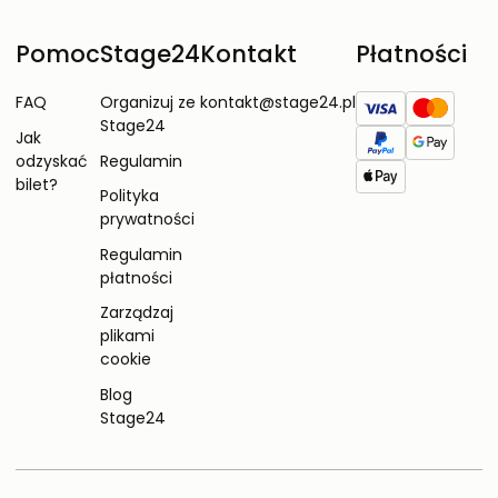
Pomoc
Stage24
Kontakt
Płatności
FAQ
Organizuj ze
kontakt@stage24.pl
Stage24
Jak
odzyskać
Regulamin
bilet?
Polityka
prywatności
Regulamin
płatności
Zarządzaj
plikami
cookie
Blog
Stage24