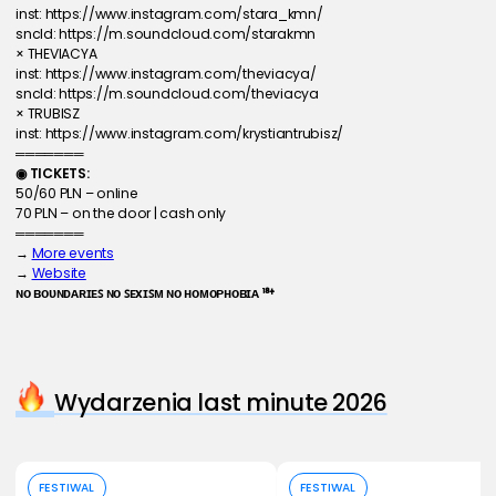
inst: 
https://www.instagram.com/stara_kmn/
sncld: 
https://m.soundcloud.com/starakmn
× THEVIACYA
inst: 
https://www.instagram.com/theviacya/
sncld: 
https://m.soundcloud.com/theviacya
× TRUBISZ
inst: 
https://www.instagram.com/krystiantrubisz/
═══════
◉ TICKETS:
50/60 PLN – online
70 PLN – on the door | cash only
═══════
→ 
More events
→ 
Website
ɴᴏ ʙᴏᴜɴᴅᴀʀɪᴇꜱ ɴᴏ ꜱᴇxɪꜱᴍ ɴᴏ ʜᴏᴍᴏᴘʜᴏʙɪᴀ ¹⁸⁺
Wydarzenia last minute 2026
Kup bilet
Kup bilet
FESTIWAL
FESTIWAL