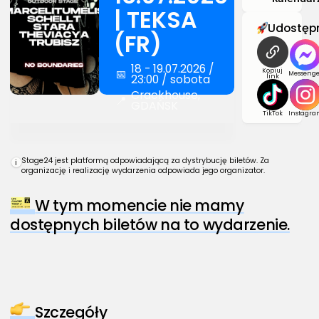
| TEKSA
Udostępn
(FR)
18 - 19.07.2026 /
📅
Kopiuj
Messenge
23:00 / sobota
link
Crackhouse,
📍
GDAŃSK
TikTok
Instagra
Stage24 jest platformą odpowiadającą za dystrybucję biletów. Za
i
organizację i realizację wydarzenia odpowiada jego organizator.
W tym momencie nie mamy
dostępnych biletów na to wydarzenie.
Szczegóły