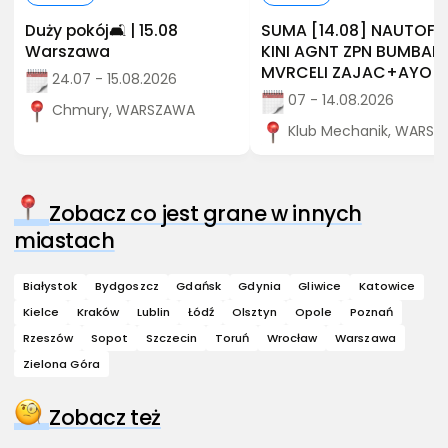
Duży pokój🛋️ | 15.08
SUMA [14.08] NAUTOF
Warszawa
KINI AGNT ZPN BUMBAP
MVRCELI ZAJAC+AYO
24.07 - 15.08.2026
07 - 14.08.2026
Chmury, WARSZAWA
Klub Mechanik, WARS
Zobacz co jest grane w innych
miastach
Białystok
Bydgoszcz
Gdańsk
Gdynia
Gliwice
Katowice
Kielce
Kraków
Lublin
Łódź
Olsztyn
Opole
Poznań
Rzeszów
Sopot
Szczecin
Toruń
Wrocław
Warszawa
Zielona Góra
Zobacz też