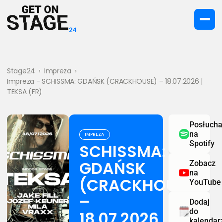
Stage24
›
Impreza
›
Impreza - SCHISSMA: GDAŃSK (CRACKHOUSE) – 18.07.2026 |
TEKSA (FR)
Posłucha
na
IMPREZA
Spotify
SCHISSMA:
GDAŃSK
Zobacz
na
(CRACKHOUSE)
YouTube
–
Dodaj
do
18.07.2026
kalendar