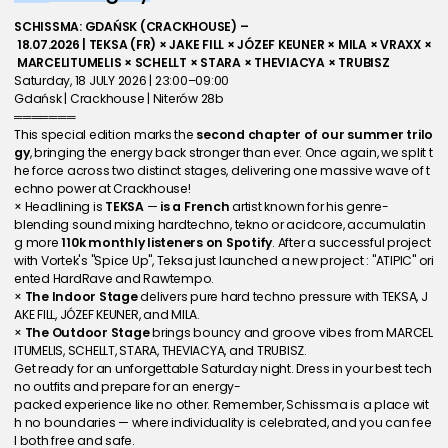
SCHISSMA: GDAŃSK (CRACKHOUSE) –
 18.07.2026 | TEKSA (FR) × JAKE FILL × JÓZEF KEUNER × MILA × VRAXX ×
 MARCELITUMELIS × SCHELLT × STARA × THEVIACYA × TRUBISZ
Saturday, 18 JULY 2026 | 23:00–09:00
Gdańsk | Crackhouse | Niterów 28b
═══════
This special edition marks the 
second chapter of our summer trilo
gy
, bringing the energy back stronger than ever. Once again, we split t
he force across two distinct stages, delivering one massive wave of t
echno power at Crackhouse! 
× Headlining is 
TEKSA
 — 
is a French
 artist known for his genre-
blending sound mixing hardtechno, tekno or acidcore, accumulatin
g more 
110k monthly listeners on Spotify
. After a successful project 
with Vortek's "Spice Up", Teksa just launched a new project : "ATIPIC" ori
ented HardRave and Rawtempo.
× 
The Indoor Stage
 delivers pure hard techno pressure with TEKSA, J
AKE FILL, JÓZEF KEUNER, and MILA.
× 
The Outdoor Stage
 brings bouncy and groove vibes from MARCEL
ITUMELIS, SCHELLT, STARA, THEVIACYA, and TRUBISZ.
Get ready for an unforgettable Saturday night. Dress in your best tech
no outfits and prepare for an energy-
packed experience like no other. Remember, Schissma is a place wit
h no boundaries — where individuality is celebrated, and you can fee
l both free and safe.