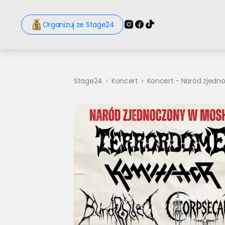
Organizuj ze Stage24
Stage24
›
Koncert
›
Koncert - Naród zjed