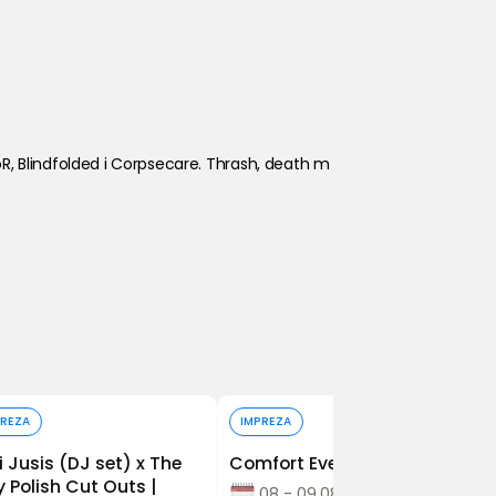
, Blindfolded i Corpsecare. Thrash, death m
Kup bilet
Kup bilet
PREZA
IMPREZA
i Jusis (DJ set) x The
Comfort Event
y Polish Cut Outs |
08 - 09.08.2026