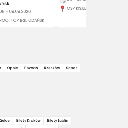
ańsk
OSP KISIELÓW, Kisielów
08 - 09.08.2026
ROOFTOP Bar, GDAŃSK
n
Opole
Poznań
Rzeszów
Sopot
Kielce
Bilety Kraków
Bilety Lublin