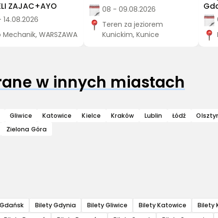
LI ZAJAC+AYO
Gd
08 - 09.08.2026
- 14.08.2026
Teren za jeziorem
b Mechanik, WARSZAWA
Kunickim, Kunice
grane w innych miastach
Gliwice
Katowice
Kielce
Kraków
Lublin
Łódź
Olszty
Zielona Góra
y Gdańsk
Bilety Gdynia
Bilety Gliwice
Bilety Katowice
Bilety 