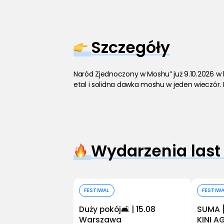
Szczegóły
Naród Zjednoczony w Moshu” już 9.10.2026 w 
etal i solidna dawka moshu w jeden wieczór. Bil
Wydarzenia last
Kup bilet
FESTIWAL
FESTIW
Duży pokój🛋️ | 15.08
SUMA 
Warszawa
KINI 