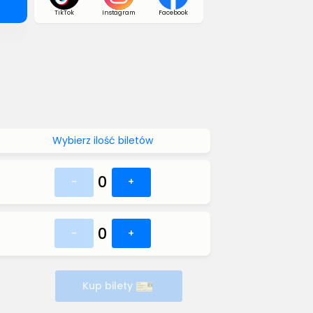
TikTok
Instagram
Facebook
Wybierz ilość biletów
0
-
+
0
-
+
Kup bilety