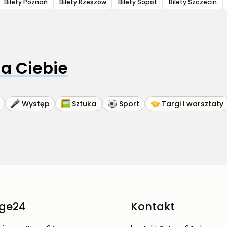
Bilety Poznań
Bilety Rzeszów
Bilety Sopot
Bilety Szczecin
a Ciebie
Występ
Sztuka
Sport
Targi i warsztaty
ge24
Kontakt