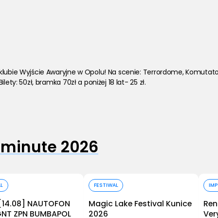
klubie Wyjście Awaryjne w Opolu! Na scenie: Terrordome, KomutatoR
ety: 50zł, bramka 70zł a poniżej 18 lat- 25 zł. 
 minute 2026
Kup bilet
Kup bilet
AL
FESTIWAL
IM
[14.08] NAUTOFON
Magic Lake Festival Kunice
Ren
AGNT ZPN BUMBAPOL
2026
Ver