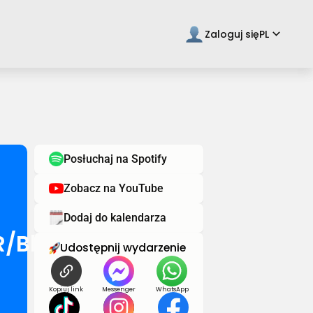
keyboard_arrow_down
Zaloguj się
PL
Posłuchaj na Spotify
Zobacz na YouTube
Dodaj do kalendarza
/Blindfolded
Udostępnij wydarzenie
Kopiuj link
Messenger
WhatsApp