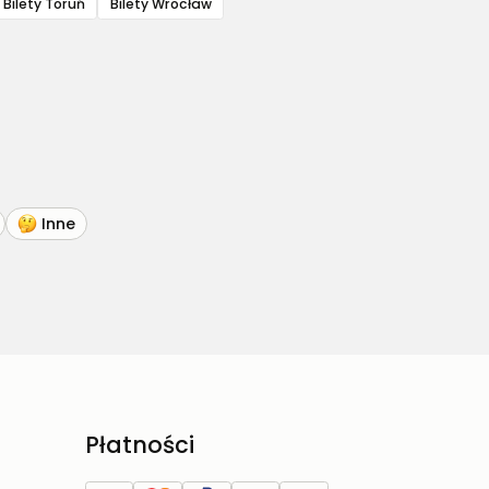
Bilety Toruń
Bilety Wrocław
Inne
Płatności