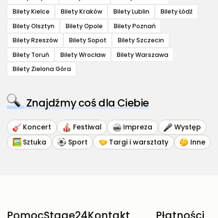
Bilety Kielce
Bilety Kraków
Bilety Lublin
Bilety Łódź
Bilety Olsztyn
Bilety Opole
Bilety Poznań
Bilety Rzeszów
Bilety Sopot
Bilety Szczecin
Bilety Toruń
Bilety Wrocław
Bilety Warszawa
Bilety Zielona Góra
Znajdźmy coś dla Ciebie
Koncert
Festiwal
Impreza
Występ
Sztuka
Sport
Targi i warsztaty
Inne
Pomoc
Stage24
Kontakt
Płatności