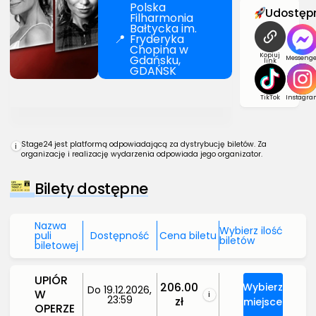
Polska
Udostępn
Filharmonia
Bałtycka im.
📍
Fryderyka
Chopina w
Kopiuj
Gdańsku,
Messenge
link
GDAŃSK
TikTok
Instagra
Stage24 jest platformą odpowiadającą za dystrybucję biletów. Za
i
organizację i realizację wydarzenia odpowiada jego organizator.
Bilety dostępne
Nazwa
Wybierz ilość
puli
Dostępność
Cena biletu
biletów
biletowej
UPIÓR
206.00
Wybierz
Do 19.12.2026,
W
i
23:59
zł
miejsce
OPERZE