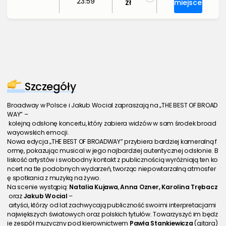
23:59
zł
miejsce
Szczegóły
Broadway w Polsce i Jakub Wocial zapraszają na „THE BEST OF BROAD
WAY” –
 kolejną odsłonę koncertu, który zabiera widzów w sam środek broad
wayowskich emocji.
Nowa edycja „THE BEST OF BROADWAY” przybiera bardziej kameralną f
ormę, pokazując musical w jego najbardziej autentycznej odsłonie. B
liskość artystów i swobodny kontakt z publicznością wyróżniają ten ko
ncert na tle podobnych wydarzeń, tworząc niepowtarzalną atmosfer
ę spotkania z muzyką na żywo.
Na scenie wystąpią: 
Natalia Kujawa
, 
Anna Ozner, Karolina Trębacz
 oraz 
Jakub Wocial
 –
 artyści, którzy od lat zachwycają publiczność swoimi interpretacjami 
największych światowych oraz polskich tytułów. Towarzyszyć im będz
ie zespół muzyczny pod kierownictwem 
Pawła Stankiewicza
 (gitara)