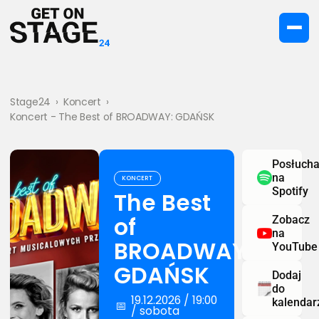
Stage24
›
Koncert
›
Koncert - The Best of BROADWAY: GDAŃSK
Posłucha
na
KONCERT
Spotify
The Best
of
Zobacz
na
BROADWAY:
YouTube
GDAŃSK
Dodaj
do
19.12.2026 / 19:00
kalendar
📅
/ sobota