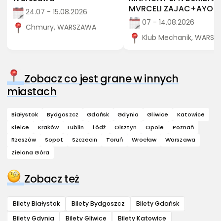
MVRCELI ZAJAC+AYO
24.07 - 15.08.2026
07 - 14.08.2026
Chmury, WARSZAWA
Klub Mechanik, WARS
Zobacz co jest grane w innych
miastach
Białystok
Bydgoszcz
Gdańsk
Gdynia
Gliwice
Katowice
Kielce
Kraków
Lublin
Łódź
Olsztyn
Opole
Poznań
Rzeszów
Sopot
Szczecin
Toruń
Wrocław
Warszawa
Zielona Góra
Zobacz też
Bilety Białystok
Bilety Bydgoszcz
Bilety Gdańsk
Bilety Gdynia
Bilety Gliwice
Bilety Katowice