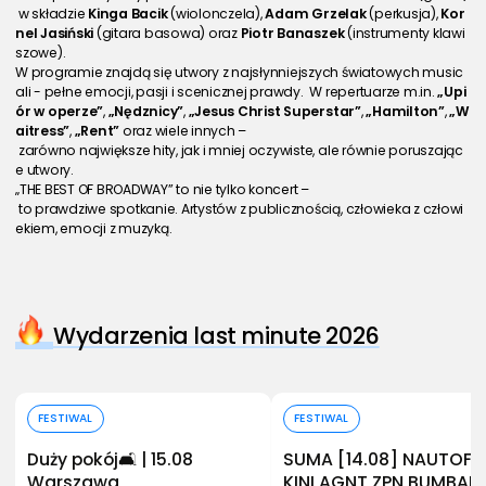
 w składzie 
Kinga Bacik
 (wiolonczela), 
Adam Grzelak
 (perkusja), 
Kor
nel Jasiński
 (gitara basowa) oraz 
Piotr Banaszek
 (instrumenty klawi
szowe).
W programie znajdą się utwory z najsłynniejszych światowych music
ali - pełne emocji, pasji i scenicznej prawdy.  W repertuarze m.in. 
„Upi
ór w operze”
, 
„Nędznicy”
, 
„Jesus Christ Superstar”
, 
„Hamilton”
,
 „W
aitress”
, 
„Rent”
 oraz wiele innych –
 zarówno największe hity, jak i mniej oczywiste, ale równie poruszając
e utwory.
„THE BEST OF BROADWAY” to nie tylko koncert –
 to prawdziwe spotkanie. Artystów z publicznością, człowieka z człowi
ekiem, emocji z muzyką.
Wydarzenia last minute 2026
Kup bilet
Kup bilet
FESTIWAL
FESTIWAL
Duży pokój🛋️ | 15.08
SUMA [14.08] NAUTOF
Warszawa
KINI AGNT ZPN BUMBAP