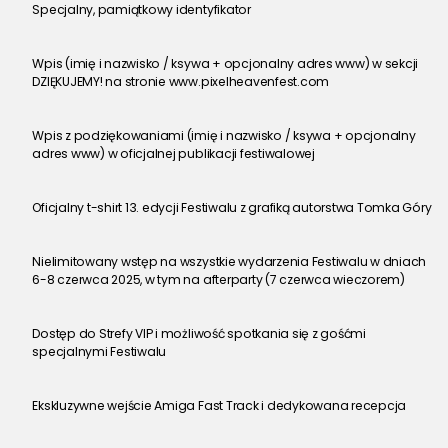
Specjalny, pamiątkowy identyfikator
Wpis (imię i nazwisko / ksywa + opcjonalny adres www) w sekcji 
DZIĘKUJEMY! na stronie www.pixelheavenfest.com
Wpis z podziękowaniami (imię i nazwisko / ksywa + opcjonalny 
adres www) w oficjalnej publikacji festiwalowej
Oficjalny t-shirt 13. edycji Festiwalu z grafiką autorstwa Tomka Góry
Nielimitowany wstęp na wszystkie wydarzenia Festiwalu w dniach 
6-8 czerwca 2025, w tym na afterparty (7 czerwca wieczorem)
Dostęp do Strefy VIP i możliwość spotkania się z gośćmi 
specjalnymi Festiwalu
Ekskluzywne wejście Amiga Fast Track i dedykowana recepcja