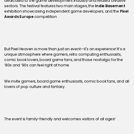
dedicated to the game development industry and related creative 
sectors. The festival features two main stages, the 
Indie Basement
exhibition showcasing independent game developers, and the 
Pixel 
Awards Europe
 competition.
But Pixel Heaven is more than just an event—it's an experience! It’s a 
unique atmosphere where gamers, retro computing enthusiasts, 
comic book lovers, board game fans, and those nostalgic for the 
‘80s and ‘90s can feel right at home.
We invite gamers, board game enthusiasts, comic book fans, and all 
lovers of pop culture and fantasy.
The event is family-friendly and welcomes visitors of all ages!