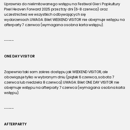
Uprawnia do nielimitowanego wstępu na Festiwal Gier i Popkultury 
Pixel Heaven Forward 2025 przez trzy dni (6-8 czerwca) oraz 
uczestnictwa we wszystkich odbywających się 
wydarzeniach.UWAGA: Bilet WEEKEND VISITOR nie obejmuje wstępu na 
afterparty 7 czerwca (wymagana osobna karta wstępu).
-----
ONE DAY VISITOR
Zapewnia taki sam zakres dostępu jak WEEKEND VISITOR, ale 
obowiązuje tylko w wybranym dniu (piątek 6 czerwca, sobota 7 
czerwca lub niedziela 8 czerwca).UWAGA: Bilet ONE DAY VISITOR nie 
obejmuje wstępu na afterparty 7 czerwca (wymagana osobna karta 
wstępu).
-----
AFTERPARTY