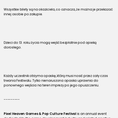
Wszystkie bilety są na okaziciela, co oznacza, że można je przekazać 
innej osobie po zakupie.
Dzieci do 13. roku życia mogą wejść bezpłatnie pod opieką 
dorosłego.
Każdy uczestnik otrzyma opaskę, którą musi nosić przez cały czas 
trwania Festiwalu. Tylko nienaruszona opaska uprawnia do 
ponownego wejścia na teren imprezy po jego opuszczeniu.
---------
Pixel Heaven Games & Pop Culture Festival
 is an annual event 