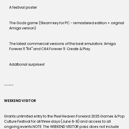
A festival poster
The Gods game (Steam key for PC - remastered edition + original 
Amiga version)
The latest commercial versions of the best emulators: Amiga 
Forever 11 "R4" and C64 Forever 11: Create & Play.
Additional surprises!
-----
WEEKEND VISITOR
Grants unlimited entry to the Pixel Heaven Forward 2025 Games & Pop 
Culture Festival for all three days (June 6-8) and access to all 
ongoing events.NOTE: The WEEKEND VISITOR pass does not include 