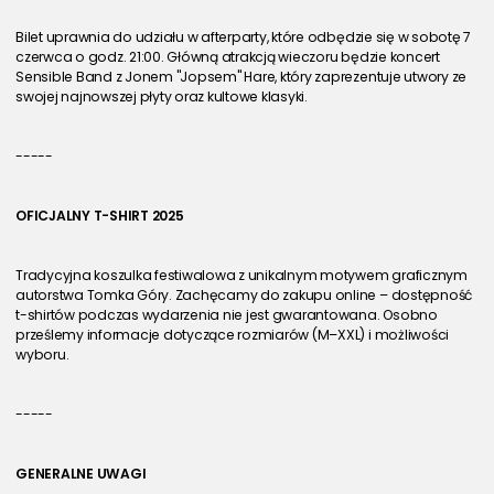
Bilet uprawnia do udziału w afterparty, które odbędzie się w sobotę 7 
czerwca o godz. 21:00. Główną atrakcją wieczoru będzie koncert 
Sensible Band z Jonem "Jopsem" Hare, który zaprezentuje utwory ze 
swojej najnowszej płyty oraz kultowe klasyki.
-----
OFICJALNY T-SHIRT 2025
Tradycyjna koszulka festiwalowa z unikalnym motywem graficznym 
autorstwa Tomka Góry. Zachęcamy do zakupu online – dostępność 
t-shirtów podczas wydarzenia nie jest gwarantowana. Osobno 
prześlemy informacje dotyczące rozmiarów (M–XXL) i możliwości 
wyboru.
-----
GENERALNE UWAGI