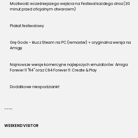
Możliwość wcześniejszego wejścia na Festiwal każdego dnia (30 
minut przed oficjalnym otwarciem)
Plakat festiwalowy
Grę Gods – klucz Steam na PC (remaster) + oryginalna wersja na 
Amigę
Najnowsze wersje komercyjne najlepszych emulatorów: Amiga 
Forever 11 "R4" oraz C64 Forever 11: Create & Play
Dodatkowe niespodzianki!
----
WEEKEND VISITOR