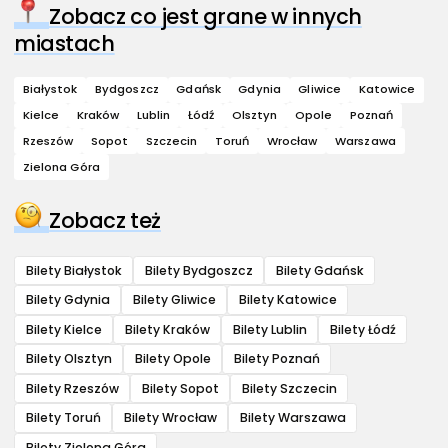
Zobacz co jest grane w innych
miastach
Białystok
Bydgoszcz
Gdańsk
Gdynia
Gliwice
Katowice
Kielce
Kraków
Lublin
Łódź
Olsztyn
Opole
Poznań
Rzeszów
Sopot
Szczecin
Toruń
Wrocław
Warszawa
Zielona Góra
Zobacz też
Bilety Białystok
Bilety Bydgoszcz
Bilety Gdańsk
Bilety Gdynia
Bilety Gliwice
Bilety Katowice
Bilety Kielce
Bilety Kraków
Bilety Lublin
Bilety Łódź
Bilety Olsztyn
Bilety Opole
Bilety Poznań
Bilety Rzeszów
Bilety Sopot
Bilety Szczecin
Bilety Toruń
Bilety Wrocław
Bilety Warszawa
Bilety Zielona Góra