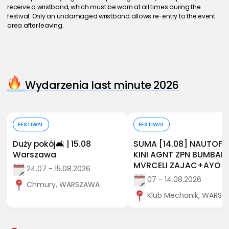
receive a wristband, which must be worn at all times during the 
festival. Only an undamaged wristband allows re-entry to the event 
area after leaving.
Wydarzenia last minute 2026
Kup bilet
Kup bilet
FESTIWAL
FESTIWAL
Duży pokój🛋️ | 15.08
SUMA [14.08] NAUTOF
Warszawa
KINI AGNT ZPN BUMBAP
MVRCELI ZAJAC+AYO
24.07 - 15.08.2026
07 - 14.08.2026
Chmury, WARSZAWA
Klub Mechanik, WARS