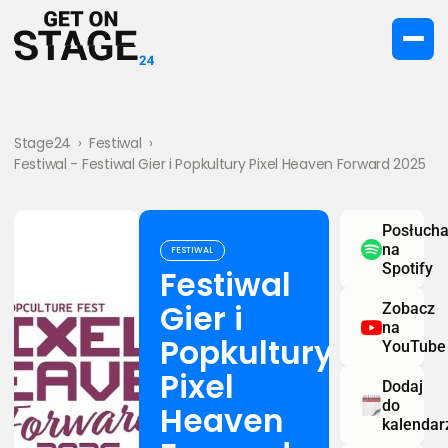
Stage24
›
Festiwal
›
Festiwal - Festiwal Gier i Popkultury Pixel Heaven Forward 2025
Posłucha
na
FESTIWAL
Spotify
Festiwal
Gier i
Zobacz
na
Popkultury
YouTube
Pixel
Dodaj
do
Heaven
kalendar