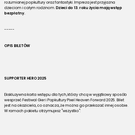
rozumianej popkultury oraz fantastyki. Impreza jest przyjazna 
dzieciom i całym rodzinom. 
Dzieci do 13. roku życia mają wstęp 
bezpłatny.
-----
OPIS BILETÓW
SUPPORTER HERO 2025
Ekskluzywna karta wstępu dla tych, którzy chcą w wyjątkowy sposób 
wesprzeć Festiwal Gier i Popkultury Pixel Heaven Forward 2025. Bilet 
jest na okaziciela, co oznacza, że można go przekazać innej osobie. 
W ramach pakietu otrzymujesz "wszystko":