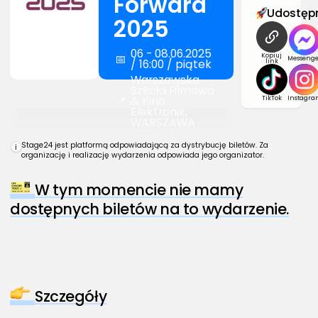
Forward
Udostępn
2025
06 - 08.06.2025
📅
Kopiuj
Messenge
/ 16:00 / piątek
link
Warszawska
Szkoła Filmowa
📍
& Kino
TikTok
Instagra
Elektronik,
WARSZAWA
Stage24 jest platformą odpowiadającą za dystrybucję biletów. Za
i
organizację i realizację wydarzenia odpowiada jego organizator.
W tym momencie nie mamy
dostępnych biletów na to wydarzenie.
Szczegóły