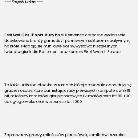
--- English below ---
Festiwal Gier i Popkultury Pixel Heaven
 to coroczne wydarzenie 
dedykowane branży gamedev i pokrewnym sektorom kreatywnym, 
na które składają się m.in. dwie sceny, wystawa niezależnych 
twórców gier Indie Basement oraz konkurs Pixel Awards Europe.
To także unikalna otoczka, w ramach której doskonale odnajdują się 
gracze i osoby, które pamiętają czasy pierwszych komputerów 8/16 
bit, miłośnicy komiksów, gier planszowych i klimatów retro lat 80. i 90. 
ubiegłego wieku oraz wczesnych lat 2000.
Zapraszamy graczy, miłośników planszówek, komiksów i szeroko 