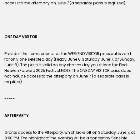
access to the afterparty on June 7 (a separate pass is required).
-----
ONE DAY VISITOR
Provides the same access as the WEEKEND VISITOR pass but is valid 
for only one selected day (Friday, June 6, Saturday, June 7, or Sunday, 
June 8). The pass is valid on any chosen day you attend the Pixel 
Heaven Forward 2025 Festival.NOTE: The ONE DAY VISITOR pass does 
not include access to the afterparty on June 7 (a separate pass is 
required).
-----
AFTERPARTY
Grants access to the Afterparty, which kicks off on Saturday, June 7, at 
9:00 PM. The highlight of the evening will be a concert by Sensible 