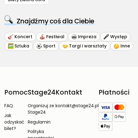
Znajdźmy coś dla Ciebie
Koncert
Festiwal
Impreza
Występ
Sztuka
Sport
Targi i warsztaty
Inne
Pomoc
Stage24
Kontakt
Płatności
FAQ
Organizuj ze
kontakt@stage24.pl
Stage24
Jak
odzyskać
Regulamin
bilet?
Polityka