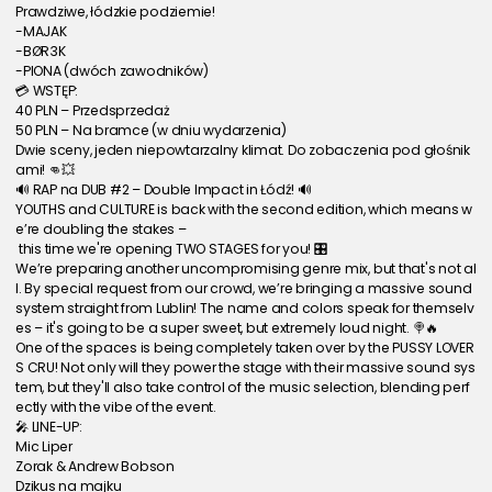
Prawdziwe, łódzkie podziemie!
-MAJAK
-
BØR3K
-PIONA (dwóch zawodników)
💳 WSTĘP:
40 PLN – Przedsprzedaż
50 PLN – Na bramce (w dniu wydarzenia)
Dwie sceny, jeden niepowtarzalny klimat. Do zobaczenia pod głośnik
ami! 👊💥
🔊 RAP na DUB #2 – Double Impact in Łódź! 🔊
YOUTHS and CULTURE is back with the second edition, which means w
e’re doubling the stakes –
 this time we're opening TWO STAGES for you! 🎛️
We’re preparing another uncompromising genre mix, but that's not al
l. By special request from our crowd, we’re bringing a massive sound 
system straight from Lublin! The name and colors speak for themselv
es – it's going to be a super sweet, but extremely loud night. 🍭🔥
One of the spaces is being completely taken over by the PUSSY LOVER
S CRU! Not only will they power the stage with their massive sound sys
tem, but they'll also take control of the music selection, blending perf
ectly with the vibe of the event.
🎤 LINE-UP:
Mic Liper
Zorak & Andrew Bobson
Dzikus na majku