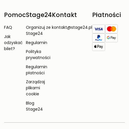
Pomoc
Stage24
Kontakt
Płatności
FAQ
Organizuj ze
kontakt@stage24.pl
Stage24
Jak
odzyskać
Regulamin
bilet?
Polityka
prywatności
Regulamin
płatności
Zarządzaj
plikami
cookie
Blog
Stage24