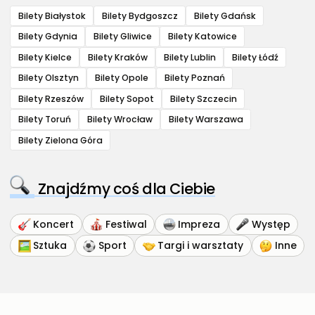
Bilety Białystok
Bilety Bydgoszcz
Bilety Gdańsk
Bilety Gdynia
Bilety Gliwice
Bilety Katowice
Bilety Kielce
Bilety Kraków
Bilety Lublin
Bilety Łódź
Bilety Olsztyn
Bilety Opole
Bilety Poznań
Bilety Rzeszów
Bilety Sopot
Bilety Szczecin
Bilety Toruń
Bilety Wrocław
Bilety Warszawa
Bilety Zielona Góra
Znajdźmy coś dla Ciebie
Koncert
Festiwal
Impreza
Występ
Sztuka
Sport
Targi i warsztaty
Inne