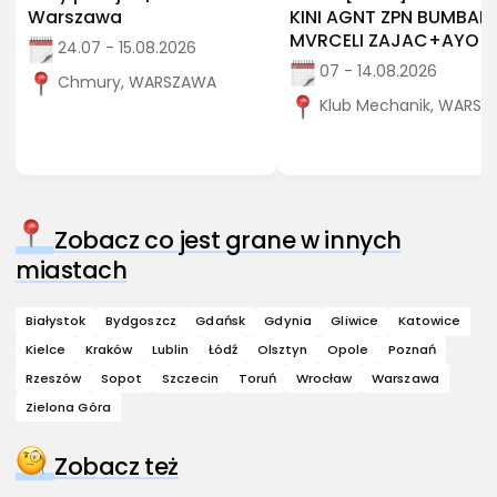
Warszawa
KINI AGNT ZPN BUMBAP
MVRCELI ZAJAC+AYO
24.07 - 15.08.2026
07 - 14.08.2026
Chmury, WARSZAWA
Klub Mechanik, WARS
Zobacz co jest grane w innych
miastach
Białystok
Bydgoszcz
Gdańsk
Gdynia
Gliwice
Katowice
Kielce
Kraków
Lublin
Łódź
Olsztyn
Opole
Poznań
Rzeszów
Sopot
Szczecin
Toruń
Wrocław
Warszawa
Zielona Góra
Zobacz też