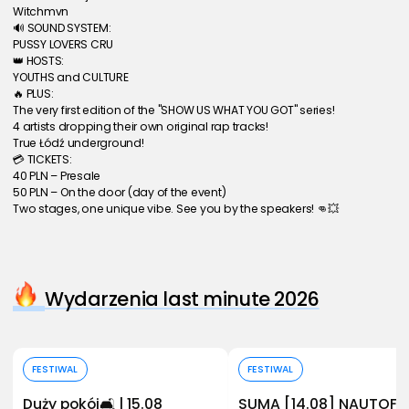
Witchmvn
🔊 SOUND SYSTEM:
PUSSY LOVERS CRU
👑 HOSTS:
YOUTHS and CULTURE
🔥 PLUS:
The very first edition of the "SHOW US WHAT YOU GOT" series!
4 artists dropping their own original rap tracks!
True Łódź underground!
💳 TICKETS:
40 PLN – Presale
50 PLN – On the door (day of the event)
Two stages, one unique vibe. See you by the speakers! 👊💥
Wydarzenia last minute 2026
Kup bilet
Kup bilet
FESTIWAL
FESTIWAL
Duży pokój🛋️ | 15.08
SUMA [14.08] NAUTOF