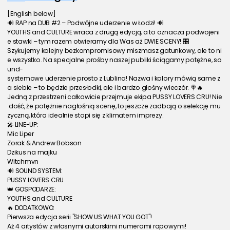
[English below]
🔊 RAP na DUB #2 – Podwójne uderzenie w Łodzi! 🔊
YOUTHS and CULTURE wraca z drugą edycją, a to oznacza podwojeni
e stawki – tym razem otwieramy dla Was aż DWIE SCENY! 🎛️
Szykujemy kolejny bezkompromisowy miszmasz gatunkowy, ale to ni
e wszystko. Na specjalne prośby naszej publiki ściągamy potężne, so
und-
systemowe uderzenie prosto z Lublina! Nazwa i kolory mówią same z
a siebie – to będzie przesłodki, ale i bardzo głośny wieczór. 🍭🔥
Jedną z przestrzeni całkowicie przejmuje ekipa PUSSY LOVERS CRU! Nie
 dość, że potężnie nagłośnią scenę, to jeszcze zadbają o selekcję mu
zyczną, która idealnie stopi się z klimatem imprezy.
🎤 LINE-UP:
Mic Liper
Zorak & Andrew Bobson
Dzikus na majku
Witchmvn
🔊 SOUND SYSTEM:
PUSSY LOVERS CRU
👑 GOSPODARZE:
YOUTHS and CULTURE
🔥 DODATKOWO:
Pierwsza edycja serii "SHOW US WHAT YOU GOT"!
Aż 4 artystów z własnymi autorskimi numerami rapowymi!