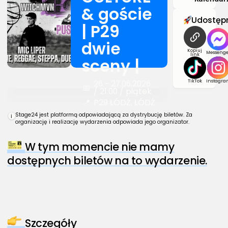
& goście
Udostępn
| P29
dwie
Kopiuj
Messenge
link
sceny |
TikTok
Instagra
26 - 27.06.2026
📅
/ 21:00 / piątek
📍
P29 ŁÓDŹ, ŁÓDŹ
Stage24 jest platformą odpowiadającą za dystrybucję biletów. Za
i
organizację i realizację wydarzenia odpowiada jego organizator.
W tym momencie nie mamy
dostępnych biletów na to wydarzenie.
Szczegóły