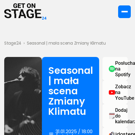
Stage24
›
Seasonal | mała scena Zmiany Klimatu
Posłucha
Seasonal
na
Spotify
| mała
Zobacz
scena
na
Zmiany
YouTube
Klimatu
Dodaj
do
kalendar
31.01.2025 / 18:00
📅
Udostępn