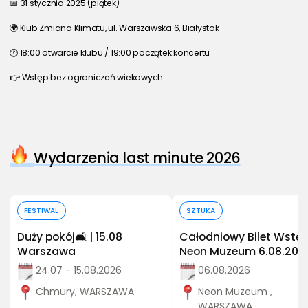
📅 31 stycznia 2025 (piątek)
🌍 Klub Zmiana Klimatu, ul. Warszawska 6, Białystok
🕐 18:00 otwarcie klubu / 19:00 początek koncertu
👉 Wstęp bez ograniczeń wiekowych
Wydarzenia last minute 2026
Kup bilet
Kup bilet
FESTIWAL
SZTUKA
Duży pokój🛋️ | 15.08
Całodniowy Bilet Wstęp
Warszawa
Neon Muzeum 6.08.202
24.07 - 15.08.2026
06.08.2026
Chmury, WARSZAWA
Neon Muzeum ,
WARSZAWA