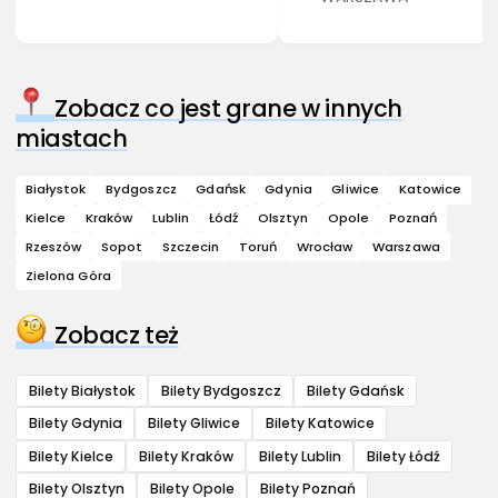
Zobacz co jest grane w innych
miastach
Białystok
Bydgoszcz
Gdańsk
Gdynia
Gliwice
Katowice
Kielce
Kraków
Lublin
Łódź
Olsztyn
Opole
Poznań
Rzeszów
Sopot
Szczecin
Toruń
Wrocław
Warszawa
Zielona Góra
Zobacz też
Bilety Białystok
Bilety Bydgoszcz
Bilety Gdańsk
Bilety Gdynia
Bilety Gliwice
Bilety Katowice
Bilety Kielce
Bilety Kraków
Bilety Lublin
Bilety Łódź
Bilety Olsztyn
Bilety Opole
Bilety Poznań