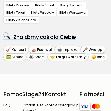
Bilety Rzeszów
Bilety Sopot
Bilety Szczecin
Bilety Toruń
Bilety Wrocław
Bilety Warszawa
Bilety Zielona Góra
Znajdźmy coś dla Ciebie
Koncert
Festiwal
Impreza
Występ
Sztuka
Sport
Targi i warsztaty
Inne
Pomoc
Stage24
Kontakt
Płatności
FAQ
Organizuj ze
kontakt@stage24.pl
Stage24