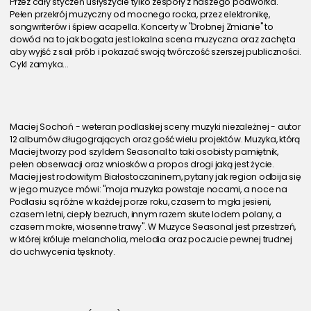
Przez cały styczeń usłyszycie tylko zespoły z naszego podwórka. 
Pełen przekrój muzyczny od mocnego rocka, przez elektronikę, 
songwriterów i śpiew acapella. Koncerty w "Drobnej Zmianie" to 
dowód na to jak bogata jest lokalna scena muzyczna oraz zachęta 
aby wyjść z sali prób i pokazać swoją twórczość szerszej publiczności. 
Cykl zamyka...
Maciej Sochoń - weteran podlaskiej sceny muzyki niezależnej - autor 
12 albumów długogrających oraz gość wielu projektów. Muzyka, którą 
Maciej tworzy pod szyldem Seasonal to taki osobisty pamiętnik, 
pełen obserwacji oraz wniosków a propos drogi jaką jest życie. 
Maciej jest rodowitym Białostoczaninem, pytany jak region odbija się 
w jego muzyce mówi: "moja muzyka powstaje nocami, a noce na 
Podlasiu są różne w każdej porze roku, czasem to mgła jesieni, 
czasem letni, ciepły bezruch, innym razem skute lodem polany, a 
czasem mokre, wiosenne trawy". W Muzyce Seasonal jest przestrzeń, 
w której króluje melancholia, melodia oraz poczucie pewnej trudnej 
do uchwycenia tęsknoty.